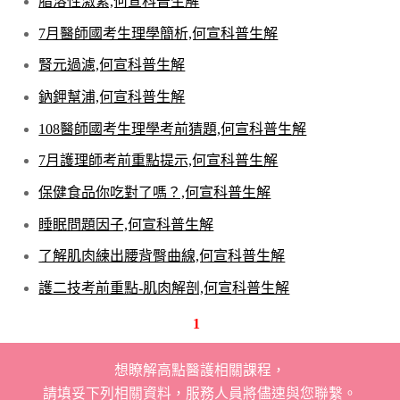
脂溶性激素,何宣科普生解
7月醫師國考生理學簡析,何宣科普生解
腎元過濾,何宣科普生解
鈉鉀幫浦,何宣科普生解
108醫師國考生理學考前猜題,何宣科普生解
7月護理師考前重點提示,何宣科普生解
保健食品你吃對了嗎？,何宣科普生解
睡眠問題因子,何宣科普生解
了解肌肉練出腰背臀曲線,何宣科普生解
護二技考前重點-肌肉解剖,何宣科普生解
1
想瞭解高點醫護相關課程，
請填妥下列相關資料，服務人員將儘速與您聯繫。