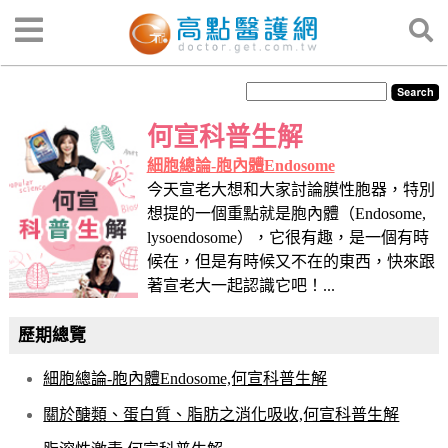
何宣科普生解
細胞總論-胞內體Endosome
今天宣老大想和大家討論膜性胞器，特別
想提的一個重點就是胞內體（Endosome,
lysoendosome），它很有趣，是一個有時
候在，但是有時候又不在的東西，快來跟
著宣老大一起認識它吧！...
歷期總覽
細胞總論-胞內體Endosome,何宣科普生解
關於醣類、蛋白質、脂肪之消化吸收,何宣科普生解