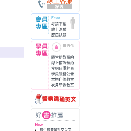
考猜下載
線上測驗
歷屆試題
隨堂助教預約
線上補課預約
今明日課程表
學員服務公告
本週自修教室
次月新課教室
New
愈忙愈要學社交英文