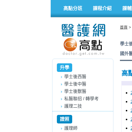
高點分班
課程介紹
課輔
首頁
學士
國外
升學
高
學士後西醫
學士後中醫
學士後獸醫
私醫聯招 / 轉學考
護理二技
證照
護理師