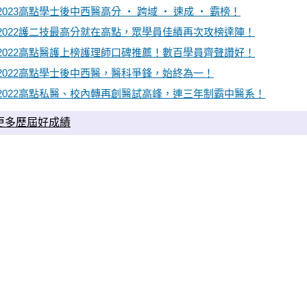
2023高點學士後中西醫高分 ‧ 跨域 ‧ 速成 ‧ 霸榜！
2022護二技最高分就在高點，眾學員佳績再次攻榜達陣！
2022高點醫護上榜護理師口碑推薦！數百學員齊聲讚好！
2022高點學士後中西醫，醫科爭鋒，始終為一！
2022高點私醫、校內轉再創醫試高峰，連三年制霸中醫系！
] 更多歷屆好成績