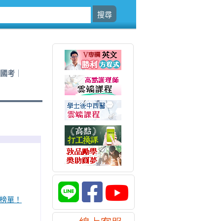
國考
校榜單！