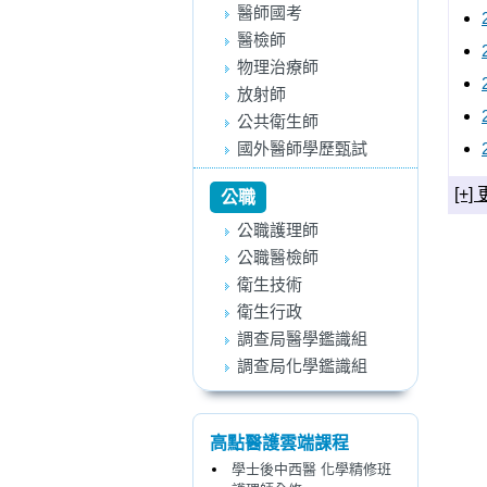
醫師國考
醫檢師
物理治療師
放射師
公共衛生師
國外醫師學歷甄試
[+
公職
公職護理師
公職醫檢師
衛生技術
衛生行政
調查局醫學鑑識組
調查局化學鑑識組
高點醫護雲端課程
學士後中西醫 化學精修班