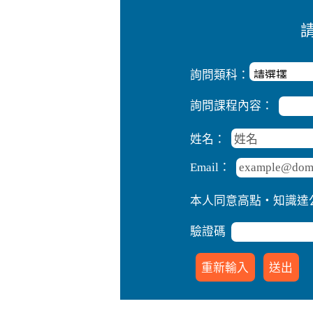
詢問類科：
詢問課程內容：
姓名：
Email：
本人同意高點‧知識達
驗證碼