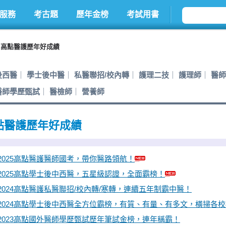
服務
考古題
歷年金榜
考試用書
高點醫護歷年好成績
後西醫
學士後中醫
私醫聯招/校內轉
護理二技
護理師
醫師
醫師學歷甄試
醫檢師
營養師
點醫護歷年好成績
2025高點醫護醫師國考，帶你醫路領航！
2025高點學士後中西醫，五星級認證，全面霸榜！
2024高點醫護私醫聯招/校內轉/寒轉，連續五年制霸中醫！
2024高點學士後中西醫全方位霸榜，有質、有量、有多文，橫掃各
2023高點國外醫師學歷甄試歷年筆試金榜，連年稱霸！