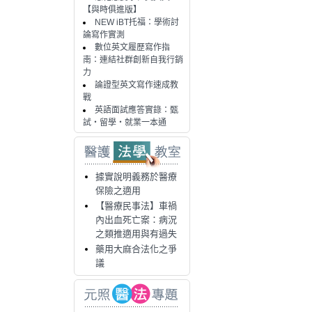
【與時俱進版】
NEW iBT托福：學術討
論寫作實測
數位英文履歷寫作指
南：連結社群創新自我行銷
力
論證型英文寫作速成教
戰
英語面試應答實錄：甄
試・留學・就業一本通
據實說明義務於醫療
保險之適用
【醫療民事法】車禍
內出血死亡案：病況
之類推適用與有過失
藥用大麻合法化之爭
議