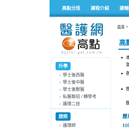
高點分班
課程介紹
課輔
首頁
高
升學
學士後西醫
學士後中醫
學士後獸醫
私醫聯招 / 轉學考
護理二技
歷
證照
11
護理師