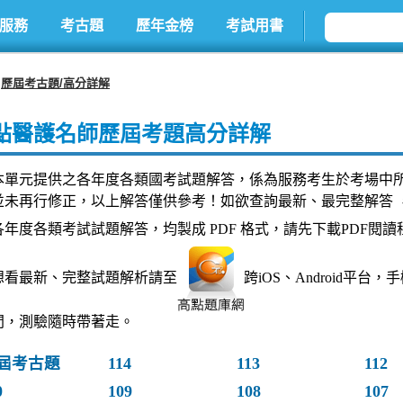
服務
考古題
歷年金榜
考試用書
歷屆考古題/高分詳解
點醫護名師歷屆考題高分詳解
本單元提供之各年度各類國考試題解答，係為服務考生於考場中
並未再行修正，以上解答僅供參考！如欲查詢最新、最完整解答 
各年度各類考試試題解答，均製成 PDF 格式，請先下載PDF閱讀
想看最新、完整試題解析請至
跨iOS、Android平
間，測驗隨時帶著走。
屆考古題
114
113
112
0
109
108
107