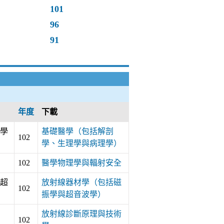
101
96
91
年度
下載
學
基礎醫學（包括解剖
102
學、生理學與病理學）
102
醫學物理學與輻射安全
超
放射線器材學（包括磁
102
振學與超音波學）
放射線診斷原理與技術
102