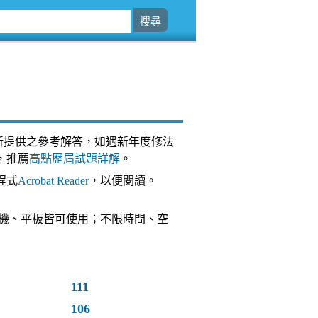
所提供之參考解答，如遇新年度修法
，推薦
高點歷屆試題詳解
。
程式
Acrobat Reader
，以便閱讀。
台，手機、平板皆可使用；不限時間、空
111
106