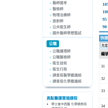
醫師國考
10
醫檢師
10
物理治療師
95
放射師
90
公共衛生師
國外醫師學歷甄試
快速
公職
公職護理師
編
公職醫檢師
衛生技術
31
衛生行政
調查局醫學鑑識組
32
調查局化學鑑識組
33
高點醫護雲端課程
學士後中西醫 化學精修班
34