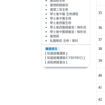
護理師全修
護理師題庫班
護理二技全修
35
學士後中醫 全修課程
學士後中醫全修
學士後西醫全修
學士後西醫總複習 / 解析班
36
學士後中醫總複習 / 解析班
護理師
37
私醫聯招 全修 / 單科
38
購課請至：
[
知識達購課館
]
[
知識達購課館(CYBERBIZ)
]
39
[
高點網路書店
]
40
41
42