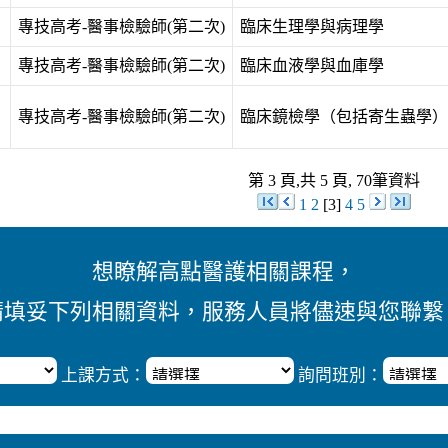
專技高考-醫事檢驗師(第二次)
臨床生理學與病理學
專技高考-醫事檢驗師(第二次)
臨床血液學與血庫學
專技高考-醫事檢驗師(第二次)
臨床鏡檢學（包括寄生蟲學）
第 3 頁,共 5 頁, 70筆資料
1
2
[3]
4
5
想瞭解高點醫護相關課程，
請填妥下列相關資料，服務人員將儘速與您聯繫
上課方式：
詢問班別：