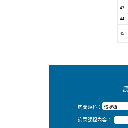
43
44
45
詢問類科：
詢問課程內容：