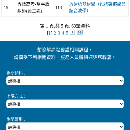
專技高考-醫事放
放射線器材學（包括磁振學與
15
113
超音波學）
射師(第二次)
第 1 頁,共 5 頁, 63筆資料
[1]
2
3
4
5
想瞭解高點醫護相關課程，
請填妥下列相關資料，服務人員將儘速與您聯繫。
詢問類科：
上課方式：
詢問班別：