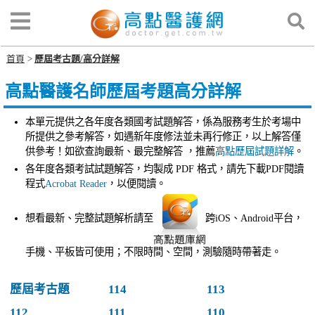
首頁
歷屆考古題/高分詳解
高點醫護名師歷屆考題高分詳解
本單元提供之各年度各類國考試題解答，係為服務考生於考場中
所提供之參考解答，如遇新年度修法並未再行修正，以上解答僅
供參考！如欲查詢最新、最完整解答 ，推薦
高點歷屆試題詳解
。
各年度各類考試試題解答，均製成 PDF 格式，請先下載PDF閱讀
程式
Acrobat Reader
，以便閱讀。
想看最新、完整試題解析請至
跨iOS、Android平台，
手機、平板皆可使用；不限時間、空間，測驗隨時帶著走。
歷屆考古題
114
113
112
111
110