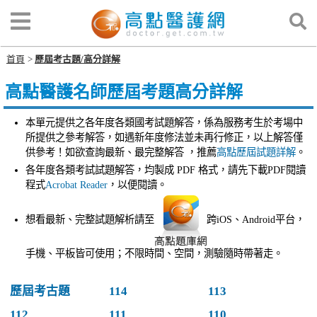
首頁
歷屆考古題/高分詳解
高點醫護名師歷屆考題高分詳解
本單元提供之各年度各類國考試題解答，係為服務考生於考場中
所提供之參考解答，如遇新年度修法並未再行修正，以上解答僅
供參考！如欲查詢最新、最完整解答 ，推薦
高點歷屆試題詳解
。
各年度各類考試試題解答，均製成 PDF 格式，請先下載PDF閱讀
程式
Acrobat Reader
，以便閱讀。
想看最新、完整試題解析請至
跨iOS、Android平台，
手機、平板皆可使用；不限時間、空間，測驗隨時帶著走。
歷屆考古題
114
113
112
111
110