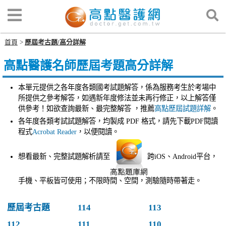
首頁
歷屆考古題/高分詳解
高點醫護名師歷屆考題高分詳解
本單元提供之各年度各類國考試題解答，係為服務考生於考場中
所提供之參考解答，如遇新年度修法並未再行修正，以上解答僅
供參考！如欲查詢最新、最完整解答 ，推薦
高點歷屆試題詳解
。
各年度各類考試試題解答，均製成 PDF 格式，請先下載PDF閱讀
程式
Acrobat Reader
，以便閱讀。
想看最新、完整試題解析請至
跨iOS、Android平台，
手機、平板皆可使用；不限時間、空間，測驗隨時帶著走。
歷屆考古題
114
113
112
111
110