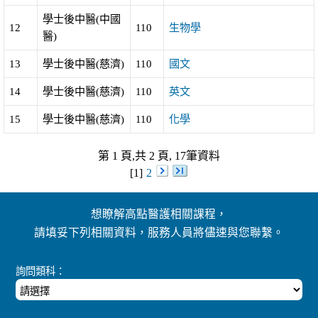
學士後中醫(中國
12
110
生物學
醫)
13
學士後中醫(慈濟)
110
國文
14
學士後中醫(慈濟)
110
英文
15
學士後中醫(慈濟)
110
化學
第 1 頁,共 2 頁, 17筆資料
[1]
2
想瞭解高點醫護相關課程，
請填妥下列相關資料，服務人員將儘速與您聯繫。
詢問類科：