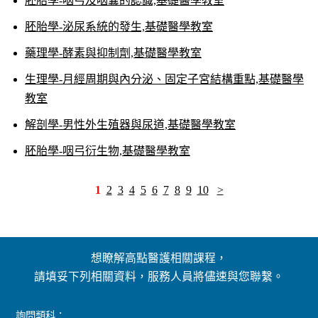
胚胎學-咽弓及咽囊的認識,基礎醫學教室
胚胎學-泌尿系統的發生,基礎醫學教室
藥理學-酵素與抑制劑,基礎醫學教室
生理學-月經周期與內分泌、固定子宮結構重點,基礎醫學
教室
解剖學-男性外生殖器與尿道,基礎醫學教室
胚胎學-咽弓衍生物,基礎醫學教室
1
2
3
4
5
6
7
8
9
10
>
想瞭解高點醫護相關課程，
請填妥下列相關資料，服務人員將儘速與您聯繫。
詢問類科：