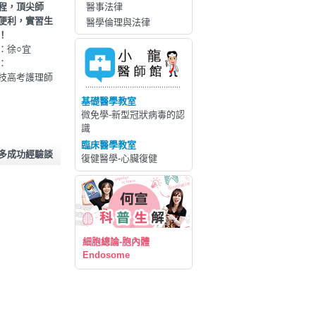
程，頂尖師
醫事法律
便利，實習生
醫學倫理與法律
！
：徐○宜
：
技高考護理師
基礎醫學教室
微免學-新型冠狀病毒的認
識
臨床醫學教室
更多成功經驗談
復健醫學-心臟復健
細胞總論-胞內體
Endosome