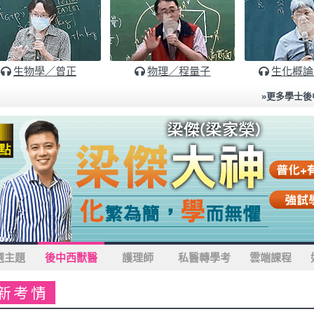
2026中國醫後中醫，高點學員前
生物學／曾正
物理／程量子
生化概論
2025高醫後西醫高點學員一
»更多學士後
2025/2月醫檢師放榜！榜首
選主題
後中西獸醫
護理師
私醫轉學考
雲端課程
新考情