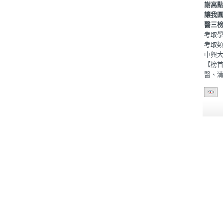
謝高
讓我
醫三
考取學
考取
中興
【榜
醫、