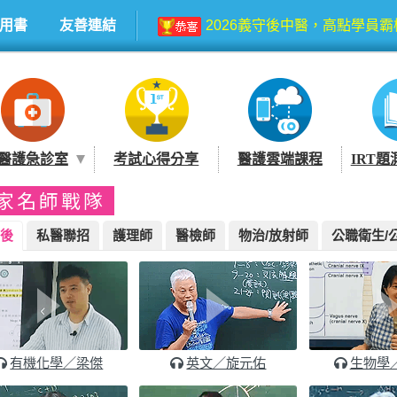
用書
友善連結
2026義守後中醫，高點學員
2026慈濟後中醫，高點學員遙
2026中國醫後中醫，高點學員前
醫護急診室
考試心得分享
醫護雲端課程
IRT題
2025高醫後西醫高點學員一
家名師戰隊
2025/2月醫檢師放榜！榜首
後
私醫
聯招
護理
師
醫檢
師
物治/放射
師
公職衛生/
2026高點學員再度奪下中興
2026義守後中醫，高點學員
有機化學／梁傑
英文／旋元佑
生物學
2026慈濟後中醫，高點學員遙