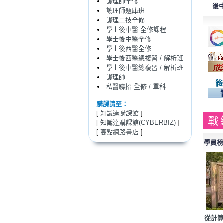
護理師全修
後
護理師題庫班
護理二技全修
學士後中醫 全修課程
學士後中醫全修
學士後西醫全修
學士後西醫總複習 / 解析班
學士後中醫總複習 / 解析班
護理師
私醫聯招 全修 / 單科
購課請至：
[
知識達購課館
]
戰
[
知識達購課館(CYBERBIZ)
]
[
高點網路書店
]
學員榜
從計