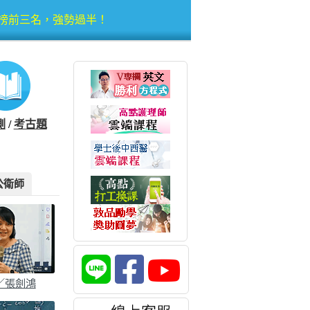
霸榜前三名，強勢過半！
遙領先，前5佔4！
10佔10！
測
/
考古題
年上榜率飆升！
李○樵來自高點！
公衛師
後西醫甲組榜首！
霸榜前三名，強勢過半！
／張劍鴻
遙領先，前5佔4！