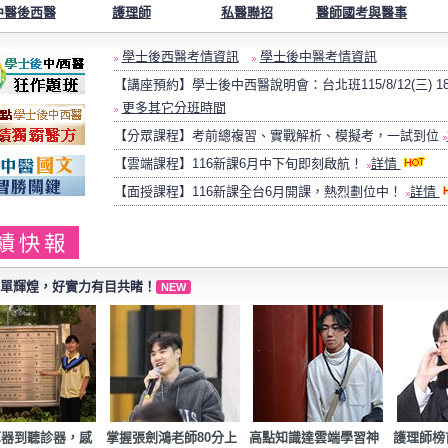
中醫
後西醫
護理師
私醫聯招
醫師國考
與醫事
學士後西醫考情資訊
學士後中醫考情資訊
【講座預約】學士後中西醫說明會：台北班
115/8/12(三) 1
更多其它分班時間
【分眾課程】考前總複習、實戰解析、模擬考，一試到位
【雲端課程】116新課6月中下旬即刻啟航！
詳情
【面授課程】116新課全台6月開課，熱烈劃位中！
詳情
績快報
單輝煌，好實力有目共睹！
NEW
算器到聽診器，感
掌握張劍鴻老師80分上
高點知識達雲端學習神
護理師榜