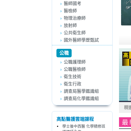
醫師國考
醫檢師
物理治療師
放射師
公共衛生師
國外醫師學歷甄試
公職
公職護理師
公職醫檢師
衛生技術
衛生行政
調查局醫學鑑識組
調查局化學鑑識組
精
高點醫護雲端課程
最
學士後中西醫 化學精修班