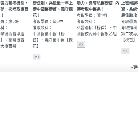
點強力輔考機制，
榜法則，兵役後一年上
助力，勇奪私醫榜首+內
上雲端課
圓夢一次考取後西
榜中國醫榜首、義守探
轉考取中醫系！
資、系統
榜！
花！
考取學員：陳○帆
最佳助攻
員：廖○軒
考取學員：邱○中
考取類科：
考取學員
類科：
考取類科：
私醫聯招【榜首】、中
考取類科
大學後西醫甲組
中國醫後中醫【榜
國醫校內轉中醫系乙組
第二次專
首】、高醫後西
首】、義守後中醫【探
【榜首】
清大後西醫
花】
»