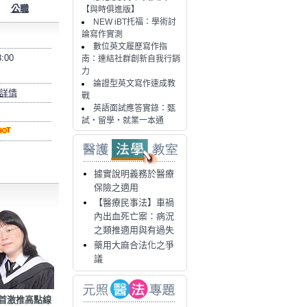
公職
【與時俱進版】
NEW iBT托福：學術討
論寫作實測
數位英文履歷寫作指
8:00
南：連結社群創新自我行銷
力
論證型英文寫作速成教
詳情
戰
英語面試應答實錄：甄
試・留學・就業一本通
據實說明義務於醫療
保險之適用
【醫療民事法】車禍
內出血死亡案：病況
之類推適用與有過失
藥用大麻合法化之爭
議
首激推高點線