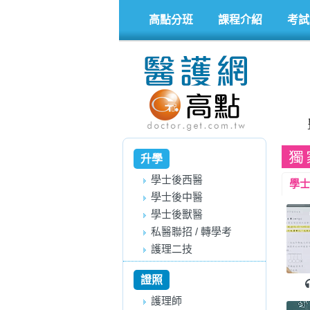
高點分班
課程介紹
考試
獨
升學
學士後西醫
學士
學士後中醫
學士後獸醫
私醫聯招 / 轉學考
護理二技
證照
護理師