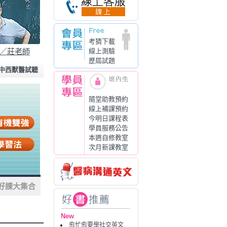
10佔10！
考猜下載
線上測驗
／莊老師
年上榜率飆升！
歷屆試題
中西獸醫試聽
李○樵來自高點！
隨堂助教預約
線上補課預約
今明日課程表
學員服務公告
本週自修教室
次月新課教室
好課大集合
New
愈忙愈要學社交英文