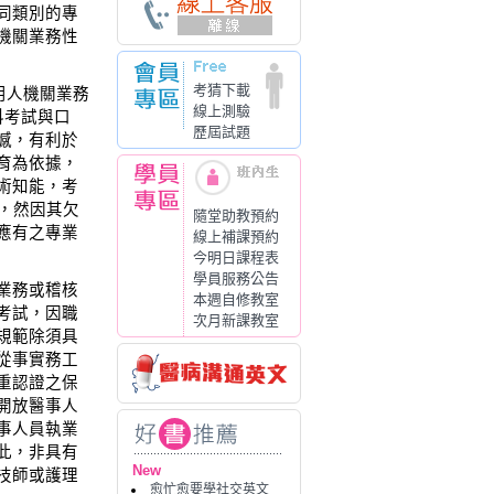
同類別的專
機關業務性
考猜下載
用人機關業務
線上測驗
科考試與口
歷屆試題
憾，有利於
育為依據，
術知能，考
，然因其欠
隨堂助教預約
應有之專業
線上補課預約
今明日課程表
學員服務公告
業務或稽核
本週自修教室
考試，因職
次月新課教室
規範除須具
從事實務工
重認證之保
開放醫事人
事人員執業
此，非具有
New
技師或護理
愈忙愈要學社交英文