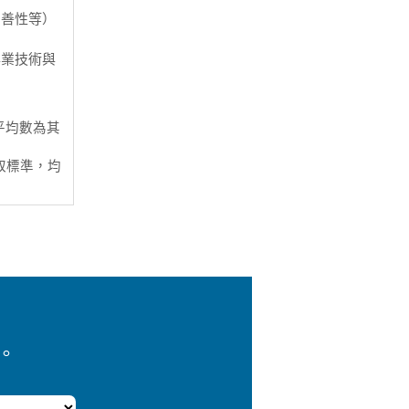
和善性等）
專業技術與
平均數為其
取標準，均
。