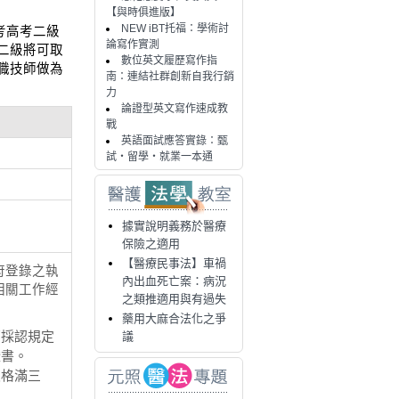
【與時俱進版】
NEW iBT托福：學術討
考高考二級
論寫作實測
二級將可取
數位英文履歷寫作指
職技師做為
南：連結社群創新自我行銷
力
論證型英文寫作速成教
戰
英語面試應答實錄：甄
試・留學・就業一本通
據實說明義務於醫療
保險之適用
【醫療民事法】車禍
府登錄之執
內出血死亡案：病況
相關工作經
之類推適用與有過失
藥用大麻合法化之爭
部採認規定
議
證書。
及格滿三