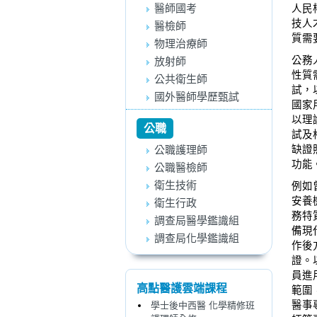
醫師國考
人民
技人
醫檢師
質需
物理治療師
公務
放射師
性質
公共衛生師
試，
國外醫師學歷甄試
國家
以理
公職
試及
公職護理師
缺證
功能
公職醫檢師
衛生技術
例如
安養
衛生行政
務特
調查局醫學鑑識組
備現
調查局化學鑑識組
作後
證。
員進
高點醫護雲端課程
範圍
醫事
學士後中西醫 化學精修班