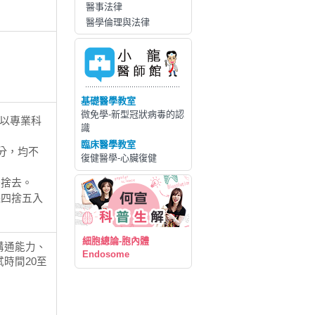
醫事法律
醫學倫理與法律
基礎醫學教室
微免學-新型冠狀病毒的認
，以專業科
識
臨床醫學教室
分，均不
復健醫學-心臟復健
後捨去。
採四捨五入
細胞總論-胞內體
溝通能力、
Endosome
時間20至