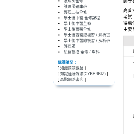
護理師全修
師等
護理師題庫班
高普
護理二技全修
考試
學士後中醫 全修課程
得薦
學士後中醫全修
學士後西醫全修
主要
學士後西醫總複習 / 解析班
學士後中醫總複習 / 解析班
護理師
私醫聯招 全修 / 單科
購課請至：
[
知識達購課館
]
[
知識達購課館(CYBERBIZ)
]
[
高點網路書店
]