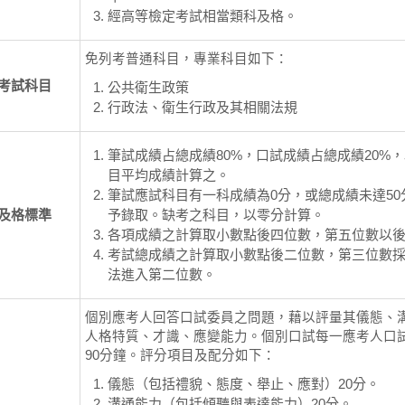
經高等檢定考試相當類科及格。
免列考普通科目，專業科目如下：
考試科目
公共衛生政策
行政法、衛生行政及其相關法規
筆試成績占總成績80%，口試成績占總成績20%
目平均成績計算之。
筆試應試科目有一科成績為0分，或總成績未達50
及格標準
予錄取。缺考之科目，以零分計算。
各項成績之計算取小數點後四位數，第五位數以
考試總成績之計算取小數點後二位數，第三位數
法進入第二位數。
個別應考人回答口試委員之問題，藉以評量其儀態、
人格特質、才識、應變能力。個別口試每一應考人口試
90分鐘。評分項目及配分如下：
儀態（包括禮貌、態度、舉止、應對）20分。
溝通能力（包括傾聽與表達能力）20分。