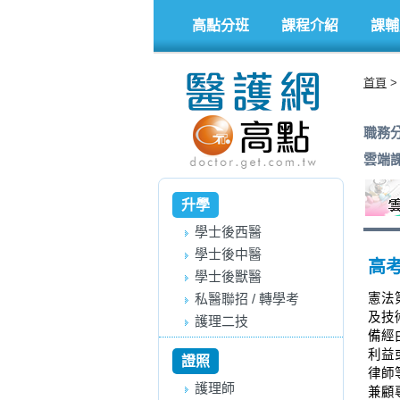
高點分班
課程介紹
課輔
首頁
職務
雲端
升學
學士後西醫
學士後中醫
高
學士後獸醫
私醫聯招 / 轉學考
憲法
及技
護理二技
備經
利益
證照
律師
護理師
兼顧