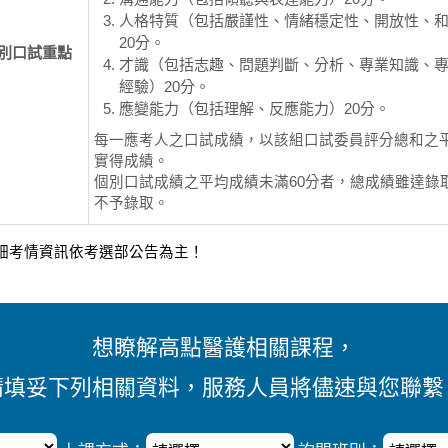
人格特質（包括嚴謹性、情緒穩定性、開放性、
20分。
別口試重點
才識（包括志趣、問題判斷、分析、專業知識、
經驗）20分。
應變能力（包括理解、反應能力）20分。
每一應考人之口試成績，以該組口試委員評分總和之
實得成績。
個別口試成績之平均成績未滿60分者，總成績雖達錄
不予錄取。
細考情資訊依考選部公告為主！
想瞭解高點醫護相關課程，
請填妥下列相關資料，服務人員將儘速與您聯繫