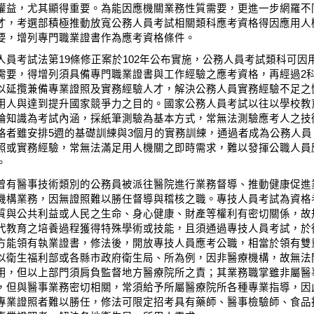
權益，尤其顯得重要。為能因應機關業務性質需要，更進一步網羅不
才，考選部積極推動放寬公務人員考試相關類科應考資格得因應用人
要，增列專門職業證書作為應考資格條件。
人員考試法第19條修正案於102年公布實施，公務人員考試類科可因
需要，得增列須具備專門職業證書與工作經驗之應考資格，再經過2
以延攬兼備專業證照及實務經驗人才，解決公務人員實務經驗不足之
用人與達到提升國家競爭力之目的。國家公務人員考試以往以學校教
論知識為考試內涵，採紙筆測驗為基本方式，常無法測驗應考人之技
格者雖安排5週的基礎訓練與3個月的實務訓練，通過者成為公務人員
照或實務經驗，常無法滿足用人機關之即時需求，難以發揮公職人員
。
曾有醫事技術類別的公務員被派往醫院進行業務督導、推動健康促進
機構業務，因無證照難以勝任督導與稽核之職。專技人員考試為資格
質與公共利益或人民之生命、身心健康、財產等權利有密切關係，故
代教育之培養過程獲得特殊學術或技能，且須通過專技人員考試，於
方能領有執業證書，修法後，開放專技人員應考公職，相當於領有雙
以衛生福利部或各縣市政府衛生局、所為例，因非醫療機構，故無法
用，但以上部門須肩負監督地方醫療院所之責；其業務職掌雖非屬醫
，但與醫事業務密切相關，常須給予所屬醫療院所各種專業指導，因
專業證照者難以勝任，修法可限定招考具有藥師、醫事檢驗師、食品