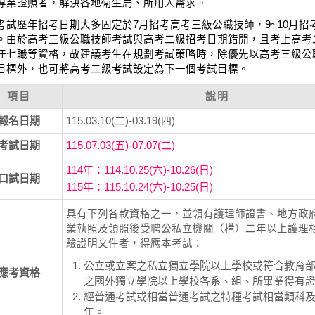
專業證照者，解決各地衛生局、所用人需求。
考試歷年招考日期大多固定於7月招考高考三級公職技師，9~10月招
。由於高考三級公職技師考試與高考二級招考日期錯開，且考上高考
任七職等資格，故建議考生在規劃考試策略時，除優先以高考三級公
目標外，也可將高考二級考試設定為下一個考試目標。
項目
說明
報名日期
115.03.10(二)-03.19(四)
考試日期
115.07.03(五)-07.07(二)
114年：114.10.25(六)-10.26(日)
口試日期
115年：115.10.24(六)-10.25(日)
具有下列各款資格之一，並領有護理師證書、地方政
業執照及領照後受聘公私立機關（構）二年以上護理
驗證明文件者，得應本考試：
公立或立案之私立獨立學院以上學校或符合教育
應考資格
之國外獨立學院以上學校各系、組、所畢業得有
經普通考試或相當普通考試之特種考試相當類科
年。