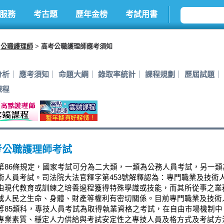
服務
考古題
歷年金榜
考試用書
公職護理師
高考公職護理師應考須知
分析
應考須知
命題大綱
錄取率統計
課程規劃
歷屆試題
課程
考公職護理師考試
第86條規定，國家考試可分為二大類，一類為公務人員考試，另一類
術人員考試。司法院大法官釋字第453號解釋認為：專門職業及技術
由現代教育或訓練之培養過程獲得特殊學識或技能，而其所從事之業
或人民之生命、身體、財產等權利有密切關係。目前專門職業及技術
等85類科，專技人員考試為取得執業資格之考試，在自由市場機制中
專業素質、穩定人力供給與考試安定性之專技人員及格方式及考試方