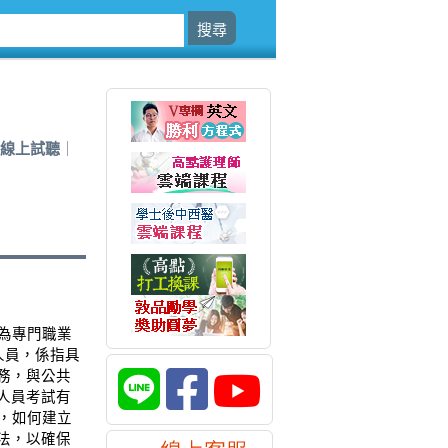
線上試聽
為專門職業
人員，係指具
務，與公共
人員考試有
，如何建立
法，以確保