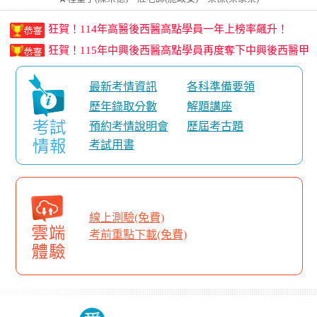
強勢開課！
狂賀！114年高醫後西醫高點學員一年上榜率飆升！
狂賀！115年中興後西醫高點學員再度奪下中興後西醫甲
組榜首！
最新考情資訊
各科準備要領
高點知識達學士後西醫雲端課程，展望116，現正預購
歷年錄取分數
解題講座
中！
116新課預購中，加碼115現版課程，現在報名提前預
預約考情說明會
歷屆考古題
習！
考試用書
高點後西醫雙師資護航，重磅推出「物理特訓班」全台
強勢開課！
狂賀！114年高醫後西醫高點學員一年上榜率飆升！
線上測驗(免費)
考前重點下載(免費)