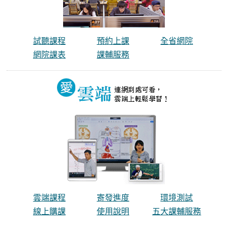
試聽課程
預約上課
全省網院
網院課表
課輔服務
雲端課程
寄發進度
環境測試
線上購課
使用說明
五大課輔服務