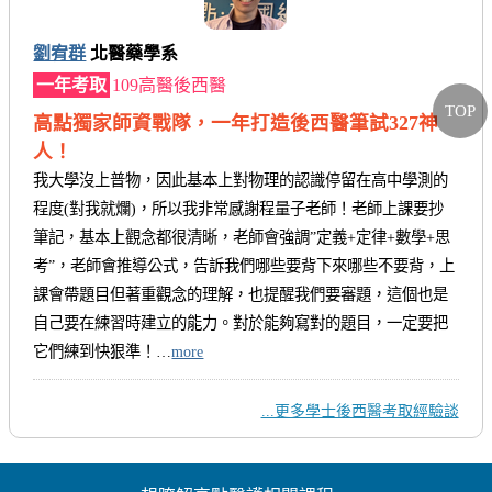
劉宥群
北醫藥學系
一年考取
109高醫後西醫
TOP
高點獨家師資戰隊，一年打造後西醫筆試327神
人！
我大學沒上普物，因此基本上對物理的認識停留在高中學測的
程度(對我就爛)，所以我非常感謝程量子老師！老師上課要抄
筆記，基本上觀念都很清晰，老師會強調”定義+定律+數學+思
考”，老師會推導公式，告訴我們哪些要背下來哪些不要背，上
課會帶題目但著重觀念的理解，也提醒我們要審題，這個也是
自己要在練習時建立的能力。對於能夠寫對的題目，一定要把
它們練到快狠準！…
more
...更多學士後西醫考取經驗談