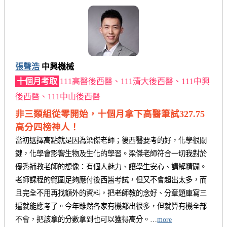
張聲浩
中興機械
十個月考取
111高醫後西醫、111清大後西醫、111中興
後西醫、111中山後西醫
非三類組從零開始，十個月拿下高醫筆試327.75
高分四榜神人！
當初選擇高點就是因為梁傑老師；後西醫要考的好，化學很關
鍵，化學會影響生物及生化的學習。梁傑老師符合一切我對於
優秀補教老師的想像：有個人魅力、讓學生安心、講解精闢。
老師課程的範圍足夠應付後西醫考試，但又不會超出太多，而
且完全不用再找額外的資料，把老師教的念好、分章題庫寫三
遍就能應考了。今年雖然各家有機都出很多，但就算有機全部
不會，把該拿的分數拿到也可以獲得高分。…
more