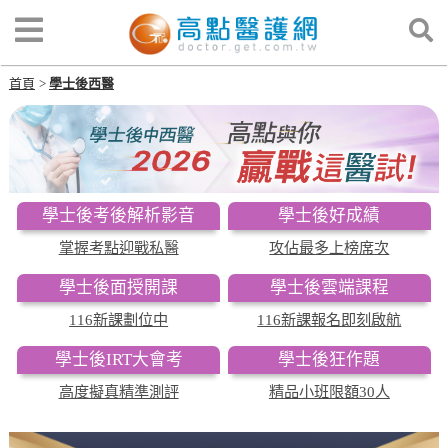
首頁
學士後西醫
學士後考後解析影音
學士後好成績
掌握考點迎戰私醫
攻佔最多上榜席次
學士後面授開課
學士後雲端課程
116新課劃位中
116新課報名即刻啟航
學士後IRT大會考
學士後狂作題
高度擬真精準測評
精品小班限額30人