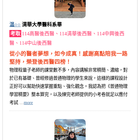
温○○
清華大學醫科系畢
考取
114高醫後西醫、114清華後西醫、114中興後西
醫、114中山後西醫
從小的醫者夢想，如今成真！感謝高點陪我一路
堅持，榮登後西醫四榜！
物理程量子老師的課堂數不多，內容講解非常精簡、濃縮，對
於已有基礎、曾經修過普通物理的學生來說，這樣的課程設計
正好可以幫助快速掌握重點、強化觀念。我認為把《普通物理
學習精要》整本算完，以及練完老師提供的小考卷就足以應付
考試 …
more