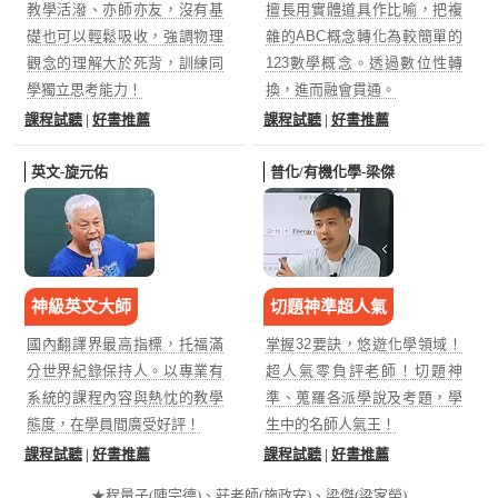
教學活潑、亦師亦友，沒有基
擅長用實體道具作比喻，把複
礎也可以輕鬆吸收，強調物理
雜的ABC概念轉化為較簡單的
觀念的理解大於死背，訓練同
123數學概念。透過數位性轉
學獨立思考能力！
換，進而融會貫通。
課程試聽
|
好書推薦
課程試聽
|
好書推薦
英文-旋元佑
普化/有機化學-梁傑
神級英文大師
切題神準超人氣
狂賀！115年中興後西醫高點學員再度奪下中興後西醫甲
組榜首！
國內翻譯界最高指標，托福滿
掌握32要訣，悠遊化學領域！
高點知識達學士後西醫雲端課程，展望116，現正預購
分世界紀錄保持人。以專業有
超人氣零負評老師！切題神
系統的課程內容與熱忱的教學
準、蒐羅各派學說及考題，學
中！
態度，在學員間廣受好評！
生中的名師人氣王！
116新課預購中，加碼115現版課程，現在報名提前預
課程試聽
|
好書推薦
課程試聽
|
好書推薦
習！
高點後西醫雙師資護航，重磅推出「物理特訓班」全台
★程量子(陳宗德)、莊老師(施政安)、梁傑(梁家榮)