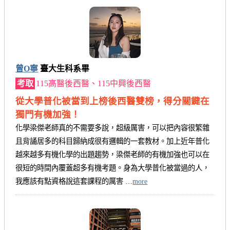
曾O寧
臺大生科系畢
考取
115高醫後西醫、115中興後西醫
從大學普化被當到上榜後西醫雙榜，得分關鍵在
獨門有機加強！
化學梁傑老師真的不需要多說，超級厲害，可以把內容很繁雜
且背誦居多的科目歸納成很有邏輯的一套教材。加上近年普化
越來越多有機化學的出題趨勢，梁傑老師的有機加強也可以在
很短的時間內覆蓋超多有機考題。身為大學普化被當過的人，
我應該有點資格說這套課程的厲害 …
more