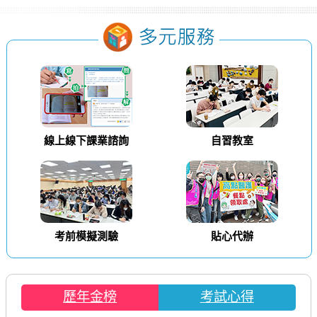
線上線下課業諮詢
自習教室
考前模擬測驗
貼心代辦
歷年金榜
考試心得