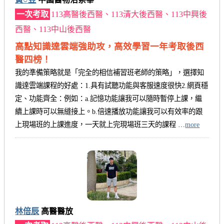
一次考取
113高醫後西醫、113清大後西醫、113中興後
西醫、113中山後西醫
高點知識達雲端強助攻，高效學習一年考取後西
醫四榜！
我的準備策略就是「完全的相信補習班老師的策略」，選擇知
識達雲端課程的好處：1.具有試聽功能與客服速度很快2.網頁穩
定、功能齊全：例如：a.記憶功能讓我可以隨時暫停上課，繼
續上課時可以無縫接上。b.倍速播放功能讓我可以有效率的跟
上現場班的上課進度，一天就上完現場班三天的課程 …
more
林倍辰
高醫醫放