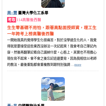
周○慧
臺灣大學化工系畢
考取
114高醫後西醫
生生零基礎不用怕，跟著高點面授師資，理工生
一年跨考上榜高醫後西醫
一開始我真的覺得學生化很痛苦，對於沒學過生化的人，我覺
得就是要接受這些東西沒辦法一次記起來！我會考自己筆記內
容，然後再翻筆記看自己漏掉什麼。心態上，其實也不用擔心
現在背不起來，會不會之後忘記這邊要背，因為我相信以老師
的教法，最後重點都會重複教到跟特別強調 …
more
黃○昱
中國醫物治系畢