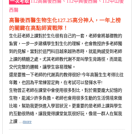
一次考取
112高醫後西醫、112中興後西醫、112中山後
西醫
高醫後西醫生物生化127.25高分神人，一年上榜
的關鍵在高點師資戰隊！
生化莊老師上課對於生化很有自己的一套，老師會將基礎教的
紮實，一步一步建構學生對生化的理解，也會教授許多老師獨
到的見解，當對於這門科目越來越熟悉時，就能夠感受到老師
上課的精髓之處。尤其老師教代謝不是叫學生背路徑，而是能
交代完整的邏輯，讓學生容易理解。
還是要推一下老師的代謝真的教得很好!今年高醫生生考得比往
年難，也因為平常練習足夠，在考試可以發揮水平!
生物曾正老師在課堂中會使用很多對比，對於需要龐大記憶的
生物，能減少許多負擔。老師也會用很多生動的生活情境來做
比喻，幫助我更快進入學習狀況。更重要的是老師上課與學生
的互動很熱絡，讓我覺得課堂氣氛很好玩，像是一群人在幫我
上課 …
more