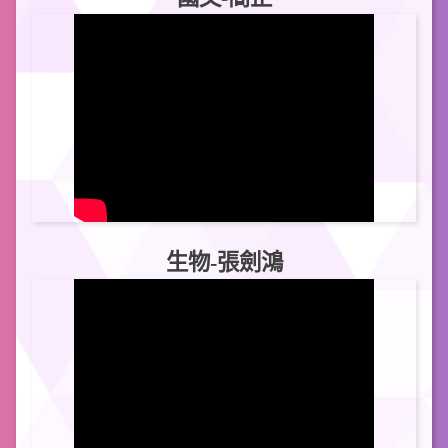
生物-張劍鴻