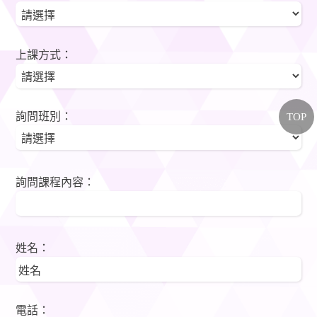
上課方式：
詢問班別：
TOP
詢問課程內容：
姓名：
電話：