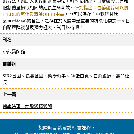
的方法，幫助人類達到延長壽命。科學家指出，白藜蘆醇具有和
限制熱量攝取相同的延長生命功效。
研究指出，白藜蘆醇可以防
止LDL的氧化及清除OH-自由基
，也可以保存血中麩胱甘肽
(glutathione)的含量，是存在於人體中最重要的抗氧化物之一。日
白藜蘆醇後發展潛力極大，試目以待吧！
刊名
小龍醫師館
關鍵詞
SIR2基因、長壽基因、醫學時事、Sir蛋白質、白藜蘆醇、壽命延
長
上一篇
醫學時事－棉酚殺精毀卵
想瞭解高點醫護相關課程，