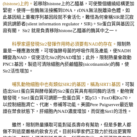
(histone)上的。
若移除histone上的乙醯基，可使整個纏繞結構更加
緊密，使得一些酶無法接觸到DNA，rDNA無法脫離染色體，如
此基因組上重複序列基因段就不會活化，難怪為何會稱SIR是沉寂
資訊調節者(silent information regulator，SIR)。Sir蛋白質與基因沉
寂有關， Sir2 就是負責移除histone乙醯基的酶其中之一。
科學家還發現Sir2發揮作用時必須要有NAD的存在。
限制熱
量是一種應激效應，可增強酵母菌的呼吸作用及產能，使NADH
轉變為NAD，促使活化Sir2的NAD增加；此外，限制熱量會啟動
PNC1基因，製造可清除細胞內菸鹼醯胺(nicotinamide)的酶，使
Sir2活性增加。
哺乳動物細胞中也有類似SIR2的基因，稱為SIRT1基因
，可製
造出Sirt1蛋白質與酵母菌的Sir2蛋白質具有相同酶的活性，動物實
驗發現，Sirt1蛋白質可調節一些蛋白質，如p53、FoxO和Ku70，
以控制細胞凋亡、代謝、修補等功能。美國Pere Puigserver最近驗
證在禁食狀態下，肝細胞內NAD濃度增加，而促進Sirt1的活性。
雖然，限制熱量攝取可能對延長壽命有幫助，但是多數人都
做不到這麼嚴格的飲食方式。目前科學家們正致力於找出更實際