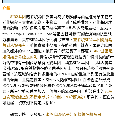
介紹
SIR2基因
的發現源自於當時為了瞭解酵母菌這種簡單生物的
老化過程。大家都認為，生物體一旦到了成熟階段，老化基因就
開始啟動，但這個觀念現已被推翻了。科學家發現sir-2、daf-2、
pit-1、amp-1、clk-1、p66Shc等基因皆可影響實驗動物的抗壓能
力和壽命，其中SIR2基因研究得最詳盡，
並發現SIR2基因從酵母
菌到人類都有
，並從實驗中得知，在酵母菌、線蟲、果蠅等體內
加入額外的SIR2基因後，他們壽命都延長了。那麼，
SIR2基因是
如何讓壽命延長的呢?
賈倫堤科學家發現在幾個壽命特別長的酵母
菌落中卻有一個菌落帶有突變基因，稱為SIR4基因，此基因會異
常引起Sir2蛋白質聚集在酵母菌基因組上一段具有許多重複序列的
區域，這區域內含有許多重複的rDNA。由於重複序列常有彼此重
組的傾向，且穩定性差，當rDNA脫離基因組，在染色體外形成
rDNA環，越來越多的染色體外rDNA環容易使酵母菌母老化而死
亡。所幸當酵母菌內加入一個額外的SIR2基因，所製造出的
Sir蛋
白質可減緩上述不穩定狀態，抑制rDNA環形成。
那為何Sir蛋白質
可減緩重複序列不穩定狀態呢?
研究更進一步發現，
染色體DNA平常是纏繞在組蛋白