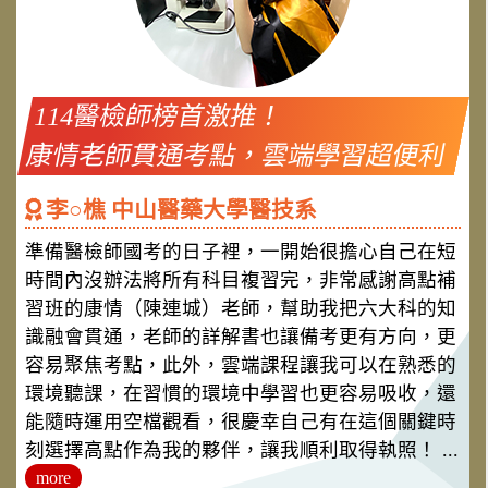
114醫檢師榜首激推！
康情老師貫通考點，雲端學習超便利
李○樵 中山醫藥大學醫技系
準備醫檢師國考的日子裡，一開始很擔心自己在短
時間內沒辦法將所有科目複習完，非常感謝高點補
習班的康情（陳連城）老師，幫助我把六大科的知
識融會貫通，老師的詳解書也讓備考更有方向，更
容易聚焦考點，此外，雲端課程讓我可以在熟悉的
環境聽課，在習慣的環境中學習也更容易吸收，還
能隨時運用空檔觀看，很慶幸自己有在這個關鍵時
刻選擇高點作為我的夥伴，讓我順利取得執照！ ...
more