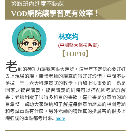
緊跟班內進度不缺課
VOD網院讓學習更有效率！
林奕均
(中國醫大醫技系畢)
【TOP10】
老
師的神功力讓我有很大進步，這半年下定決心要好好
去上現場的課。康情老師的課真的得好好珍惜，中間不要
落掉一堂；六大科連貫式的教學，再加上很重要的一點是
回家要複習講義，複習講義的同時可以搭配國考題詳解
書；老師出版了很得多科目的書籍，這些書是分章節的題
目彙整，幫助大家歸納和了解這每個章節歷屆的相關考題
和考試重點有什麼。另外老師的猜題真的挺厲害的很多上
課強調的重點都考出來...
more