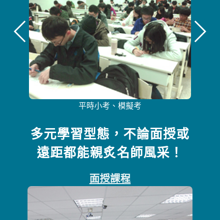
平時小考、模擬考
多元學習型態，不論面授或
遠距都能親炙名師風采！
面授課程