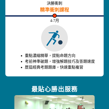
決勝衝刺
精準衝刺課程
4-7月
重點濃縮精華，提點命題方向
考前神準破題，增強解題技巧及答題速度
歷屆經典考題題庫，快速重點複習
最貼心勝出服務