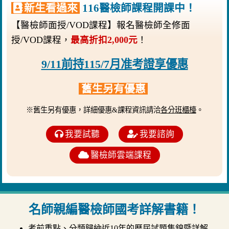
新生看過來
116醫檢師課程開課中！
【醫檢師面授/VOD課程】報名醫檢師全修面
授/VOD課程，
最高折扣2,000元
！
9/11前持115/7月准考證享優惠
舊生另有優惠
※舊生另有優惠，詳細優惠&課程資訊請洽
各分班櫃檯
。
我要試聽
我要諮詢
醫檢師雲端課程
名師親編醫檢師國考詳解書籍！
考前重點、分類歸納近10年的歷屆試題集錦暨詳解