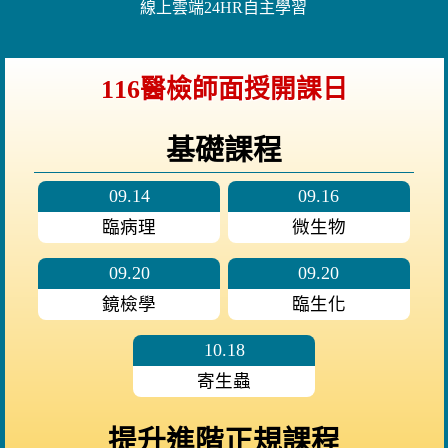
線上雲端24HR自主學習
116醫檢師面授開課日
基礎課程
09.14
09.16
臨病理
微生物
09.20
09.20
鏡檢學
臨生化
10.18
寄生蟲
提升進階正規課程