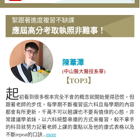
緊跟著進度複習不缺課
應屆高分考取執照非難事！
陳葦澤
(中山醫大醫技系畢)
【TOP3】
起
初看到很多根本完全不會的概念就開始覺得恐慌，但
跟著老師的步伐，每學期不斷複習這六科且每學期的內容
都會有所更新，千萬不可以翹課也不要有僥倖的心態，非
常建議學弟妹，以六科統整串連的方式來複習，較不拿手
的科目就努力記著老師上課的重點以及他的康式表格以及
不斷repeat的口訣...
more