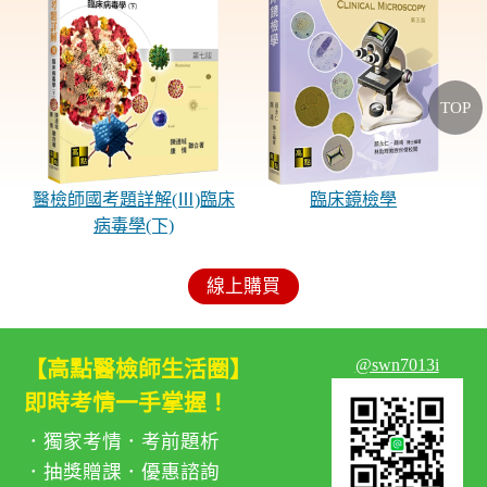
TOP
醫檢師國考題詳解(Ⅲ)臨床
臨床鏡檢學
病毒學(下)
線上購買
@swn7013i
【高點醫檢師生活圈】
即時考情一手掌握！
．獨家考情．考前題析
．抽獎贈課．優惠諮詢