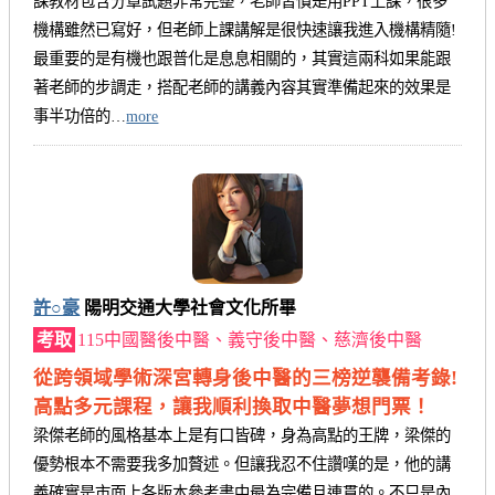
課教材包含分章試題非常完整，老師習慣是用PPT上課，很多
機構雖然已寫好，但老師上課講解是很快速讓我進入機構精隨!
最重要的是有機也跟普化是息息相關的，其實這兩科如果能跟
著老師的步調走，搭配老師的講義內容其實準備起來的效果是
事半功倍的…
more
許○豪
陽明交通大學社會文化所畢
考取
115中國醫後中醫、義守後中醫、慈濟後中醫
從跨領域學術深宮轉身後中醫的三榜逆襲備考錄!
高點多元課程，讓我順利換取中醫夢想門票！
梁傑老師的風格基本上是有口皆碑，身為高點的王牌，梁傑的
優勢根本不需要我多加贅述。但讓我忍不住讚嘆的是，他的講
義確實是市面上各版本參考書中最為完備且連貫的。不只是內