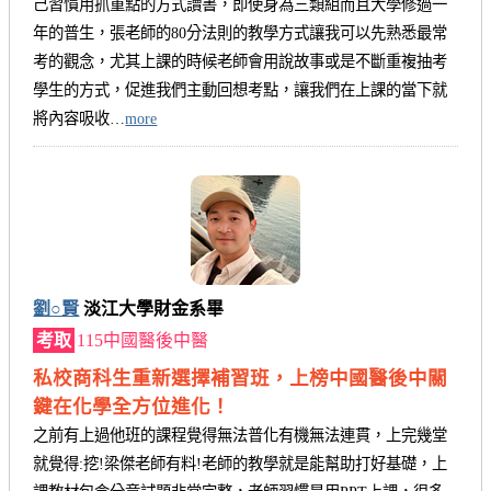
己習慣用抓重點的方式讀書，即使身為三類組而且大學修過一
年的普生，張老師的80分法則的教學方式讓我可以先熟悉最常
考的觀念，尤其上課的時候老師會用說故事或是不斷重複抽考
學生的方式，促進我們主動回想考點，讓我們在上課的當下就
將內容吸收…
more
劉○賢
淡江大學財金系畢
考取
115中國醫後中醫
私校商科生重新選擇補習班，上榜中國醫後中關
鍵在化學全方位進化！
之前有上過他班的課程覺得無法普化有機無法連貫，上完幾堂
就覺得:挖!梁傑老師有料!老師的教學就是能幫助打好基礎，上