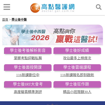
首頁
學士後中醫
學士後考後解析影音
學士後好成績
掌握考點迎戰私醫
攻佔最多上榜席次
學士後面授開課
學士後雲端課程
116新課劃位中
116新課報名即刻啟航
學士後IRT大會考
學士後狂作題
高度擬真精準測評
精品小班限額30人