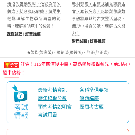
高點知識達學士後西醫雲端課程，展望116，現正預購
活潑的互動教學，化繁為簡的
教材豐富，主題式補充精選古
中！
觀念，結合臨床經驗，讓學生
文、嘉句名言，以輕鬆像說故
116新課預購中，加碼115現版課程，現在報名提前預
輕鬆理解生物學所涵蓋的範
事般將艱難的古文靈活呈現，
疇，瞭解各領域中的精髓！
無形中培養閱讀、理解古文能
習！
力！
課程試聽
|
好書推薦
狂賀！115年義守後中醫，高點學員霸榜前三名4，首播
課程試聽
|
好書推薦
查榜，強勢過半！
狂賀！115年慈濟後中醫，高點學員遙遙領先，前5佔4，
★梁傑(梁家榮)、張劍鴻(張芸潔)、簡正(簡正崇)
過半佔榜！
狂賀！115年中國醫後中醫，高點學員前10佔10，十全為
上！
高點知識達學士後西醫雲端課程，展望116，現正預購
中！
最新考情資訊
各科準備要領
116新課預購中，加碼115現版課程，現在報名提前預
歷年錄取分數
解題講座
習！
預約考情說明會
歷屆考古題
狂賀！115年義守後中醫，高點學員霸榜前三名4，首播
考試用書
查榜，強勢過半！
狂賀！115年慈濟後中醫，高點學員遙遙領先，前5佔4，