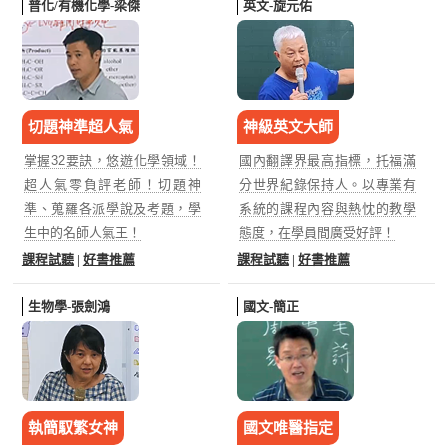
普化/有機化學-梁傑
英文-旋元佑
切題神準超人氣
神級英文大師
掌握32要訣，悠遊化學領域！
國內翻譯界最高指標，托福滿
超人氣零負評老師！切題神
分世界紀錄保持人。以專業有
準、蒐羅各派學說及考題，學
系統的課程內容與熱忱的教學
生中的名師人氣王！
態度，在學員間廣受好評！
課程試聽
|
好書推薦
課程試聽
|
好書推薦
生物學-張劍鴻
國文-簡正
執簡馭繁女神
國文唯醫指定