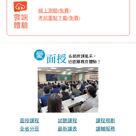
過半佔榜！
狂賀！115年中國醫後中醫，高點學員前10佔10，十全為
線上測驗(免費)
上！
考前重點下載(免費)
面授課程
試聽課程
課程規劃
全省分班
最新課表
課輔服務