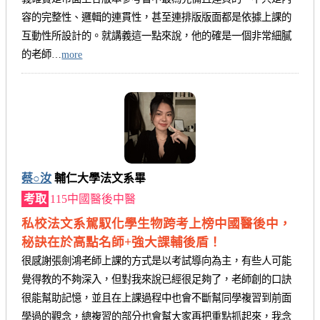
容的完整性、邏輯的連貫性，甚至連排版版面都是依據上課的
互動性所設計的。就講義這一點來說，他的確是一個非常細膩
的老師…
more
蔡○汝
輔仁大學法文系畢
考取
115中國醫後中醫
私校法文系駕馭化學生物跨考上榜中國醫後中，
秘訣在於高點名師+強大課輔後盾！
很感謝張劍鴻老師上課的方式是以考試導向為主，有些人可能
覺得教的不夠深入，但對我來說已經很足夠了，老師創的口訣
很能幫助記憶，並且在上課過程中也會不斷幫同學複習到前面
學過的觀念，總複習的部分也會幫大家再把重點抓起來，我念