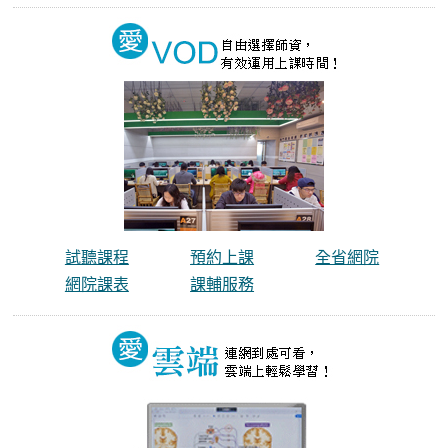
試聽課程
預約上課
全省網院
網院課表
課輔服務