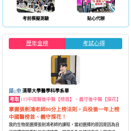
考前模擬測驗
貼心代辦
歷年金榜
考試心得
邱○中
清華大學醫學科學系畢
考取
115中國醫後中醫【榜首】、義守後中醫【探花】
掌握張劍鴻老師80分上榜法則，兵役後一年上榜
中國醫榜首、義守探花！
我的生物是選擇張劍鴻老師的課程，當初選擇的原因是因為自