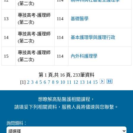
(第二次)
專技高考-護理師
13
114
基礎醫學
(第二次)
專技高考-護理師
14
114
基本護理學與護理行政
(第二次)
專技高考-護理師
15
114
內外科護理學
(第二次)
第 1 頁,共 16 頁, 233筆資料
[1]
2
3
4
5
6
7
8
9
10
11
12
13
14
15
想瞭解高點醫護相關課程，
請填妥下列相關資料，服務人員將儘速與您聯繫。
詢問類科：