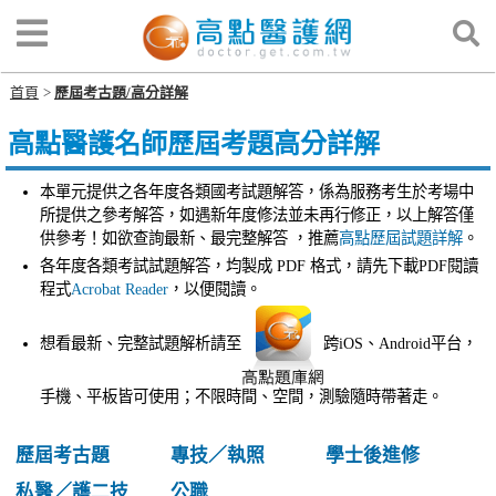
首頁
歷屆考古題/高分詳解
高點醫護名師歷屆考題高分詳解
本單元提供之各年度各類國考試題解答，係為服務考生於考場中
所提供之參考解答，如遇新年度修法並未再行修正，以上解答僅
供參考！如欲查詢最新、最完整解答 ，推薦
高點歷屆試題詳解
。
各年度各類考試試題解答，均製成 PDF 格式，請先下載PDF閱讀
程式
Acrobat Reader
，以便閱讀。
想看最新、完整試題解析請至
跨iOS、Android平台，
手機、平板皆可使用；不限時間、空間，測驗隨時帶著走。
歷屆考古題
專技／執照
學士後進修
私醫／護二技
公職