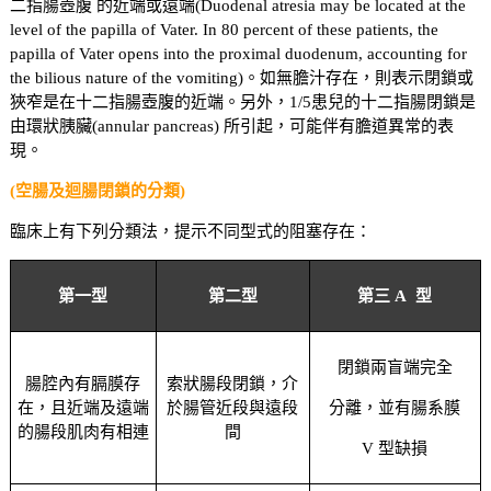
二指腸壺腹 的近端或遠端(Duodenal atresia may be located at the
level of the papilla of Vater. In 80 percent of these patients, the
papilla of Vater opens into the proximal duodenum, accounting for
the bilious nature of the vomiting)。如無膽汁存在，則表示閉鎖或
狹窄是在十二指腸壺腹的近端。另外，1/5患兒的十二指腸閉鎖是
由環狀胰臟(annular pancreas) 所引起，可能伴有膽道異常的表
現。
(空腸及迴腸閉鎖的分類)
臨床上有下列分類法，提示不同型式的阻塞存在：
第一型
第二型
第三 A 型
閉鎖兩盲端完全
腸腔內有膈膜存
索狀腸段閉鎖，介
在，且近端及遠端
於腸管近段與遠段
分離，並有腸系膜
的腸段肌肉有相連
間
V 型缺損