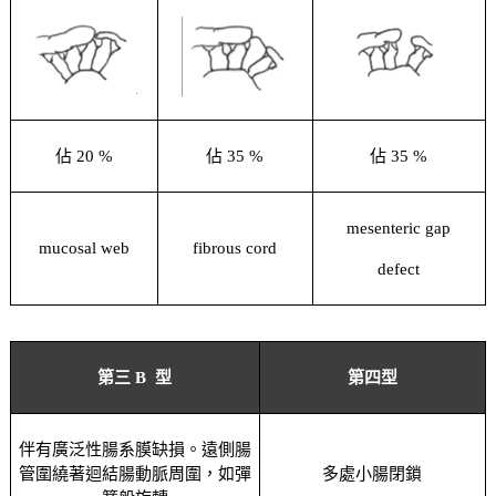
佔 20 %
佔 35 %
佔 35 %
mesenteric gap
mucosal web
fibrous cord
defect
第三 B 型
第四型
伴有廣泛性腸系膜缺損。遠側腸
管圍繞著迴結腸動脈周圍，如彈
多處小腸閉鎖