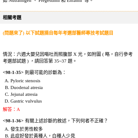
如 Nutramigen 、 Pregestimil 和 Enfamil 等。
相關考題
(問題來了) 以下試題摘自每年考選部醫師專技考試題目
情況：六週大嬰兒因嘔吐而照腹部 X 光，如附圖 ( 略，自行參考
考選部試題 ) ，請回答第 35~37 題。
<98-1-35>
則最可能的診斷為：
Pyloric stenosis
Duodenal atresia
Jejunal atresia
Gastric vulvulus
解答：A
<98-1-36>
有關上述診斷的敘述，下列何者不正確？
發生於男性較多
此症好發於黃種人，白種人少見