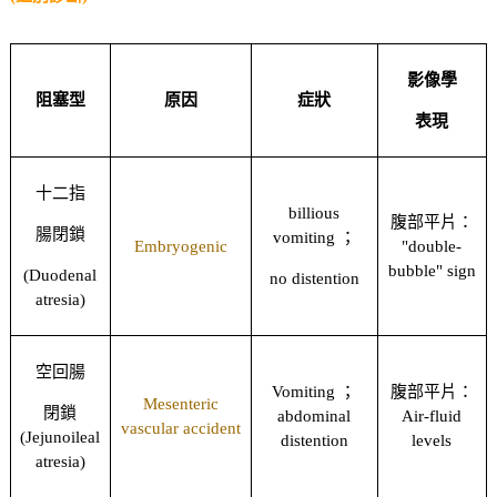
影像學
阻塞型
原因
症狀
表現
十二指
billious
腹部平片：
腸閉鎖
vomiting ；
Embryogenic
"double-
bubble" sign
(Duodenal
no distention
atresia)
空回腸
Vomiting ；
腹部平片：
Mesenteric
閉鎖
abdominal
Air-fluid
vascular accident
(Jejunoileal
distention
levels
atresia)