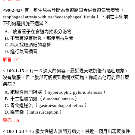
<99-2-42>
有一新生兒被診斷為食道閉鎖合併食道氣管瘘管（
esophageal atresia with tracheoesophageal fistula ），則在手術前
下列何種措施不適當？
放置管子在食道內抽吸分泌物
不管有沒有肺炎，都使用抗生素
病人採取頭低的姿勢
進行氣管插管
解答：C
< 100-1-15 >
有一 6 週大的男嬰，最近幾天吃奶後有嘔吐現象，
沒有腹脹，但上腹部可觸摸到橄欖狀硬塊，你認為他可能是什麼
疾病？
肥厚性幽門阻塞（ hypertrophic pyloric stenosis ）
十二指腸閉鎖（ duodenal atresia ）
胃食道逆流（ gastroesophageal reflux ）
腸套疊（ intussusception ）
解答：A
< 100-1-23 >
45 歲女性過去無開刀病史，最近一個月出現反覆性