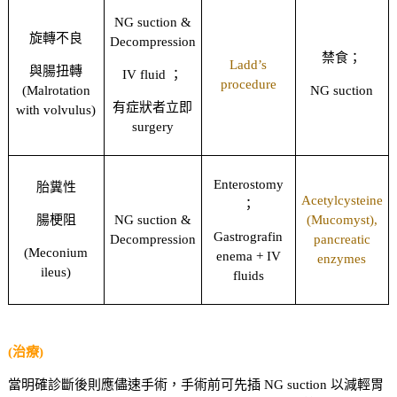
NG suction &
旋轉不良
Decompression
禁食；
Ladd’s
與腸扭轉
IV fluid ；
procedure
(Malrotation
NG suction
有症狀者立即
with volvulus)
surgery
Enterostomy
胎糞性
Acetylcysteine
；
腸梗阻
NG suction &
(Mucomyst),
Gastrografin
Decompression
pancreatic
(Meconium
enema + IV
enzymes
ileus)
fluids
(治療)
當明確診斷後則應儘速手術，手術前可先插 NG suction 以減輕胃