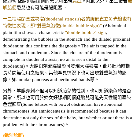
或20% 空腸迴腸閉鎖的患兒可出現
黃疸
。除此之外，出生後若
無
解胎便
患兒也有可能是腸阻塞。
十二指腸閉塞或狹窄(duodenal stenosis)者的腹部直立X 光檢查有
特徵性表現，即“雙重氣泡徵(double bubble sign)”
(Abdominal
plain film shows a characteristic
"double-bubble" sign
,
demonstrating the bubbles in the stomach and the dilated proximal
duodenum; this confirms the diagnosis。The air is trapped in the
stomach and duodenum. Since the closure of the duodenum is
complete in duodenal atresia, no air is seen distal to the
duodenum)。大腸鋇劑灌腸攝影可發現大腸狹窄，此乃胚胎時期
長時間無使用之結果。其他罕見情況下也可出現雙重氣泡的影
像，如annular pancreas and peritoneal bands等。
另外，羊膜穿刺不但可以知道胎兒的性別，也可知道染色體是否
異常，所以也可用於婦女妊娠期間懷疑胎兒可能先天性腸阻塞染
色體篩查(Some fetuses with bowel obstruction have abnormal
chromosomes. An amniocentesis is recommended because it can
determine not only the sex of the baby, but whether or not there is a
problem with the chromosomes)。
(鑑別診斷)