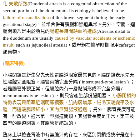
化 失敗所致
(Duodenal atresia is a congenital obstruction of the
second portion of the duodenum. Its etiology is believed to be
failure of recanalization
of this bowel segment during the early
gestational stage)，並常合併有胰臟和膽道異常。另外，空腸、迴
腸閉鎖乃是由於胎兒的
腸道長時間缺血所造成
(Atresias distal to
the duodenum are usually
caused by vascular accidents or ischemic
insult
, such as jejunoileal atresia)，或母親在懷孕時期服用cafergot
類藥物。
(臨床特徵)
小腸閉鎖是新生兒先天性胃腸道阻塞最常見的。腸閉鎖表示先天
性腸腔完全阻塞，腸管兩端完全分隔 ( interrupted-type lesion ) ；
若是腸管外觀正常，但腸腔內有一層黏膜形成不完全分隔 (
membranous-type lesion ) ，則只會產生部份腸阻塞。
小腸閉鎖的
特徵表現是阻塞近端明顯擴張，肌肉層增厚、絨毛頂端變平及水
腫，而遠端腸段細小，其內無胃腸液通過
；另外，腸管長度可能
有一些改變，通常第一型腸道閉鎖，其腸管長度是正常，第三及
四型的腸道閉鎖，其腸管是縮短的。
臨床上以檢查胃液中有無膽汁的存在，來區別閉鎖或狹窄是在十