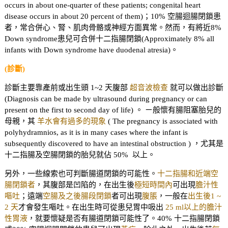
occurs in about one-quarter of these patients; congenital heart
disease occurs in about 20 percent of them)；10% 空腸迴腸閉鎖患
者，常合併心、腎、肌肉骨骼或神經方面異常。然而，有將近8%
Down syndrome患兒可合併十二指腸閉鎖(Approximately 8% all
infants with Down syndrome have duodenal atresia)。
(診斷)
診斷主要靠產前或出生頭 1~2 天腹部
超音波檢查
就可以做出診斷
(Diagnosis can be made by ultrasound during pregnancy or can
present on the first to second day of life) 。 ㄧ般懷有腸阻塞胎兒的
母親，其
羊水會有過多的現象
( The pregnancy is associated with
polyhydramnios, as it is in many cases where the infant is
subsequently discovered to have an intestinal obstruction ) ，尤其是
十二指腸及空腸閉鎖的胎兒就佔 50% 以上。
另外，一些線索也可判斷腸道閉鎖的可能性。
十二指腸和近端空
腸閉鎖者
，其腹部是凹陷的，在出生後
極短時間內
可出現
膽汁性
嘔吐
；遠端
空腸及之後腸段閉鎖
者可出現
腹脹
，一般在
出生後1 ~
2 天
才會發生嘔吐。在出生時可從患兒胃中吸出
25 ml以上的膽汁
性胃液
，就要懷疑是否有腸道閉鎖可能性了。40% 十二指腸閉鎖