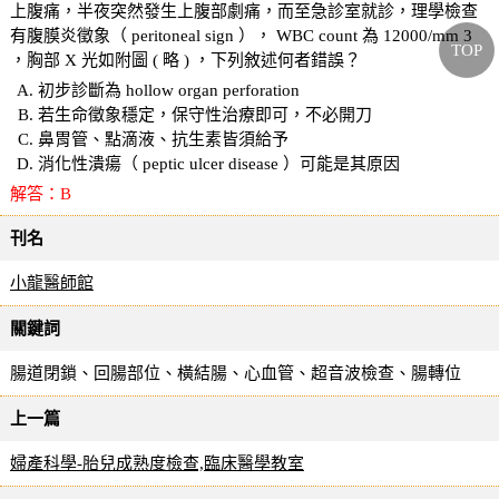
上腹痛，半夜突然發生上腹部劇痛，而至急診室就診，理學檢查
有腹膜炎徵象（ peritoneal sign ）， WBC count 為 12000/mm 3
TOP
，胸部 X 光如附圖 ( 略 ) ，下列敘述何者錯誤？
初步診斷為 hollow organ perforation
若生命徵象穩定，保守性治療即可，不必開刀
鼻胃管、點滴液、抗生素皆須給予
消化性潰瘍（ peptic ulcer disease ）可能是其原因
解答：B
刊名
小龍醫師館
關鍵詞
腸道閉鎖、回腸部位、橫結腸、心血管、超音波檢查、腸轉位
上一篇
婦產科學-胎兒成熟度檢查,臨床醫學教室