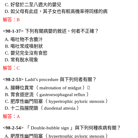
好發於二至八週大的嬰兒
如父母有此症，其子女也有較高機率得同樣的病
解答：B
<98-1-37>
下列有關病嬰的敘述，何者不正確？
嘔吐物不含膽汁
嘔吐常成噴射狀
嬰兒完全沒有食慾
常有脫水現象
解答：C
<98-2-53>
Ladd’s procedure 與下列何者有關？
腸轉位異常（ malrotation of midgut ）
胃食道逆流（ gastroesophageal reflux ）
肥厚性幽門阻塞（ hypertrophic pyloric stenosis ）
十二指腸閉鎖（ duodenal atresia ）
解答：A
<98-2-54>
「 Double-bubble sign 」與下列何種疾病有關？
肥厚性幽門阻塞（ hypertrophic pyloric stenosis ）