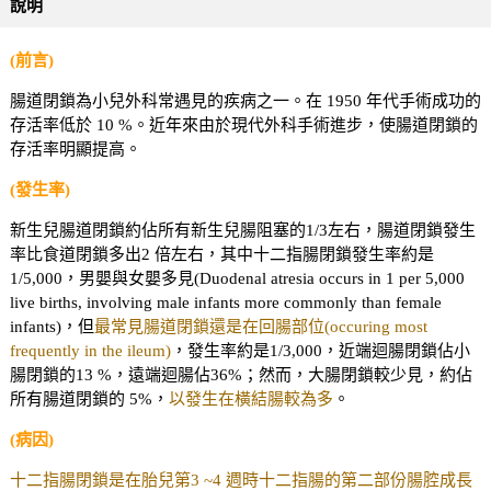
說明
(前言)
腸道閉鎖為小兒外科常遇見的疾病之一。在 1950 年代手術成功的
存活率低於 10 %。近年來由於現代外科手術進步，使腸道閉鎖的
存活率明顯提高。
(發生率)
新生兒腸道閉鎖約佔所有新生兒腸阻塞的1/3左右，腸道閉鎖發生
率比食道閉鎖多出2 倍左右，其中十二指腸閉鎖發生率約是
1/5,000，男嬰與女嬰多見(Duodenal atresia occurs in 1 per 5,000
live births, involving male infants more commonly than female
infants)，但
最常見腸道閉鎖還是在回腸部位(occuring most
frequently in the ileum)
，發生率約是1/3,000，近端迴腸閉鎖佔小
腸閉鎖的13 %，遠端迴腸佔36%；然而，大腸閉鎖較少見，約佔
所有腸道閉鎖的 5%，
以發生在橫結腸較為多
。
(病因)
十二指腸閉鎖是在胎兒第3 ~4 週時十二指腸的第二部份腸腔成長