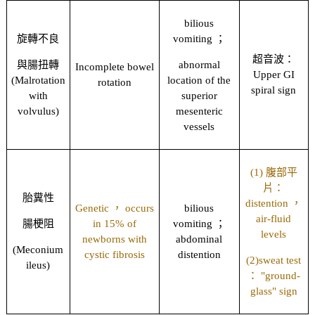
bilious
旋轉不良
vomiting ；
超音波：
與腸扭轉
abnormal
Incomplete bowel
Upper GI
(Malrotation
location of the
rotation
spiral sign
with
superior
volvulus)
mesenteric
vessels
(1) 腹部平
片：
胎糞性
distention ，
Genetic ， occurs
bilious
air-fluid
腸梗阻
in 15% of
vomiting ；
levels
newborns with
abdominal
(Meconium
cystic fibrosis
distention
(2)sweat test
ileus)
： "ground-
glass" sign