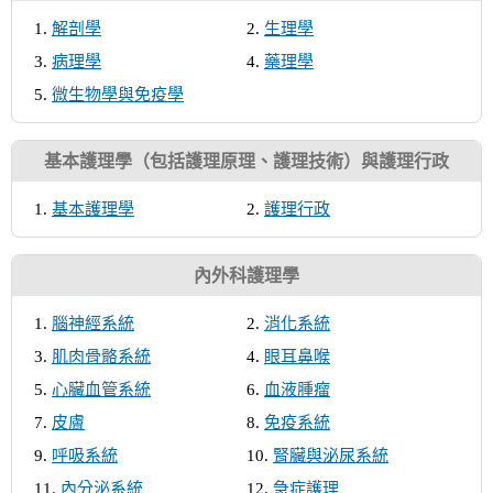
高點微課「解剖生理學100講」女神救援衝刺包！
解剖學
生理學
高點護理專班專屬你的上榜智多星，校園團報優惠中！
病理學
藥理學
護理師完整課程規劃，你的試高點來守護！現正開課中
微生物學與免疫學
～
護理師雲端課程年年更新，買全修送題庫班！
基本護理學（包括護理原理、護理技術）與護理行政
護理師題庫班，考前30天加強，必考重點全吸收！
基本護理學
護理行政
內外科護理學
腦神經系統
消化系統
肌肉骨骼系統
眼耳鼻喉
心臟血管系統
血液腫瘤
皮膚
免疫系統
呼吸系統
腎臟與泌尿系統
內分泌系統
急症護理