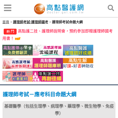
狂賀！112年度第三次護理師【榜眼】林Ｏ妡同學來自高
首頁
護理師考試/護理師國考
護理師考試命題大綱
點！
高點護二技、護理師說明會，預約參加即贈護理師國考
用書！
高點微課「解剖生理學100講」女神救援衝刺包！
高點護理專班專屬你的上榜智多星，校園團報優惠中！
護理師完整課程規劃，你的試高點來守護！現正開課中
～
護理師雲端課程年年更新，買全修送題庫班！
護理師題庫班，考前30天加強，必考重點全吸收！
狂賀！112年度第三次護理師【榜眼】林Ｏ妡同學來自高
護理師考試－應考科目命題大綱
點！
基礎醫學（包括生理學、病理學、藥理學、微生物學、免疫
高點護二技、護理師說明會，預約參加即贈護理師國考
學）
用書！