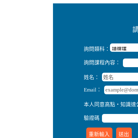
詢問類科：
詢問課程內容：
姓名：
Email：
本人同意高點‧知識達
驗證碼