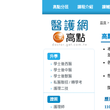
高點分班
課程介紹
課輔
首頁
高
升學
學士後西醫
學士後中醫
學士後獸醫
私醫聯招 / 轉學考
護理二技
歷
證照
11
護理師