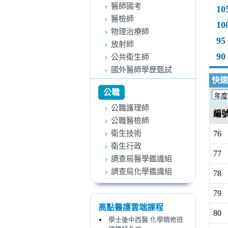
醫師國考
10
醫檢師
10
物理治療師
95
放射師
90
公共衛生師
國外醫師學歷甄試
快速
公職
公職護理師
編
公職醫檢師
衛生技術
76
衛生行政
77
調查局醫學鑑識組
調查局化學鑑識組
78
79
高點醫護雲端課程
80
學士後中西醫 化學精修班