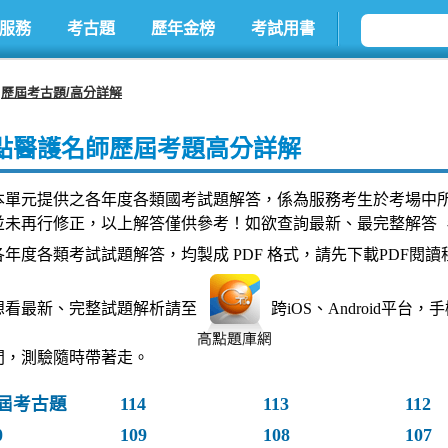
服務
考古題
歷年金榜
考試用書
歷屆考古題/高分詳解
點醫護名師歷屆考題高分詳解
本單元提供之各年度各類國考試題解答，係為服務考生於考場中
並未再行修正，以上解答僅供參考！如欲查詢最新、最完整解答 
各年度各類考試試題解答，均製成 PDF 格式，請先下載PDF閱讀
想看最新、完整試題解析請至
跨iOS、Android平
間，測驗隨時帶著走。
屆考古題
114
113
112
0
109
108
107