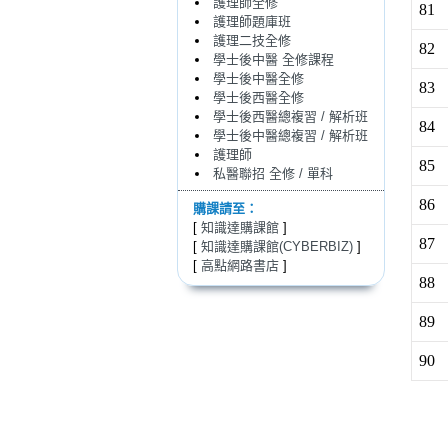
護理師全修
81
護理師題庫班
護理二技全修
82
學士後中醫 全修課程
學士後中醫全修
83
學士後西醫全修
學士後西醫總複習 / 解析班
84
學士後中醫總複習 / 解析班
護理師
85
私醫聯招 全修 / 單科
86
購課請至：
[
知識達購課館
]
87
[
知識達購課館(CYBERBIZ)
]
[
高點網路書店
]
88
89
90