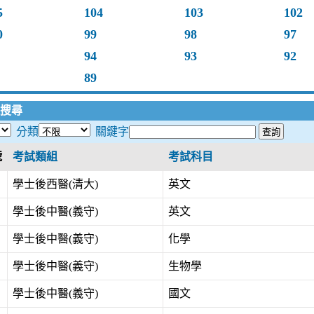
5
104
103
102
0
99
98
97
94
93
92
89
搜尋
分類
關鍵字
號
考試類組
考試科目
學士後西醫(清大)
英文
學士後中醫(義守)
英文
學士後中醫(義守)
化學
學士後中醫(義守)
生物學
學士後中醫(義守)
國文