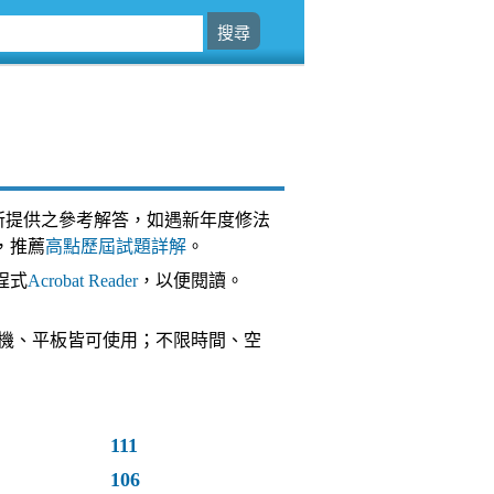
所提供之參考解答，如遇新年度修法
，推薦
高點歷屆試題詳解
。
程式
Acrobat Reader
，以便閱讀。
台，手機、平板皆可使用；不限時間、空
111
106