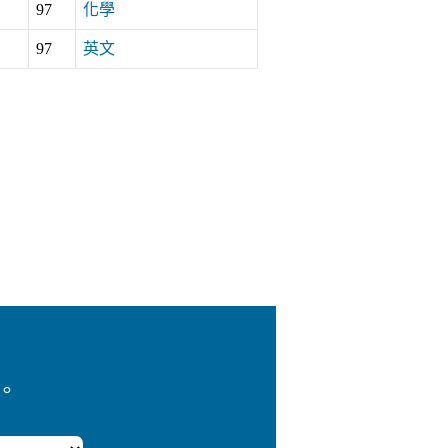
97
化學
97
英文
。