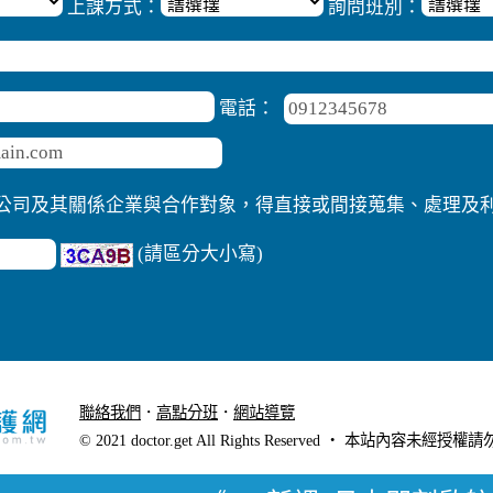
上課方式：
詢問班別：
電話：
公司及其關係企業與合作對象，得直接或間接蒐集、處理及
(請區分大小寫)
聯絡我們
．
高點分班
．
網站導覽
．
行動版醫護網
© 2021 doctor.get All Rights Reserved ‧ 本站內容未