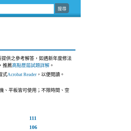
所提供之參考解答，如遇新年度修法
，推薦
高點歷屆試題詳解
。
程式
Acrobat Reader
，以便閱讀。
台，手機、平板皆可使用；不限時間、空
111
106