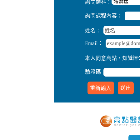
詢問類科：
詢問課程內容：
姓名：
Email：
本人同意高點‧知識達
驗證碼