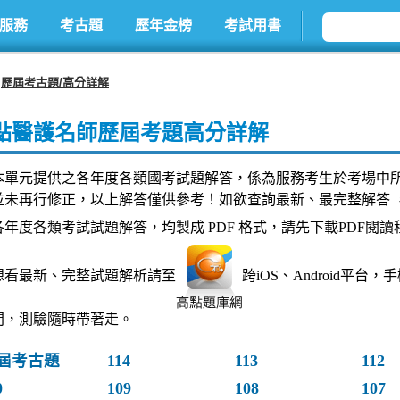
服務
考古題
歷年金榜
考試用書
歷屆考古題/高分詳解
點醫護名師歷屆考題高分詳解
本單元提供之各年度各類國考試題解答，係為服務考生於考場中
並未再行修正，以上解答僅供參考！如欲查詢最新、最完整解答 
各年度各類考試試題解答，均製成 PDF 格式，請先下載PDF閱讀
想看最新、完整試題解析請至
跨iOS、Android平
間，測驗隨時帶著走。
屆考古題
114
113
112
0
109
108
107