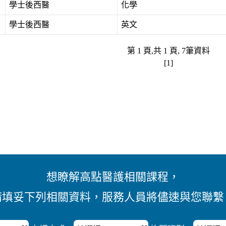
學士後西醫
化學
學士後西醫
英文
第 1 頁,共 1 頁, 7筆資料
[1]
想瞭解高點醫護相關課程，
請填妥下列相關資料，服務人員將儘速與您聯繫