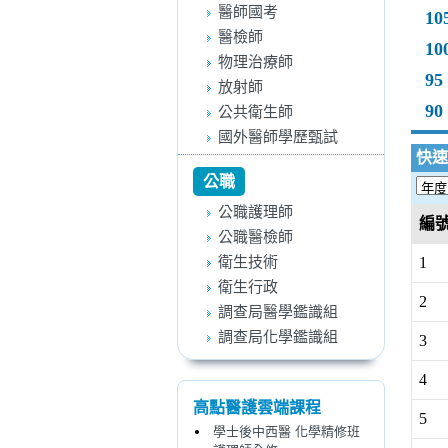
醫師國考
10
醫檢師
10
物理治療師
95
放射師
90
公共衛生師
國外醫師學歷甄試
快速
公職
公職護理師
編
公職醫檢師
衛生技術
1
衛生行政
2
調查局醫學鑑識組
調查局化學鑑識組
3
4
高點醫護雲端課程
5
學士後中西醫 化學精修班