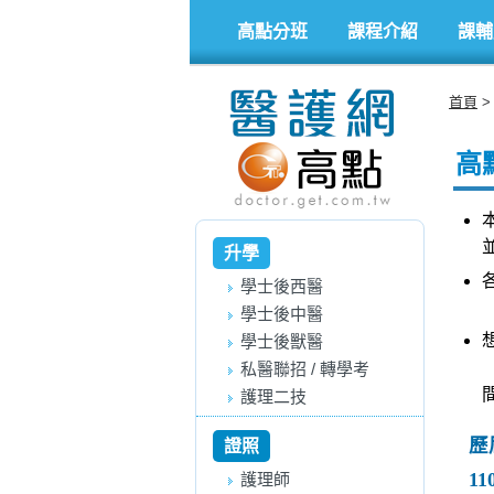
高點分班
課程介紹
課輔
首頁
高
升學
學士後西醫
學士後中醫
學士後獸醫
私醫聯招 / 轉學考
護理二技
歷
證照
11
護理師