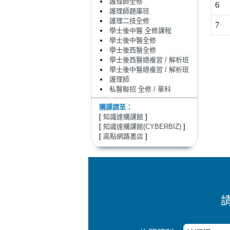
護理師全修
6
護理師題庫班
護理二技全修
7
學士後中醫 全修課程
學士後中醫全修
學士後西醫全修
學士後西醫總複習 / 解析班
學士後中醫總複習 / 解析班
護理師
私醫聯招 全修 / 單科
購課請至：
[
知識達購課館
]
[
知識達購課館(CYBERBIZ)
]
[
高點網路書店
]