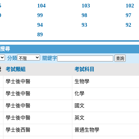
5
104
103
102
0
99
98
97
94
93
92
89
搜尋
分類
關鍵字
號
考試類組
考試科目
學士後中醫
生物學
學士後中醫
化學
學士後中醫
國文
學士後中醫
英文
學士後西醫
普通生物學