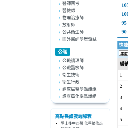
醫師國考
10
醫檢師
10
物理治療師
95
放射師
90
公共衛生師
國外醫師學歷甄試
快速
公職
公職護理師
編
公職醫檢師
衛生技術
1
衛生行政
2
調查局醫學鑑識組
調查局化學鑑識組
3
4
高點醫護雲端課程
5
學士後中西醫 化學精修班