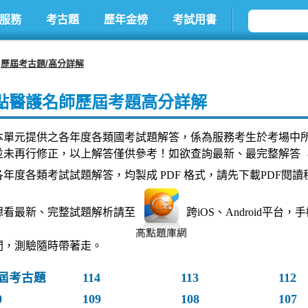
服務
考古題
歷年金榜
考試用書
歷屆考古題/高分詳解
點醫護名師歷屆考題高分詳解
本單元提供之各年度各類國考試題解答，係為服務考生於考場中
並未再行修正，以上解答僅供參考！如欲查詢最新、最完整解答 
各年度各類考試試題解答，均製成 PDF 格式，請先下載PDF閱讀
想看最新、完整試題解析請至
跨iOS、Android平
間，測驗隨時帶著走。
屆考古題
114
113
112
0
109
108
107