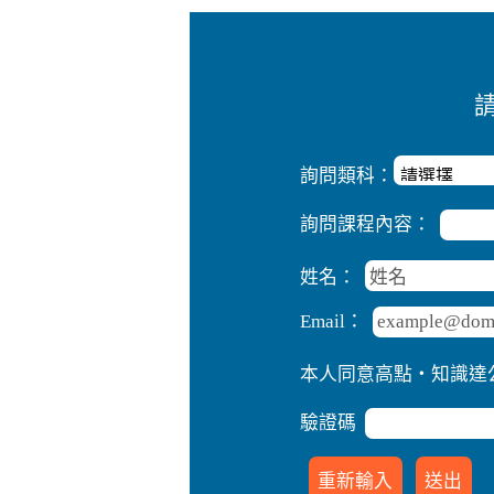
詢問類科：
詢問課程內容：
姓名：
Email：
本人同意高點‧知識達
驗證碼