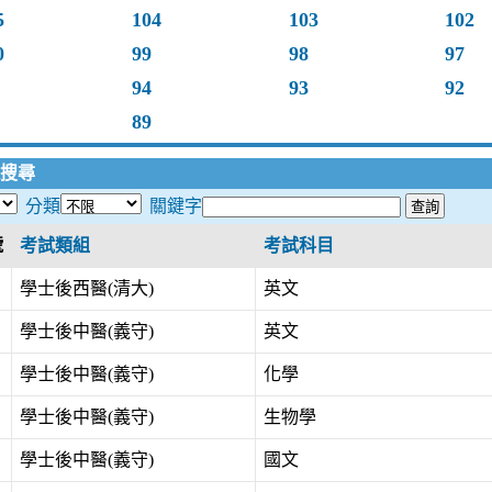
5
104
103
102
0
99
98
97
94
93
92
89
搜尋
分類
關鍵字
號
考試類組
考試科目
學士後西醫(清大)
英文
學士後中醫(義守)
英文
學士後中醫(義守)
化學
學士後中醫(義守)
生物學
學士後中醫(義守)
國文