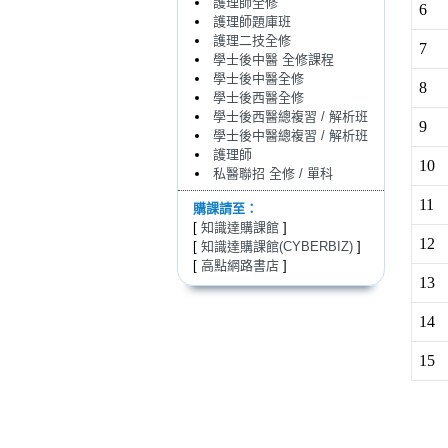
護理師全修
6
護理師題庫班
護理二技全修
7
學士後中醫 全修課程
學士後中醫全修
8
學士後西醫全修
學士後西醫總複習 / 解析班
9
學士後中醫總複習 / 解析班
護理師
10
私醫聯招 全修 / 單科
11
購課請至：
[
知識達購課館
]
12
[
知識達購課館(CYBERBIZ)
]
[
高點網路書店
]
13
14
15