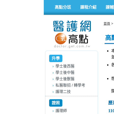
高點分班
課程介紹
課輔
首頁
高
升學
學士後西醫
學士後中醫
學士後獸醫
私醫聯招 / 轉學考
護理二技
歷
證照
11
護理師