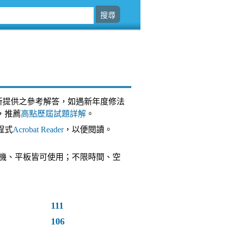
所提供之參考解答，如遇新年度修法
，推薦
高點歷屆試題詳解
。
程式
Acrobat Reader
，以便閱讀。
台，手機、平板皆可使用；不限時間、空
111
106