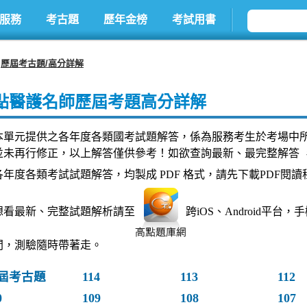
服務
考古題
歷年金榜
考試用書
歷屆考古題/高分詳解
點醫護名師歷屆考題高分詳解
本單元提供之各年度各類國考試題解答，係為服務考生於考場中
並未再行修正，以上解答僅供參考！如欲查詢最新、最完整解答 
各年度各類考試試題解答，均製成 PDF 格式，請先下載PDF閱讀
想看最新、完整試題解析請至
跨iOS、Android平
間，測驗隨時帶著走。
屆考古題
114
113
112
0
109
108
107