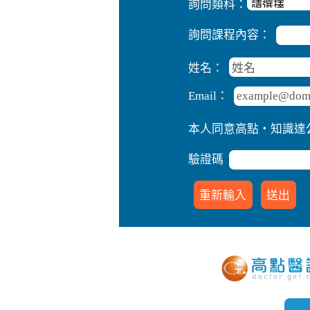
詢問類科：
詢問課程內容：
姓名：
Email：
本人同意高點‧知識達
驗證碼