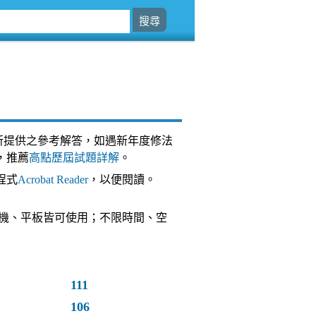
所提供之參考解答，如遇新年度修法
，推薦
高點歷屆試題詳解
。
程式
Acrobat Reader
，以便閱讀。
台，手機、平板皆可使用；不限時間、空
111
106