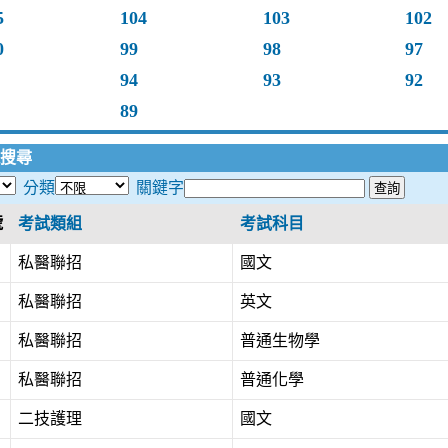
5
104
103
102
0
99
98
97
94
93
92
89
搜尋
分類
關鍵字
號
考試類組
考試科目
私醫聯招
國文
私醫聯招
英文
私醫聯招
普通生物學
私醫聯招
普通化學
二技護理
國文