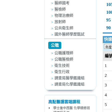
醫師國考
10
醫檢師
10
物理治療師
95
放射師
90
公共衛生師
國外醫師學歷甄試
快速
公職
公職護理師
編
公職醫檢師
衛生技術
1
衛生行政
2
調查局醫學鑑識組
調查局化學鑑識組
3
4
高點醫護雲端課程
5
學士後中西醫 化學精修班