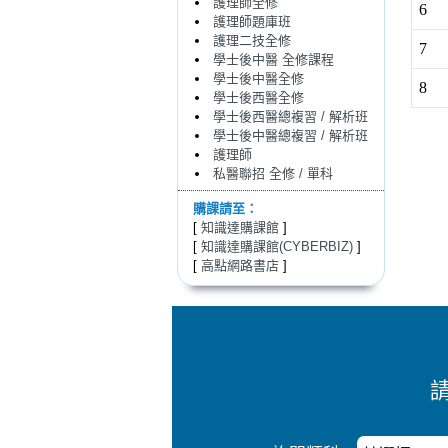
護理師全修
6
護理師題庫班
護理二技全修
7
學士後中醫 全修課程
學士後中醫全修
8
學士後西醫全修
學士後西醫總複習 / 解析班
學士後中醫總複習 / 解析班
護理師
私醫聯招 全修 / 單科
購課請至：
[
知識達購課館
]
[
知識達購課館(CYBERBIZ)
]
[
高點網路書店
]