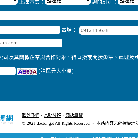
上課方式：
詢問班別：
電話：
公司及其關係企業與合作對象，得直接或間接蒐集、處理及
(請區分大小寫)
聯絡我們
．
高點分班
．
網站導覽
．
行動版醫護網
© 2021 doctor.get All Rights Reserved ‧ 本站內容未