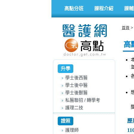
高點分班
課程介紹
課輔
首頁
高
升學
學士後西醫
學士後中醫
學士後獸醫
私醫聯招 / 轉學考
護理二技
歷
證照
11
護理師