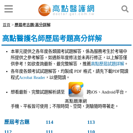
首頁
歷屆考古題/高分詳解
高點醫護名師歷屆考題高分詳解
本單元提供之各年度各類國考試題解答，係為服務考生於考場中
所提供之參考解答，如遇新年度修法並未再行修正，以上解答僅
供參考！如欲查詢最新、最完整解答 ，推薦
高點歷屆試題詳解
。
各年度各類考試試題解答，均製成 PDF 格式，請先下載PDF閱讀
程式
Acrobat Reader
，以便閱讀。
想看最新、完整試題解析請至
跨iOS、Android平台，
手機、平板皆可使用；不限時間、空間，測驗隨時帶著走。
歷屆考古題
114
113
112
111
110