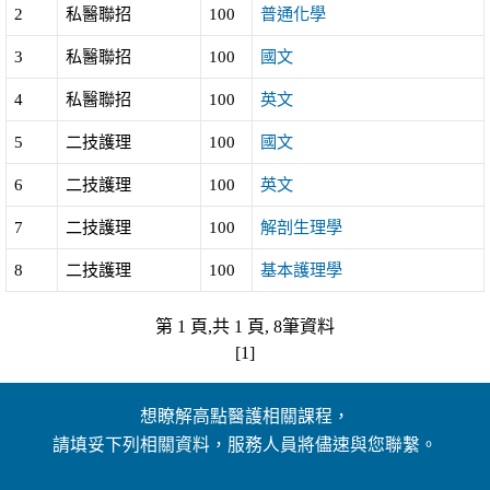
2
私醫聯招
100
普通化學
3
私醫聯招
100
國文
4
私醫聯招
100
英文
5
二技護理
100
國文
6
二技護理
100
英文
7
二技護理
100
解剖生理學
8
二技護理
100
基本護理學
第 1 頁,共 1 頁, 8筆資料
[1]
想瞭解高點醫護相關課程，
請填妥下列相關資料，服務人員將儘速與您聯繫。