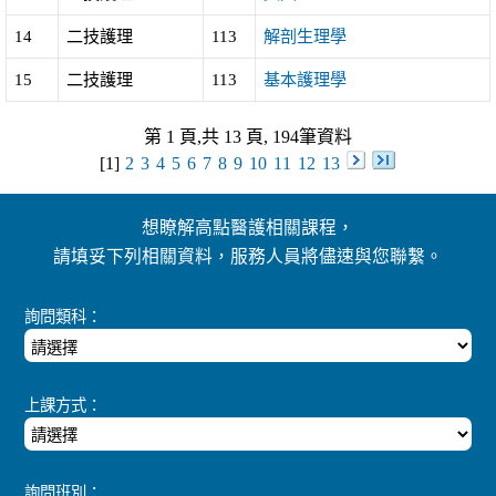
14
二技護理
113
解剖生理學
15
二技護理
113
基本護理學
第 1 頁,共 13 頁, 194筆資料
[1]
2
3
4
5
6
7
8
9
10
11
12
13
想瞭解高點醫護相關課程，
請填妥下列相關資料，服務人員將儘速與您聯繫。
詢問類科：
上課方式：
詢問班別：