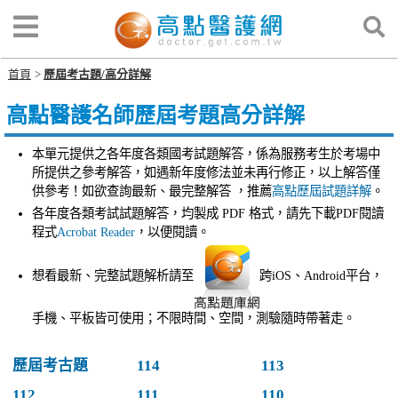
首頁
歷屆考古題/高分詳解
高點醫護名師歷屆考題高分詳解
本單元提供之各年度各類國考試題解答，係為服務考生於考場中
所提供之參考解答，如遇新年度修法並未再行修正，以上解答僅
供參考！如欲查詢最新、最完整解答 ，推薦
高點歷屆試題詳解
。
各年度各類考試試題解答，均製成 PDF 格式，請先下載PDF閱讀
程式
Acrobat Reader
，以便閱讀。
想看最新、完整試題解析請至
跨iOS、Android平台，
手機、平板皆可使用；不限時間、空間，測驗隨時帶著走。
歷屆考古題
114
113
112
111
110