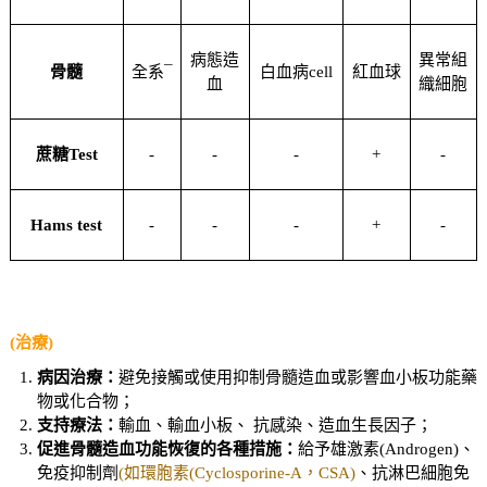
病態造
異常組
骨髓
全系¯
白血病cell
紅血球­
血
織細胞
蔗糖Test
-
-
-
+
-
Hams test
-
-
-
+
-
(治療)
病因治療：
避免接觸或使用抑制骨髓造血或影響血小板功能藥
物或化合物；
支持療法：
輸血、輸血小板、 抗感染、造血生長因子；
促進骨髓造血功能恢復的各種措施：
給予雄激素(Androgen)、
免疫抑制劑
(如環胞素(Cyclosporine-A，CSA)
、抗淋巴細胞免