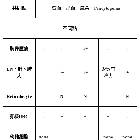
共同點
貧血、出血、感染、Pancytopenia
不同點
胸骨壓痛
-
-
-/+
-
-
LN、肝、脾
少數有
-
-/+
-/+
+
大
脾大
Reticulocyte
¯
N
N
↑
N
有核RBC
-
±
±
±
-
幼稚細胞
none
±
+
none
none