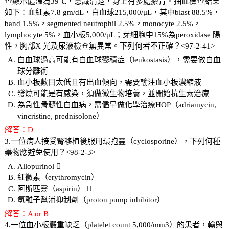
查顯示體溫為39℃，意識清楚，身上有多處瘀青。抽血檢查結果
如下：血紅素7.8 gm/dL，白血球215,000/μL，其中blast 88.5%，
band 1.5%，segmented neutrophil 2.5%，monocyte 2.5%，
lymphocyte 5%，血小板5,000/μL；芽細胞中15%為peroxidase 陽
性，胸部X 光及尿液檢查無異常。下列何者不正確？<97-2-41>
白血球過高可能有白血球鬱積症（leukostasis），需要做白血
球分離術
血小板數目太低且有出血傾向，需要輸注血小板濃縮液
發燒可能是有感染，須做微生物培養，並開始抗生素治療
為急性骨髓性白血病，需儘早做化學治療HOP（adriamycin,
vincristine, prednisolone）
解答：D
3.一位病人接受腎移植後服用環孢靈（cyclosporine），下列何種
藥物應避免使用？<98-2-3>
Allopurinol 
紅黴素（erythromycin）
阿斯匹靈（aspirin） 
氫離子幫浦抑制劑（proton pump inhibitor）
解答：A or B
4.一位血小板嚴重缺乏（platelet count 5,000/mm3）的患者，輸與