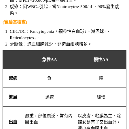
血；當PLT<20,000/μL易內臟出血。
感染：因WBC↓引起，當Neutrocytes<500/μL，90%發生感
染。
(實驗室檢查)
CBC/DC：Pancytopenia，顆粒性白血球↓、淋巴球↑、
Reticulocytes↓。
骨髓像：造血細胞減少，非造血細胞增多。
急性AA
慢性AA
起病
急
慢
進展
迅速
緩慢
嚴重，部位廣泛，常有內
以皮膚、粘膜為主，除
出血
臟出血
婦女易有子宮出血外，
很少有內臟出血