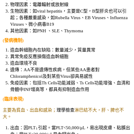
物理因素：電離輻射或放射線
生物因素：如viral hepatitis，主要是C型，B型肝炎也可以引
起；各種嚴重感染，如Rubella Virus、EB Viruses、Influenza
Viruses、微小病毒B19
其他因素：如PNH 、SLE、Thymoma
(發病機制)
造血幹細胞內在缺陷：數量減少，質量異常
異常免疫反應損傷造血幹細胞
造血環境不良
遺傳：AA不是遺傳性疾病，但某些AA患者對
Chloramphenicol及對某些Virus卻具易感性
免疫因素：包括Th Cells功能減弱、Ts Cells功能增強、血清和
骨髓中INF增高等，都具有抑制造血作用
(臨床表現)
主要為貧血、出血和感染；
理學檢查
淋巴結不大，肝、脾也不
大。
出血：因PLT↓引起。當PLT<50,000/μL，易出現皮膚、粘膜出