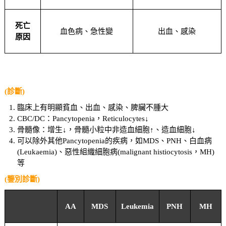
死亡
血色病、急性變
出血、感染
原因
(診斷)
臨床上有明顯貧血、出血、感染、脾臟不腫大
CBC/DC：Pancytopenia，Reticulocytes↓
骨髓像：增生↓，骨髓小粒中非造血細胞↑、造血細胞↓
可以除外其他Pancytopenia的疾病，如MDS、PNH、白血病
(Leukaemia)、惡性組織細胞病(malignant histiocytosis，MH)
等
(鑒別診斷)
AA
MDS
Leukemia
PNH
MH