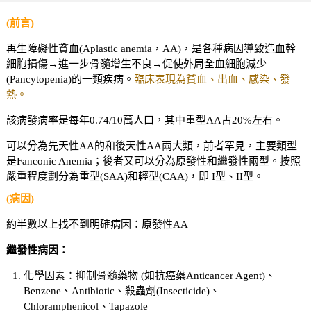
(前言)
再生障礙性貧血(Aplastic anemia，AA)，是各種病因導致造血幹
細胞損傷→進一步骨髓增生不良→促使外周全血細胞減少
(Pancytopenia)的一類疾病。
臨床表現為貧血、出血、感染、發
熱。
該病發病率是每年0.74/10萬人口，其中重型AA占20%左右。
可以分為先天性AA的和後天性AA兩大類，前者罕見，主要類型
是Fanconic Anemia；後者又可以分為原發性和繼發性兩型。按照
嚴重程度劃分為重型(SAA)和輕型(CAA)，即 I型、II型。
(病因)
約半數以上找不到明確病因：原發性AA
繼發性病因：
化學因素：抑制骨髓藥物 (如抗癌藥Anticancer Agent)、
Benzene、Antibiotic、殺蟲劑(Insecticide)、
Chloramphenicol、Tapazole