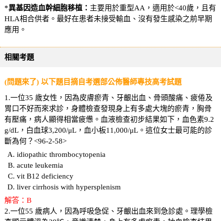
*
異基因造血幹細胞移植
：
主要用於重型AA，適用於<40歲，且有
HLA相合供者。最好在患者未接受輸血、沒有發生感染之前早期
應用。
相關考題
(問題來了) 以下題目摘自考選部公佈醫師專技高考試題
1.一位35 歲女性，因為皮膚瘀青、牙齦出血、骨頭酸痛、疲倦及
胃口不好而來求診，身體檢查發現身上有多處大塊的瘀青，胸骨
有壓痛，病人顯得相當疲憊。血液檢查初步結果如下，血色素9.2
g/dL，白血球3,200/μL，血小板11,000/μL。這位女士最可能的診
斷為何？<96-2-58>
idiopathic thrombocytopenia
acute leukemia
vit B12 deficiency
liver cirrhosis with hypersplenism
解答：B
2.一位55 歲病人，因為呼吸急促、牙齦出血來到急診處。理學檢