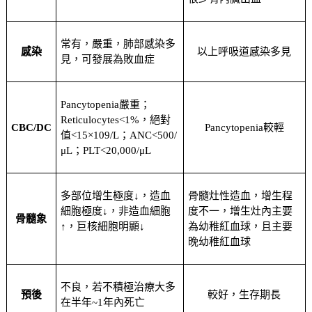
常有，嚴重，肺部感染多
感染
以上呼吸道感染多見
見，可發展為敗血症
Pancytopenia嚴重；
Reticulocytes<1%，絕對
CBC/DC
Pancytopenia較輕
值<15×109/L；ANC<500/
μL；PLT<20,000/μL
多部位增生極度↓，造血
骨髓灶性造血，增生程
細胞極度↓，非造血細胞
度不一，增生灶內主要
骨髓象
↑，巨核細胞明顯↓
為幼稚紅血球，且主要
晚幼稚紅血球
不良，若不積極治療大多
預後
較好，生存期長
在半年~1年內死亡