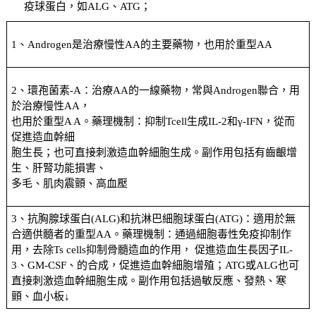
疫球蛋白，如ALG、ATG；
1、Androgen是治療慢性AA的主要藥物，也用於重型AA
2、環孢菌素-A：治療AA的一線藥物，常與Androgen聯合，用
於治療慢性AA，
也用於重型A A。藥理機制：抑制Tcell生成IL-2和γ-IFN，從而
促進造血幹細
胞生長；也可直接刺激造血幹細胞生成。副作用包括有齒齦增
生、肝腎功能損害、
多毛、肌肉震顫、高血壓
3、抗胸腺球蛋白(ALG)和抗淋巴細胞球蛋白(ATG)：適用於無
合適供髓者的重型AA。藥理機制：通過細胞毒性免疫抑制作
用，去除Ts cells抑制骨髓造血的作用， 促進造血生長因子IL-
3、GM-CSF、的合成，促進造血幹細胞增殖；ATG或ALG也可
直接刺激造血幹細胞生成。副作用包括過敏反應、發熱、寒
顫、血小板↓