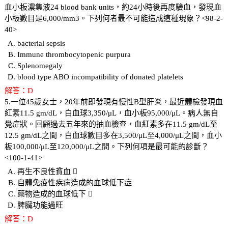
血小板濃集液24 blood bank units，約24小時後再度驗血，發現血
小板數目是6,000/mm3。下列何者最不可能造成這種現象？<98-2-
40>
bacterial sepsis
Immune thrombocytopenic purpura
Splenomegaly
blood type ABO incompatibility of donated platelets
解答：D
5.一位45歲女士，20年前即發現有慢性B型肝炎，最近體檢發現血
紅素11.5 gm/dL，白血球3,350/μL，血小板95,000/μL。病人無自
覺症狀。回顧過去五年來的抽血檢查，血紅素多在11.5 gm/dL至
12.5 gm/dL之間，白血球數目多在3,500/μL至4,000/μL之間，血小
板100,000/μL至120,000/μL之間。下列何項是最可能的診斷？
<100-1-41>
再生不良性貧血 
自體免疫性疾病造成的血球低下症
藥物造成的血球低下 
脾臟功能過旺
解答：D