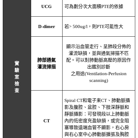
UCG
可為劃分次大面積PTE的依據
D-dimer
若> 500ug/l，則PTE可能性大
顯示沿血管走行、呈肺段分佈的
灌流缺損，並與通氣掃描不匹
肺部通氣
配。可以對肺動脈高壓的原因作
實
灌流掃描
出鑑別診斷
驗
之用途(Ventilation-Perfusion
室
scanning)
檢
查
Spiral CT和電子束CT、肺動脈攝
影及腹腔、盆腔、下肢深靜脈和
靜脈攝影：可發現段以上肺動脈
CT
內的低密度充盈缺損，或完全阻
塞導致遠端血管不顯影，右心房
與右心室中心肺動脈擴張及胸腔