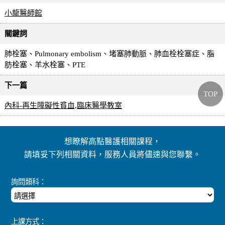
小龍醫師館
關鍵詞
肺栓塞、Pulmonary embolism、堵塞肺動脈、肺血栓栓塞症、脂
肪栓塞、羊水栓塞、PTE
下一篇
TOP
內科-再生障礙性貧血,臨床醫學教室
想瞭解高點醫護相關課程，
請填妥下列相關資料，服務人員將儘速與您聯繫。
詢問類科：
上課方式：