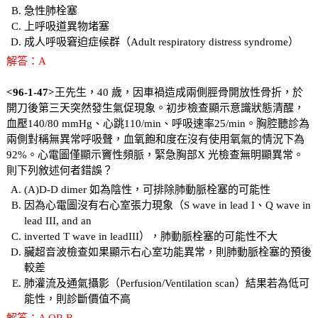
急性肺栓塞
上呼吸道異物堵塞
成人呼吸窘迫症候群（Adult respiratory distress syndrome）
解答：A
<96-1-47>
王先生，40 歲，因車禍造成兩側脛骨開放性骨折，於
開刀後第三天突然發生氣促現象。初步檢查顯示意識狀態清醒，
血壓140/80 mmHg、心跳110/min、呼吸速率25/min。胸腔聽診為
兩側對稱無異常呼吸聲，血氧飽和度在沒有使用氧氣的情況下為
92%。心電圖僅顯示竇性頻脈，緊急胸部X 光檢查無明顯異常。
則下列敘述何者錯誤？
(A)D-D dimer 如為陰性，可排除肺動脈栓塞的可能性
因為心電圖沒有右心室張力現象（S wave in lead I、Q wave in
lead III, and an
inverted T wave in leadIII），肺動脈栓塞的可能性不大
臟超音波檢查如果顯示右心室功能異常，則肺動脈栓塞的預後
較差
肺灌流及通氣攝影（Perfusion/Ventilation scan）結果若為低可
能性，則診斷價值不高
解答：A OR B