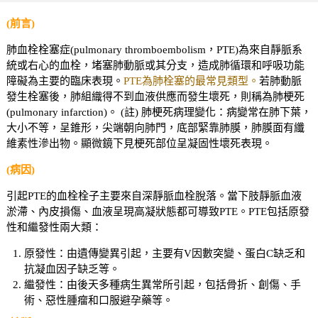
(前言)
肺血栓栓塞症(pulmonary thromboembolism，PTE)為來自靜脈系
統或右心的血栓，堵塞肺動脈或其分支，造成肺循環和呼吸功能
障礙為主要的臨床表現。
PTE為肺栓塞的最常見類型。
若肺動脈
發生栓塞後，肺組織得不到血液供應而發生壞死，則稱為肺梗死
(pulmonary infarction)。 (註) 肺梗死病理變化：病變常在肺下葉，
大小不等，呈錐形，尖端朝向肺門，底部緊靠肺膜，肺膜面有纖
維素性滲出物。顯微鏡下見梗死部位呈凝固性壞死表現。
(病因)
引起PTE的血栓栓子主要來自深靜脈血栓脫落。當下肢靜脈血液
淤滯、內皮損傷、血液呈現高凝狀態都可導致PTE。PTE包括原發
性和繼發性兩大類：
原發性：由遺傳變異引起，主要有V因數突變、蛋白C缺乏和
抗凝血因子缺乏等。
繼發性：由後天多種病生異常所引起，包括骨折、創傷、手
術、惡性腫瘤和口服避孕藥等。