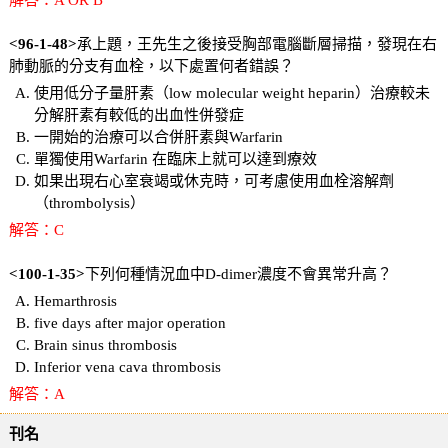
<96-1-48>
承上題，王先生之後接受胸部電腦斷層掃描，發現在右
肺動脈的分支有血栓，以下處置何者錯誤？
使用低分子量肝素（low molecular weight heparin）治療較未
分解肝素有較低的出血性併發症
一開始的治療可以合併肝素與Warfarin
單獨使用Warfarin 在臨床上就可以達到療效
如果出現右心室衰竭或休克時，可考慮使用血栓溶解劑
（thrombolysis）
解答：C
<100-1-35>
下列何種情況血中D-dimer濃度不會異常升高？
Hemarthrosis
five days after major operation
Brain sinus thrombosis
Inferior vena cava thrombosis
解答：A
刊名