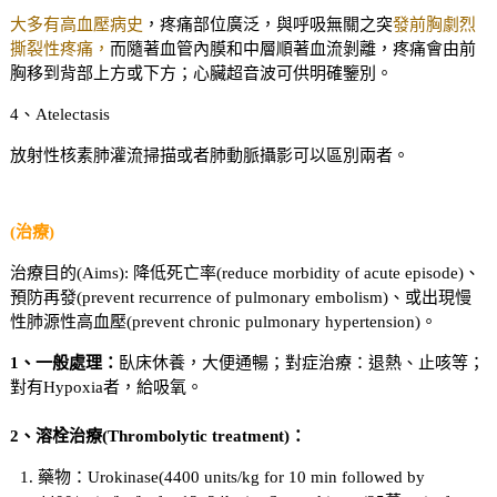
大多有高血壓病史
，疼痛部位廣泛，與呼吸無關之突
發前胸劇烈
撕裂性疼痛，
而隨著血管內膜和中層順著血流剝離，疼痛會由前
胸移到背部上方或下方；心臟超音波可供明確鑒別。
4、Atelectasis
放射性核素肺灌流掃描或者肺動脈攝影可以區別兩者。
(治療)
治療目的(Aims): 降低死亡率(reduce morbidity of acute episode)、
預防再發(prevent recurrence of pulmonary embolism)、或出現慢
性肺源性高血壓(prevent chronic pulmonary hypertension)。
1
、一般處理：
臥床休養，大便通暢；對症治療：退熱、止咳等；
對有Hypoxia者，給吸氧。
2
、溶栓治療(Thrombolytic treatment)：
藥物：Urokinase(4400 units/kg for 10 min followed by