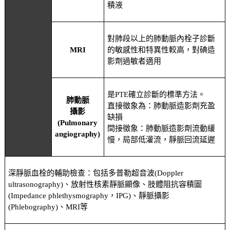
積液
對肺段以上的肺動脈內栓子診斷
MRI
的敏感性和特異性較高，對碘造
影劑過敏者適用
是PTE確立診斷的標準方法。
肺動脈
直接徵象為：肺動脈造影劑充盈
攝影
缺損
(Pulmonary
間接徵象：肺動脈造影劑流動緩
angiography)
慢，局部低灌流，靜脈回流延遲
深靜脈血栓的輔助檢查：包括多普勒超音波(Doppler
ultrasonography)、放射性核素靜脈顯像、肢體阻抗容積圖
(Impedance phlethysmography，IPG)、靜脈攝影
(Phlebography)、MRI等