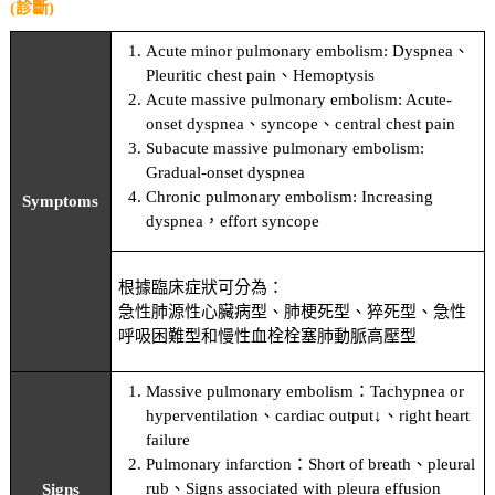
(診斷)
Acute minor pulmonary embolism: Dyspnea、
Pleuritic chest pain、Hemoptysis
Acute massive pulmonary embolism: Acute-
onset dyspnea、syncope、central chest pain
Subacute massive pulmonary embolism:
Gradual-onset dyspnea
Chronic pulmonary embolism: Increasing
Symptoms
dyspnea，effort syncope
根據臨床症狀可分為：
急性肺源性心臟病型、肺梗死型、猝死型、急性
呼吸困難型和慢性血栓栓塞肺動脈高壓型
Massive pulmonary embolism：Tachypnea or
hyperventilation、cardiac output↓、right heart
failure
Pulmonary infarction：Short of breath、pleural
rub、Signs associated with pleura effusion
Signs