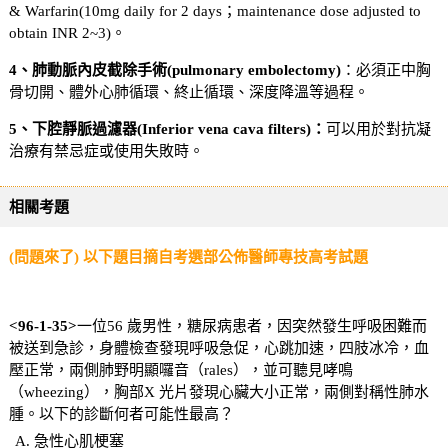
& Warfarin(10mg daily for 2 days；maintenance dose adjusted to
obtain INR 2~3)。
4
、肺動脈內皮截除手術(pulmonary embolectomy)
：必須正中胸
骨切開、體外心肺循環、終止循環、深度降溫等過程。
5、下腔靜脈過濾器(Inferior vena cava filters)：
可以用於對抗凝
治療有禁忌症或使用失敗時。
相關考題
(問題來了) 以下題目摘自考選部公佈醫師專技高考試題
<96-1-
35
>
一位56 歲男性，糖尿病患者，因突然發生呼吸困難而
被送到急診，身體檢查發現呼吸急促，心跳加速，四肢冰冷，血
壓正常，兩側肺野明顯囉音（rales），並可聽見哮鳴
（wheezing），胸部X 光片發現心臟大小正常，兩側對稱性肺水
腫。以下的診斷何者可能性最高？
急性心肌梗塞