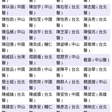
醫 )
醫 )
醫 )
醫 )
陳以涵 ( 中國
陳加宇 ( 中山
陳右荏 ( 台北
陳志龍 ( 台北
醫 )
醫 )
醫 )
醫 )
陳怡劭 ( 中山
陳怡萱 ( 中國
陳怡燕 ( 台北
陳泳秀 ( 台北
醫 )
醫 )
醫 )
醫 )
陳泓維 ( 中山
陳治宇 ( 台北
陳芝潔 ( 台北
陳俊兆 ( 台北
醫 )
醫 )
醫 )
醫 )
陳冠儒 ( 中國
陳奕成 ( 輔仁
陳姿樺 ( 中山
蕭敬樺 ( 台北
醫 )
醫 )
醫 )
醫 )
賴威廷 ( 台灣
禤碧儀 ( 台北
禤慧芳 ( 中山
戴豪 ( 中山醫 )
醫 )
醫 )
醫 )
薛敦品 ( 中國
謝政霖 ( 中山
謝陳平 ( 台北
鍾治華 ( 台北
醫 )
醫 )
醫 )
醫 )
簡士超 ( 台北
簡思齊 ( 中國
魏群人 ( 台北
魏道揚 ( 中山
醫 )
醫 )
醫 )
醫 )
陳威綸 ( 台北
陳威儂 ( 台北
陳宣怡 ( 中國
陳建宏 ( 高雄
醫 )
醫 )
醫 )
醫 )
陳建宏 ( 中山
陳彥安 ( 輔仁
陳彥志 ( 台北
陳映庄 ( 台北