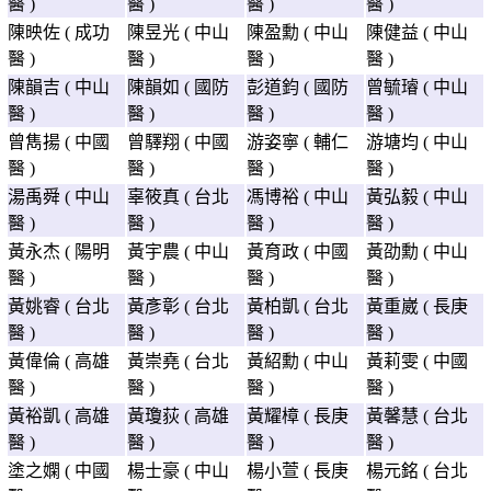
醫 )
醫 )
醫 )
醫 )
陳映佐 ( 成功
陳昱光 ( 中山
陳盈勳 ( 中山
陳健益 ( 中山
醫 )
醫 )
醫 )
醫 )
陳韻吉 ( 中山
陳韻如 ( 國防
彭道鈞 ( 國防
曾毓璿 ( 中山
醫 )
醫 )
醫 )
醫 )
曾雋揚 ( 中國
曾驛翔 ( 中國
游姿寧 ( 輔仁
游塘均 ( 中山
醫 )
醫 )
醫 )
醫 )
湯禹舜 ( 中山
辜筱真 ( 台北
馮博裕 ( 中山
黃弘毅 ( 中山
醫 )
醫 )
醫 )
醫 )
黃永杰 ( 陽明
黃宇農 ( 中山
黃育政 ( 中國
黃劭勳 ( 中山
醫 )
醫 )
醫 )
醫 )
黃姚睿 ( 台北
黃彥彰 ( 台北
黃柏凱 ( 台北
黃重崴 ( 長庚
醫 )
醫 )
醫 )
醫 )
黃偉倫 ( 高雄
黃崇堯 ( 台北
黃紹勳 ( 中山
黃莉雯 ( 中國
醫 )
醫 )
醫 )
醫 )
黃裕凱 ( 高雄
黃瓊荻 ( 高雄
黃耀樟 ( 長庚
黃馨慧 ( 台北
醫 )
醫 )
醫 )
醫 )
塗之嫻 ( 中國
楊士豪 ( 中山
楊小萱 ( 長庚
楊元銘 ( 台北