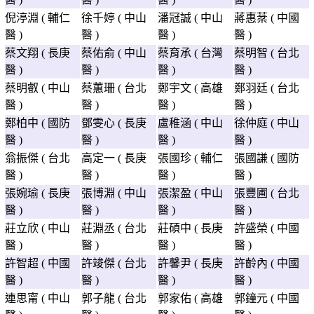
倪渟淵 ( 輔仁
徐千婷 ( 中山
潘冠誠 ( 中山
蔣惠棻 ( 中國
醫 )
醫 )
醫 )
醫 )
蔡文翔 ( 長庚
蔡佑俞 ( 中山
蔡育承 ( 台灣
蔡明智 ( 台北
醫 )
醫 )
醫 )
醫 )
蔡明叡 ( 中山
蔡蕙珊 ( 台北
鄭宇文 ( 高雄
鄭羽廷 ( 台北
醫 )
醫 )
醫 )
醫 )
鄭柏中 ( 國防
鄧雯心 ( 長庚
盧稚涵 ( 中山
徐仲庭 ( 中山
醫 )
醫 )
醫 )
醫 )
翁振傑 ( 台北
高定一 ( 長庚
張國珍 ( 輔仁
張國謙 ( 國防
醫 )
醫 )
醫 )
醫 )
張婉瑜 ( 長庚
張博淵 ( 中山
張潔盈 ( 中山
張豐圃 ( 台北
醫 )
醫 )
醫 )
醫 )
莊立欣 ( 中山
莊淵丞 ( 台北
莊碩中 ( 長庚
許盛榮 ( 中國
醫 )
醫 )
醫 )
醫 )
許智超 ( 中國
許竣傑 ( 台北
許馨尹 ( 長庚
許齡內 ( 中國
醫 )
醫 )
醫 )
醫 )
連思甯 ( 中山
郭子龍 ( 台北
郭家佑 ( 高雄
郭鐘元 ( 中國