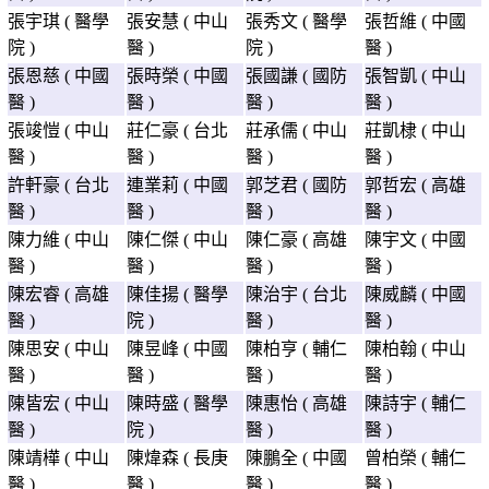
張宇琪 ( 醫學
張安慧 ( 中山
張秀文 ( 醫學
張哲維 ( 中國
院 )
醫 )
院 )
醫 )
張恩慈 ( 中國
張時榮 ( 中國
張國謙 ( 國防
張智凱 ( 中山
醫 )
醫 )
醫 )
醫 )
張竣愷 ( 中山
莊仁豪 ( 台北
莊承儒 ( 中山
莊凱棣 ( 中山
醫 )
醫 )
醫 )
醫 )
許軒豪 ( 台北
連業莉 ( 中國
郭芝君 ( 國防
郭哲宏 ( 高雄
醫 )
醫 )
醫 )
醫 )
陳力維 ( 中山
陳仁傑 ( 中山
陳仁豪 ( 高雄
陳宇文 ( 中國
醫 )
醫 )
醫 )
醫 )
陳宏睿 ( 高雄
陳佳揚 ( 醫學
陳治宇 ( 台北
陳威麟 ( 中國
醫 )
院 )
醫 )
醫 )
陳思安 ( 中山
陳昱峰 ( 中國
陳柏亨 ( 輔仁
陳柏翰 ( 中山
醫 )
醫 )
醫 )
醫 )
陳皆宏 ( 中山
陳時盛 ( 醫學
陳惠怡 ( 高雄
陳詩宇 ( 輔仁
醫 )
院 )
醫 )
醫 )
陳靖樺 ( 中山
陳煒森 ( 長庚
陳鵬全 ( 中國
曾柏榮 ( 輔仁
醫 )
醫 )
醫 )
醫 )