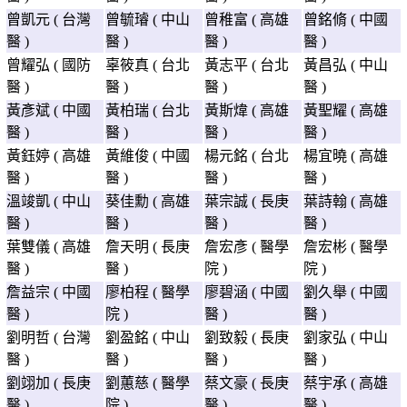
曾凱元 ( 台灣
曾毓璿 ( 中山
曾稚富 ( 高雄
曾銘脩 ( 中國
醫 )
醫 )
醫 )
醫 )
曾耀弘 ( 國防
辜筱真 ( 台北
黃志平 ( 台北
黃昌弘 ( 中山
醫 )
醫 )
醫 )
醫 )
黃彥斌 ( 中國
黃柏瑞 ( 台北
黃斯煒 ( 高雄
黃聖耀 ( 高雄
醫 )
醫 )
醫 )
醫 )
黃鈺婷 ( 高雄
黃維俊 ( 中國
楊元銘 ( 台北
楊宜曉 ( 高雄
醫 )
醫 )
醫 )
醫 )
溫竣凱 ( 中山
葵佳勳 ( 高雄
葉宗誠 ( 長庚
葉詩翰 ( 高雄
醫 )
醫 )
醫 )
醫 )
葉雙儀 ( 高雄
詹天明 ( 長庚
詹宏彥 ( 醫學
詹宏彬 ( 醫學
醫 )
醫 )
院 )
院 )
詹益宗 ( 中國
廖柏程 ( 醫學
廖碧涵 ( 中國
劉久舉 ( 中國
醫 )
院 )
醫 )
醫 )
劉明哲 ( 台灣
劉盈銘 ( 中山
劉致毅 ( 長庚
劉家弘 ( 中山
醫 )
醫 )
醫 )
醫 )
劉翊加 ( 長庚
劉蕙慈 ( 醫學
蔡文豪 ( 長庚
蔡宇承 ( 高雄
醫 )
院 )
醫 )
醫 )