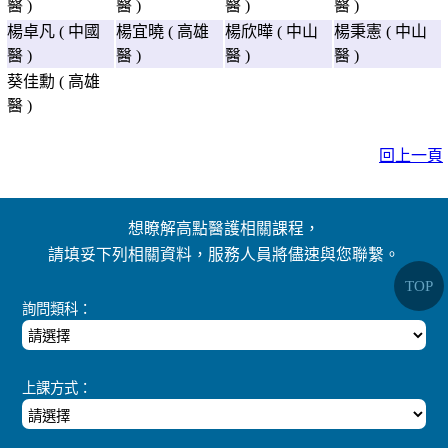
醫 )
醫 )
醫 )
醫 )
楊卓凡 ( 中國
楊宜曉 ( 高雄
楊欣曄 ( 中山
楊秉憲 ( 中山
醫 )
醫 )
醫 )
醫 )
葵佳勳 ( 高雄
醫 )
回上一頁
想瞭解高點醫護相關課程，
請填妥下列相關資料，服務人員將儘速與您聯繫。
TOP
詢問類科：
上課方式：