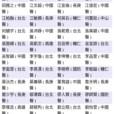
田雅之 ( 中國
江文超 ( 中國
江宜倫 ( 長庚
江俊宏 ( 中國
醫 )
醫 )
醫 )
醫 )
江柏融 ( 台北
江敏嫻 ( 長庚
何英右 ( 輔仁
何蕙如 ( 中山
醫 )
醫 )
醫 )
醫 )
何鎮宇 ( 台北
吳沛錚 ( 中國
吳妮霓 ( 台北
吳美穎 ( 中國
醫 )
醫 )
醫 )
醫 )
吳致緯 ( 台北
吳凱文 ( 高雄
呂岳修 ( 輔仁
巫宜諦 ( 台北
醫 )
醫 )
醫 )
醫 )
巫智穎 ( 中國
李宇璇 ( 台北
李坤豫 ( 台北
李品萱 ( 中國
醫 )
醫 )
醫 )
醫 )
李盈萱 ( 台北
李高漢 ( 台北
李榕修 ( 國防
李銘鎰 ( 輔仁
醫 )
醫 )
醫 )
醫 )
葉沅杰 ( 長庚
葉兼碩 ( 長庚
董育誠 ( 中國
詹天明 ( 長庚
醫 )
醫 )
醫 )
醫 )
雷少宇 ( 長庚
鄔澤霖 ( 台北
廖人賢 ( 長庚
廖師賢 ( 國防
醫 )
醫 )
醫 )
醫 )
廖偉丞 ( 高雄
趙筱昀 ( 台北
劉立翔 ( 台北
劉怡萱 ( 中國
醫 )
醫 )
醫 )
醫 )