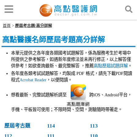
首頁
歷屆考古題/高分詳解
高點醫護名師歷屆考題高分詳解
本單元提供之各年度各類國考試題解答，係為服務考生於考場中
所提供之參考解答，如遇新年度修法並未再行修正，以上解答僅
供參考！如欲查詢最新、最完整解答 ，推薦
高點歷屆試題詳解
。
各年度各類考試試題解答，均製成 PDF 格式，請先下載PDF閱讀
程式
Acrobat Reader
，以便閱讀。
想看最新、完整試題解析請至
跨iOS、Android平台，
手機、平板皆可使用；不限時間、空間，測驗隨時帶著走。
歷屆考古題
114
113
112
111
110