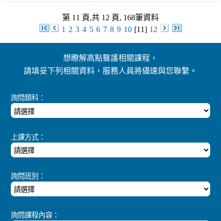
第 11 頁,共 12 頁, 168筆資料
1
2
3
4
5
6
7
8
9
10
[11]
12
想瞭解高點醫護相關課程，
請填妥下列相關資料，服務人員將儘速與您聯繫。
詢問類科：
上課方式：
詢問班別：
詢問課程內容：