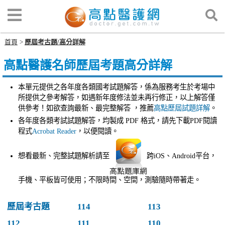
首頁
歷屆考古題/高分詳解
高點醫護名師歷屆考題高分詳解
本單元提供之各年度各類國考試題解答，係為服務考生於考場中
所提供之參考解答，如遇新年度修法並未再行修正，以上解答僅
供參考！如欲查詢最新、最完整解答 ，推薦
高點歷屆試題詳解
。
各年度各類考試試題解答，均製成 PDF 格式，請先下載PDF閱讀
程式
Acrobat Reader
，以便閱讀。
想看最新、完整試題解析請至
跨iOS、Android平台，
手機、平板皆可使用；不限時間、空間，測驗隨時帶著走。
歷屆考古題
114
113
112
111
110