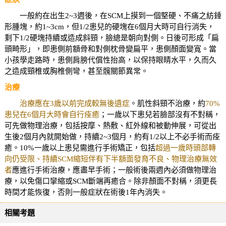
一般約在出生2~3週後，在SCM上摸到一個堅硬、不痛之紡錘
形腫塊，約1~3cm，但1/2患兒的硬塊在6個月大時可自行消失，
剩下1/2硬塊持續或造成斜頸，臉總是朝向對側。日後可形成「扁
頭畸形」，即患側前額骨和對側枕骨變扁平，患側顏面變寬。當
小孩學走路時，患側肩膀代償性抬高，以保持眼睛水平，久而久
之造成頸椎或胸椎側彎，甚至髖關節異常。
治療
治療應在3歲以前完成較無後遺症
。肌性斜頸不治療，約
70%
患兒在6個月大時會自行痊癒
；一歲以下患兒若臉部沒有不對稱，
可先做物理治療，包括按摩、熱敷、紅外線和被動伸展，可從出
生後2個月內就開始做，持續2~3個月，約有1/2以上不必手術而痊
癒。10%一歲以上患兒需進行手術矯正，包括
超過一歲時頭部轉
向仍受限、持續SCM縮短伴有下半額面發育不良、物理治療無效
者
應進行手術治療，應盡早手術；一般術後兩週內必須做物理治
療，以免傷口攣縮或SCM斷端再癒合。除非顏面不對稱，須更長
時間才能恢復，否則一般症狀在術後1年內消失。
相關考題