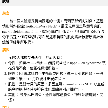
說明
前言
當一個人臉總是轉向固定的一側，而頭頸部傾向對側，這種
情形稱斜頸症(Torticollis/Wry Neck)。最常見原因是胸鎖乳突肌
(sternocleidomastoid m.，SCM)纖維化引起，但其纖維化原因至今
仍不清楚，但病理切片可看見逐漸萎縮的肌肉纖維被膠原纖維及
纖維母細胞所取代。
病因
斜頸大都屬於先天性，其原因有：
骨性：如寰椎 — 樞椎 — 顱骨異常或 Klippel-Feil syndrome 頸
椎分段不良，使頸椎過短所致。
眼性：因 眼球肌肉不平衡造成斜視，進一步引起斜頸，一般
到出生後 6~12 月以後才出現症狀 。
肌性：是最常見的原因，多因血腫 (hematoma)、SCM 缺血或
胎兒通過產道時壓迫造成肌攣縮後引起纖維化。
其他： 頸部淋巴結炎、急性頸部筋膜炎、神經系統病變、受
傷。
症狀