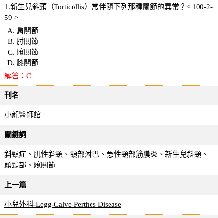
1.新生兒斜頸（Torticollis）常伴隨下列那種關節的異常？< 100-2-
59 >
肩關節
肘關節
髖關節
膝關節
解答：C
刊名
小龍醫師館
關鍵詞
斜頸症、肌性斜頸、頸部淋巴、急性頸部筋膜炎、新生兒斜頸、
頭頸部、髖關節
上一篇
小兒外科-Legg-Calve-Perthes Disease