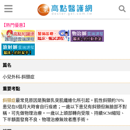
【熱門優惠】
篇名
小兒外科-斜頸症
重要考點
斜頸症
最常見原因是胸鎖乳突肌纖維化所引起。肌性斜頸約70%
患兒在6個月大時會自行痊癒；一歲以下患兒有斜頸但無臉部不對
稱，可先做物理治療。一歲以上頭部轉向受限、持續SCM縮短、
下半額面發育不良、物理治療無效者應手術。