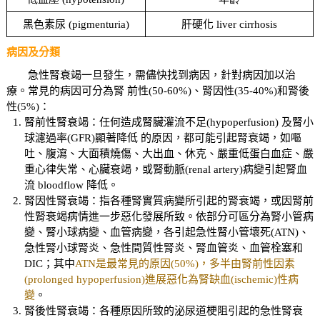
黑色素尿 (pigmenturia)
肝硬化 liver cirrhosis
病因及分類
急性腎衰竭一旦發生，需儘快找到病因，針對病因加以治
療。常見的病因可分為腎 前性(50-60%)、腎因性(35-40%)和腎後
性(5%)：
腎前性腎衰竭：任何造成腎臟灌流不足(hypoperfusion) 及腎小
球濾過率(GFR)顯著降低 的原因，都可能引起腎衰竭，如嘔
吐、腹瀉、大面積燒傷、大出血、休克、嚴重低蛋白血症、嚴
重心律失常、心臟衰竭，或腎動脈(renal artery)病變引起腎血
流 bloodflow 降低。
腎因性腎衰竭：指各種腎實質病變所引起的腎衰竭，或因腎前
性腎衰竭病情進一步惡化發展所致。依部分可區分為腎小管病
變、腎小球病變、血管病變，各引起急性腎小管壞死(ATN)、
急性腎小球腎炎、急性間質性腎炎、腎血管炎、血管栓塞和
DIC；其中
ATN是最常見的原因(50%)，多半由腎前性因素
(prolonged hypoperfusion)進展惡化為腎缺血(ischemic)性病
變
。
腎後性腎衰竭：各種原因所致的泌尿道梗阻引起的急性腎衰