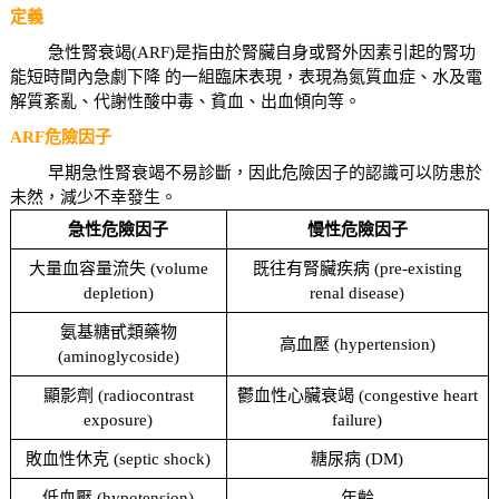
定義
急性腎衰竭(ARF)是指由於腎臟自身或腎外因素引起的腎功
能短時間內急劇下降 的一組臨床表現，表現為氮質血症、水及電
解質紊亂、代謝性酸中毒、貧血、出血傾向等。
ARF危險因子
早期急性腎衰竭不易診斷，因此危險因子的認識可以防患於
未然，減少不幸發生。
急性危險因子
慢性危險因子
大量血容量流失 (volume
既往有腎臟疾病 (pre-existing
depletion)
renal disease)
氨基糖甙類藥物
高血壓 (hypertension)
(aminoglycoside)
顯影劑 (radiocontrast
鬱血性心臟衰竭 (congestive heart
exposure)
failure)
敗血性休克 (septic shock)
糖尿病 (DM)
低血壓 (hypotension)
年齡