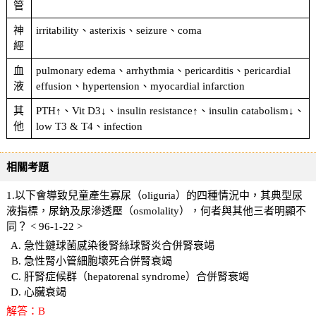
管
神
irritability、asterixis、seizure、coma
經
血
pulmonary edema、arrhythmia、pericarditis、pericardial
液
effusion、hypertension、myocardial infarction
其
PTH↑、Vit D3↓、insulin resistance↑、insulin catabolism↓、
他
low T3 & T4、infection
相關考題
1.以下會導致兒童產生寡尿（oliguria）的四種情況中，其典型尿
液指標，尿鈉及尿滲透壓（osmolality），何者與其他三者明顯不
同？ < 96-1-22 >
急性鏈球菌感染後腎絲球腎炎合併腎衰竭
急性腎小管細胞壞死合併腎衰竭
肝腎症候群（hepatorenal syndrome）合併腎衰竭
心臟衰竭
解答：B