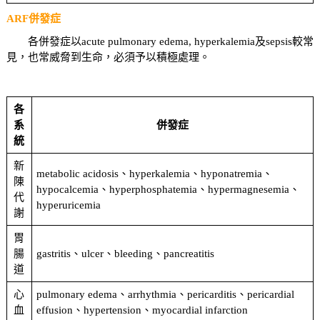
ARF併發症
各併發症以acute pulmonary edema, hyperkalemia及sepsis較常
見，也常威脅到生命，必須予以積極處理。
各
系
併發症
統
新
metabolic acidosis、hyperkalemia、hyponatremia、
陳
hypocalcemia、hyperphosphatemia、hypermagnesemia、
代
hyperuricemia
謝
胃
腸
gastritis、ulcer、bleeding、pancreatitis
道
心
pulmonary edema、arrhythmia、pericarditis、pericardial
血
effusion、hypertension、myocardial infarction