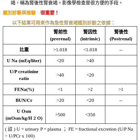
竭，稱為腎後性腎衰竭。影像學檢查是很方便的手段。
鑑別診斷與檢驗
很重要！
以下結果可用來作為急性腎衰竭鑑別診斷之依據：
腎前性
腎因性
腎後性
(prerenal)
(intrinsic)
(Postrenal)
比重
>1.018
<1.018
--
U Na (mEq/liter)
<20
>40
U/P creatinine
>40
<20
ratio
FENa(%)
<1
>2
>1
BUN/Cr
>20
<20
--
U Osm
>500
<350
(mOsm/kg/H 2 O)
( 註 ) U = urinary P = plasma ； FE = fractional excretion (U/P Na
÷ U/PCr x 100)