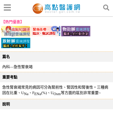
【熱門優惠】
篇名
內科—急性腎衰竭
重要考點
急性腎衰竭常見的病因可分為腎前性、腎因性和腎後性。三種病
因在比重、U
、F
(%)、U
等方面的區別非常重要~
Na
ENa
Osm
說明