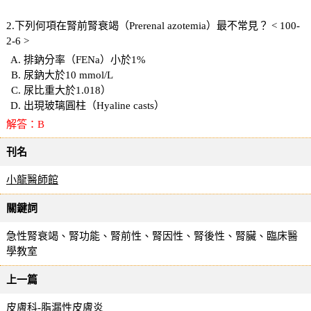
2.下列何項在腎前腎衰竭（Prerenal azotemia）最不常見？ < 100-
2-6 >
排鈉分率（FENa）小於1%
尿鈉大於10 mmol/L
尿比重大於1.018）
出現玻璃圓柱（Hyaline casts）
解答：B
刊名
小龍醫師館
關鍵詞
急性腎衰竭、腎功能、腎前性、腎因性、腎後性、腎臟、臨床醫
學教室
上一篇
皮膚科-脂漏性皮膚炎