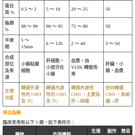
蛋白
0.5 ～ 2
5 ～ 10
20 ～ 25
50
質 %
脂類
98 ～ 99
90 ～ 95
75 ～ 80
50
%
半衰
5 ～
6 ～ 12h
2 ～ 4d
3 ～ 5d
期
15min
合成
肝細胞，
血漿，由
部位
小腸粘膜
肝臟，小
小部分在
VLDL 轉變而
及來
細胞
腸，血漿
小腸
來
源
轉運外源
轉運內源
轉運內源性
逆向轉運
生理
性的 CHO
性的 CHO
CHO ，主要為
CHO ，為組
功能
及 TG
及 TG
肝→組織
織→肝
降血脂藥
臨床常用有以下 5 類，如下表所示：
生理
副作
禁忌
藥物
作用機制