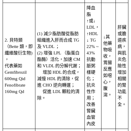
降血
脂
↑或↓
LDL，
肝臟
(1) 減少脂肪酸從脂肪
↑HDL
或膽
↓其
2. 貝特類
組織進入肝而合成 TG
↓ TG
道疾
他藥
（Bette 類，即
及 VLDL ；
22% ~
病，
物吸
纖維酸衍生物)
(2) 增強 LPL （脂蛋白
43%
與肌
收，
，
酯酶）活化，加速 CM
抗動
炎危
胃腸
代表藥如
和 VLDL 的分解代謝；
脈粥
險性
反應
Gemfibrozil
增加 HDL 的合成，
樣硬
增加
如噁
600mg Qid
減慢 HDL 的清除，促
化；
相關
心，
Fenofibrate
進 CHO 逆向轉運；
抗炎
的腎
腹
160mg Qd
促進 LDL 顆粒的清
性作
功能
瀉。
除。
用；
不
改善
全。
腎臟
血管
內皮