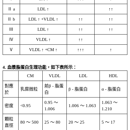
Ⅱ a
LDL ↑
↑↑
Ⅱ b
LDL ↑ +VLDL ↑
↑↑
↑↑
Ⅲ
LDL ↑
↑↑
↑↑
Ⅳ
VLDL ↑
↑↑
Ⅴ
VLDL ↑ +CM ↑
↑↑↑
↑
4. 血漿脂蛋白生理功能，如下表所示：
CM
VLDL
LDL
HDL
對應
前β - 脂蛋
乳糜微粒
β - 脂蛋白
α - 脂蛋白
於
白
0.95 ～
1.063 ～
密度
<0.95
1.006 ～ 1.063
1.006
1.210
顆粒
80 ～ 500
25 ～ 80
20 ～ 25
5 ～ 17
直徑