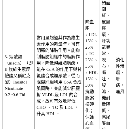
顏面
潮
紅，
降血
皮膚
脂
瘙
↓ LDL
癢，
當用量超過其作為維生
15% ~
肝功
素作用的劑量時，可有
25%
能異
明顯的降脂作用。能抑
↓ TG
常，
3. 烟酸類
制脂肪組織中的脂解作
25% ~
噁
消化
（niacin）（即
用，降低游離脂肪酸，
35%
心，
性潰
B 族維生素煙
能在 CoA 的作用下與甘
↑ HDL
嘔
瘍，
鹼酸又稱尼克
氨酸合成煙尿酸，從而
15% ~
吐，
肝
酸）Inositol
阻礙肝臟利用 CoA 合成
30%
腹
病，
Nicotinate
膽固酶，並能減少肝臟
抗動
瀉，
痛風
0.2~0.6 Tid
對 VLDL 及 LDL 的合
脈粥
糖耐
成，故可有效地降低
樣硬
量降
CHO 、 TG 及 LDL ，
化；
低，
升高 HDL 。
保護
高尿
心血
酸血