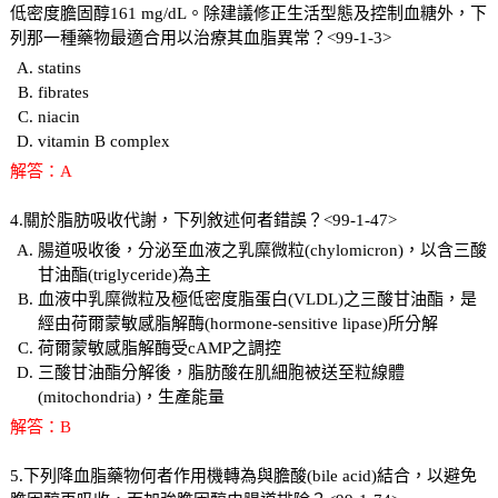
低密度膽固醇161 mg/dL。除建議修正生活型態及控制血糖外，下
列那一種藥物最適合用以治療其血脂異常？<99-1-3>
statins
fibrates
niacin
vitamin B complex
解答：A
4.關於脂肪吸收代謝，下列敘述何者錯誤？<99-1-47>
腸道吸收後，分泌至血液之乳糜微粒(chylomicron)，以含三酸
甘油酯(triglyceride)為主
血液中乳糜微粒及極低密度脂蛋白(VLDL)之三酸甘油酯，是
經由荷爾蒙敏感脂解酶(hormone-sensitive lipase)所分解
荷爾蒙敏感脂解酶受cAMP之調控
三酸甘油酯分解後，脂肪酸在肌細胞被送至粒線體
(mitochondria)，生產能量
解答：B
5.下列降血脂藥物何者作用機轉為與膽酸(bile acid)結合，以避免