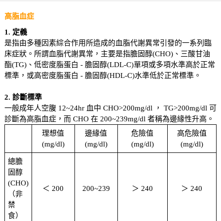
高脂血症
1. 定義
是指由多種因素綜合作用所造成的血脂代謝異常引發的一系列臨
床症狀。所謂血脂代謝異常，主要是指膽固醇(CHO)、三酸甘油
酯(TG)、低密度脂蛋白 - 膽固醇(LDL-C)單項或多項水準高於正常
標準，或高密度脂蛋白 - 膽固醇(HDL-C)水準低於正常標準。
2. 診斷標準
一般成年人空腹 12~24hr 血中 CHO>200mg/dl ， TG>200mg/dl 可
診斷為高脂血症，而 CHO 在 200~239mg/dl 者稱為邊緣性升高。
理想值
邊緣值
危險值
高危險值
(mg/dl)
(mg/dl)
(mg/dl)
(mg/dl)
總膽
固醇
(CHO)
＜ 200
200~239
＞ 240
＞ 240
（非
禁
食）