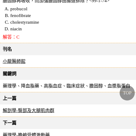
膽固醇再吸收，而加強膽固醇由腸道排除？<99-1-74>
probucol
fenofibrate
cholestyramine
niacin
解答：C
刊名
小龍醫師館
關鍵詞
藥理學、降血脂藥、高脂血症、臨床症狀、膽固醇、血漿脂蛋白
TOP
上一篇
解剖學-臀部及大腿肌肉群
下一篇
藥理學-膽鹼受體激動藥