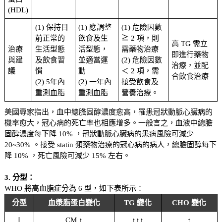
(HDL)
(1) 保持目
(1) 應調整
(1) 危險因數
前正常的
飲食及生
≧ 2 項，則
高 TG 需立
治療
生活型態
活型態，
需藥物治療
即進行藥物
與建
及飲食習
並適當運
(2) 危險因數
治療，並配
議
慣
動
＜ 2 項，需
合飲食治療
(2) 5年內
(2) 一年內
接受飲食及
重測血脂
重測血脂
營養治療。
美國專家指出，血中總膽固醇濃度愈高，罹患冠狀動脈心臟病的
機率愈大，冠心病的死亡率也相應增多。一般言之，血液中總膽
固醇濃度每下降 10% ，冠狀動脈心臟病的患病風險可減少
20~30% 。接受 statin 類藥物治療的冠心病的病人，總膽固醇每下
降 10% ，死亡風險可減少 15% 左右。
3. 分型：
WHO 將高血脂症分為 6 型，如下表所示：
分型
血漿脂蛋白變化
TG 變化
CHO 變化
Ⅰ
CM ↑
↑↑↑
↑