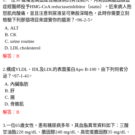
症經醫師投予HMG-CoA reductaseinhibitor（statin）。近來病人抱
怨肌肉酸痛，並且注意到尿液呈可樂般深暗色，此時你需要立刻
檢驗下列那個項目來證實你的臆測？<96-2-5>
ALT
CK
urine routine
LDL cholesterol
解答：B
2.構成VLDL、IDL及LDL的表面蛋白Apo B-100，由下列何者分
泌？<97-1-41>
內臟脂肪
肝
腸
骨骼肌
解答：B
3.一位65歲女性，患有糖尿病多年，其血脂異常資料如下：三酸
甘油酯220 mg/dL、膽固醇240 mg/dL、高密度膽固醇35 mg/dL、