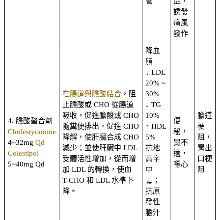
管
症，
誘發
痛風
發作
降血
脂
↓ LDL
20% ~
在腸道與膽酸結合
，阻
30%
止膽酸或 CHO 從腸道
↓ TG
吸收，促進膽酸或 CHO
10%
膽道
4. 膽酸螯合劑
便
隨糞便排出，促進 CHO
↑ HDL
梗
Cholestyramine
秘，
降解，使肝臟合成 CHO
5%
阻，
4~32mg
Qd
胃不
減少；並使肝臟中 LDL
抗地
胃出
Colestipol
適，
受體活性增加，從而增
高辛
口梗
5~40mg Qd
噁心
加 LDL 的轉換，使血
中
阻
T-CHO 和 LDL 水準下
毒；
降。
抗原
發性
膽汁