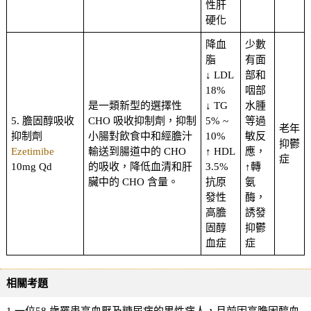
性肝
硬化
降血
少數
脂
有面
↓ LDL
部和
18%
咽部
是一類新型的選擇性
↓ TG
水腫
5. 膽固醇吸收
CHO 吸收抑制劑，抑制
5% ~
等過
老年
抑制劑
小腸對飲食中和經膽汁
10%
敏反
抑鬱
Ezetimibe
輸送到腸道中的 CHO
↑ HDL
應，
症
10mg Qd
的吸收，降低血清和肝
3.5%
↑轉
臟中的 CHO 含量。
抗原
氨
發性
酶，
高膽
誘發
固醇
抑鬱
血症
症
相關考題
1.一位58 歲罹患高血壓及糖尿病的男性病人，月前因高膽固醇血