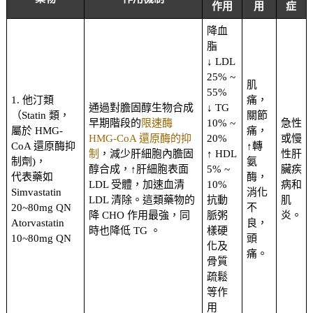
作用
用
症
降血
脂
↓ LDL
25% ~
肌
55%
1. 他汀類
痛，
通過對膽固醇生物合成
↓ TG
（Statin 類，
關節
早期階段的
限速酶
10% ~
急性
屬於 HMG-
痛，
HMG-CoA 還原酶的抑
20%
或慢
CoA 還原酶抑
↑轉
制
，減少肝細胞內膽固
↑ HDL
性肝
制劑)，
氨
醇合成，↑肝細胞表面
5% ~
臟疾
代表藥如
酶，
LDL 受體，加速血清
10%
病和
Simvastatin
消化
LDL 清除。這類藥物的
抗動
肌
20~80mg QN
不
降 CHO 作用最強，同
脈粥
炎。
Atorvastatin
良，
時也降低 TG 。
樣硬
10~80mg QN
頭
化及
痛。
骨質
疏鬆
等作
用