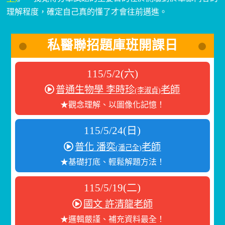
理解程度，確定自己真的懂了才會往前邁進。
私醫聯招題庫班開課日
115/5/2(六)
普通生物學 李時珍
老師
(李淑貞)
★觀念理解、以圖像化記憶！
115/5/24(日)
普化 潘奕
老師
(潘己全)
★基礎打底、輕鬆解題方法！
115/5/19(二)
國文 許清龍老師
★邏輯嚴謹、補充資料最全！