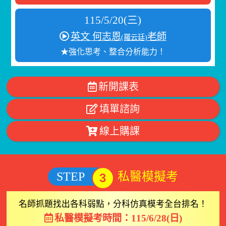
115/5/20(三)
英文 何志恩
老師
(羅云廷)
★強化思考、整合分析能力！
新開課表
填單諮詢
線上購課
STEP
私醫模擬考
3
名師抓題找出各科弱點，分科仿真模考全台排名！
私醫模擬考時間：115/6/28(日)