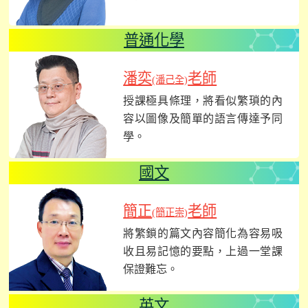
普通化學
潘奕
老師
(潘己全)
授課極具條理，將看似繁瑣的內
容以圖像及簡單的語言傳達予同
學。
國文
簡正
老師
(簡正崇)
將繁鎖的篇文內容簡化為容易吸
收且易記憶的要點，上過一堂課
保證難忘。
英文