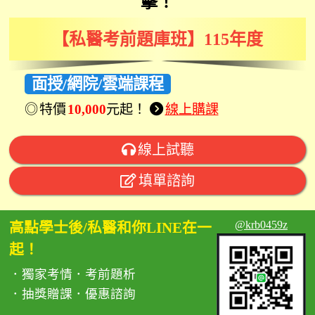
擊！
【私醫考前題庫班】115年度
面授/網院/雲端課程
特價
10,000
元起！
線上購課
線上試聽
填單諮詢
@krb0459z
高點學士後/私醫和你LINE在一
起！
．獨家考情．考前題析
．抽獎贈課．優惠諮詢