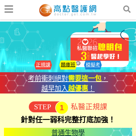
正規課
題庫班
模擬考
考前衝刺絕對
需要這一包
，
越早加入
越優惠
！
STEP
私醫正規課
1
針對任一弱科完整打底加強！
普通生物學