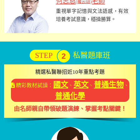
何志恩
老師
(羅云廷)
重視單字記憶與文法語感，有效
培養考試意識，穩操勝算。
STEP
私醫題庫班
2
精選私醫聯招近10年重點考題
國文
英文
普通生物
精彩教材試讀：
、
、
、
普通化學
由名師親自帶領破題演練、掌握考點關鍵！