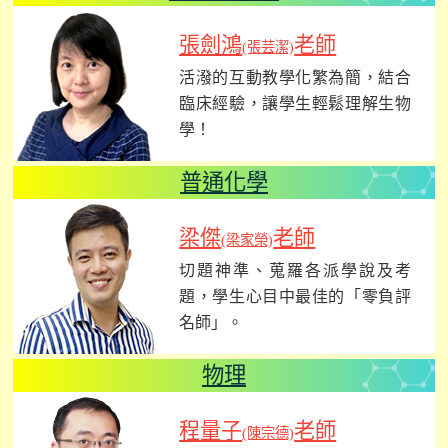
張劍鴻
老師
(張芸潔)
活潑的互動教學化繁為簡，結合
臨床經驗，讓學生輕鬆理解生物
學！
普通化學
梁傑
老師
(梁家榮)
切題神準、蒐羅各派學說及考
題，學生心目中最佳的「零負評
名師」。
物理
程量子
老師
(陳宗德)