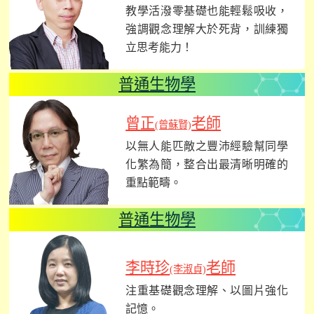
教學活潑零基礎也能輕鬆吸收，
強調觀念理解大於死背，訓練獨
立思考能力！
普通生物學
曾正
老師
(曾蘇賢)
以無人能匹敵之豐沛經驗幫同學
化繁為簡，整合出最清晰明確的
重點範疇。
普通生物學
李時珍
老師
(李淑貞)
注重基礎觀念理解、以圖片強化
記憶。