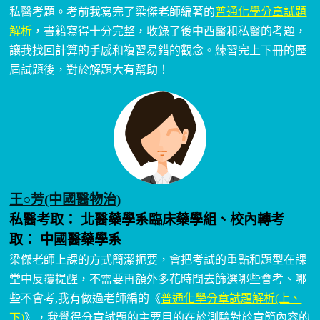
私醫考題。考前我寫完了梁傑老師編著的
普通化學分章試題
解析
，書籍寫得十分完整，收錄了後中西醫和私醫的考題，
讓我找回計算的手感和複習易錯的觀念。練習完上下冊的歷
屆試題後，對於解題大有幫助！
王○芳(中國醫物治)
私醫考取： 北醫藥學系臨床藥學組、校內轉考
取： 中國醫藥學系
梁傑老師上課的方式簡潔扼要，會把考試的重點和題型在課
堂中反覆提醒，不需要再額外多花時間去篩選哪些會考、哪
些不會考,我有做過老師編的《
普通化學分章試題解析(上、
下)
》，我覺得分章試題的主要目的在於測驗對於章節內容的