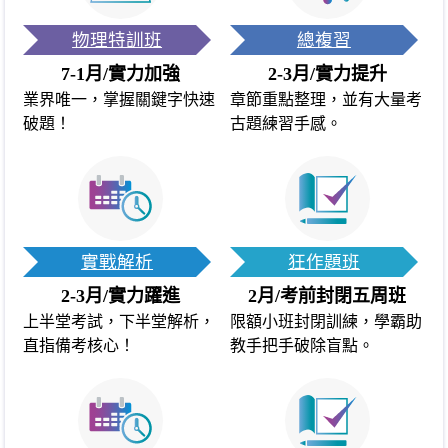
物理特訓班
總複習
7-1月/實力加強
2-3月/實力提升
業界唯一，掌握關鍵字快速
章節重點整理，並有大量考
破題！
古題練習手感。
實戰解析
狂作題班
2-3月/實力躍進
2月/考前封閉五周班
上半堂考試，下半堂解析，
限額小班封閉訓練，學霸助
直指備考核心！
教手把手破除盲點。