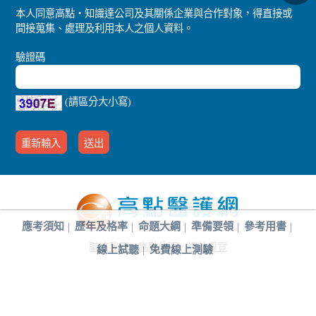
本人同意高點‧知識達公司及其關係企業與合作對象，得直接或
間接蒐集、處理及利用本人之個人資料。
驗證碼
(請區分大小寫)
應考須知
歷年及格率
命題大綱
準備要領
參考用書
聯絡我們
．
高點分班
．
網站導覽
線上試聽
免費線上測驗
．
行動版醫護網
© 2021 doctor.get All Rights Reserved ‧ 本站內容未經授權請勿複製或轉
載