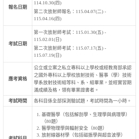
114.10.30(四)
報名日期
第二次放射師報名：115.04.07(二) -
115.04.16(四)
第一次放射師考試：115.01.30(五) -
115.02.01(日)
考試日期
第二次放射師考試：115.07.17(五) -
115.07.19(日)
公立或立案之私立專科以上學校或經教育部承認
之國外專科以上學校放射技術、醫事（學）技術
應考資格
學系放射技術組等科、系、組畢業，並經實習期
滿成績及格，領有畢業證書者。
考試時間
各科目係全部採測驗試題，考試時間為一小時。
基礎醫學（包括解剖學、生理學與病理學）
（80題）
醫學物理學與輻射安全（80題）
放射線器材學（包括磁振學與超音波學）
考試科目