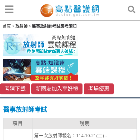
首頁
放射師
醫事放射師考試應考須知
考猜下載
新圈友加入享好禮
考場優惠
醫事放射師考試
項目
說明
第一次放射師報名：114.10.21(二) -