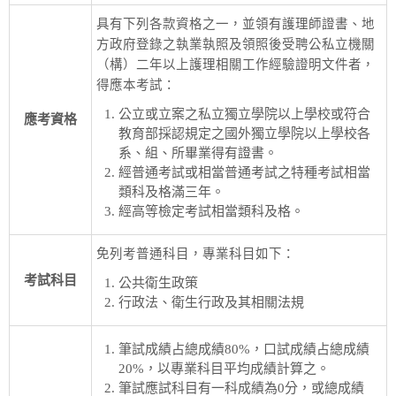
具有下列各款資格之一，並領有護理師證書、地
方政府登錄之執業執照及領照後受聘公私立機關
（構）二年以上護理相關工作經驗證明文件者，
得應本考試：
公立或立案之私立獨立學院以上學校或符合
應考資格
教育部採認規定之國外獨立學院以上學校各
系、組、所畢業得有證書。
經普通考試或相當普通考試之特種考試相當
類科及格滿三年。
經高等檢定考試相當類科及格。
免列考普通科目，專業科目如下：
考試科目
公共衛生政策
行政法、衛生行政及其相關法規
筆試成績占總成績80%，口試成績占總成績
20%，以專業科目平均成績計算之。
筆試應試科目有一科成績為0分，或總成績