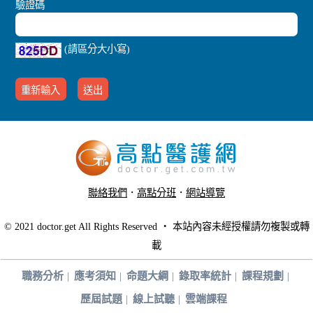
驗證碼
(請區分大小寫)
聯絡我們
．
高點分班
．
網站導覽
．
行動版醫護網
© 2021 doctor.get All Rights Reserved ‧ 本站內容未經授權請勿複製或轉
載
職務分析
應考須知
命題大綱
錄取率統計
課程規劃
歷屆試題
線上試聽
雲端課程