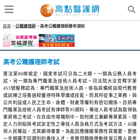
首頁
公職護理師
高考公職護理師應考須知
高考公職護理師考試
憲法第86條規定，國家考試可分為二大類，一類為公務人員考
試，另一類為專門職業及技術人員考試。司法院大法官釋字第
453號解釋認為：專門職業及技術人員，係指具備經由現代教育
或訓練之培養過程獲得特殊學識或技能，而其所從事之業務，與
公共利益或人民之生命、身體、財產等權利有密切關係。目前專
門職業及技術人員考試有律師等85類科，專技人員考試為取得執
業資格之考試，在自由市場機制中，如何建立兼顧專業素質、穩
定人力供給與考試安定性之專技人員及格方式及考試方法，以確
保人民權益，尤其顯得重要。為能因應機關業務性質需要，更進
一步網羅不同類別的專技人才，考選部積極推動放寬公務人員考