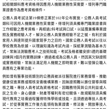
試相關類科應考資格得因應用人機關業務性質需要，增列專門職
業證書作為應考資格條件。
公務人員考試法第19條修正案於102年公布實施，公務人員考試
類科可因用人機關業務性質需要，得增列須具備專門職業證書與
工作經驗之應考資格，再經過2科考試與口試，以延攬兼備專業證
照及實務經驗人才，解決公務人員實務經驗不足之憾，有利於國
家用人與達到提升國家競爭力之目的。國家公務人員考試以往以
學校教育為依據，以理論知識為考試內涵，採紙筆測驗為基本方
式，常無法測驗應考人之技術知能，考試及格者雖安排5週的基礎
訓練與3個月的實務訓練，通過者成為公務人員，然因其欠缺證照
或實務經驗，常無法滿足用人機關之即時需求，難以發揮公職人
員應有之專業功能。
例如曾有醫事技術類別的公務員被派往醫院進行業務督導、推動
健康促進業務或稽核安養機構業務，因無證照難以勝任督導與稽
核之職。專技人員考試為資格考試，因職務特質與公共利益或人
民之生命、身心健康、財產等權利有密切關係，故規範除須具備
現代教育之培養過程獲得特殊學術或技能，且須通過專技人員考
試，於從事實務工作後方能領有執業證書，修法後，開放專技人