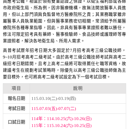
員應考公職，相當於領有雙重認證之保證。以衛生福利部或各縣
市政府衛生局、所為例，因非醫療機構，故無法開放醫事人員進
用，但以上部門須肩負監督地方醫療院所之責；其業務職掌雖非
屬醫事人員執業範圍，但與醫事業務密切相關，常須給予所屬醫
療院所各種專業指導，因此，非具有醫事專業證照者難以勝任，
修法可限定招考具有藥師、醫事檢驗師、食品技師或護理師等專
業證照者，解決各地衛生局、所用人需求。
高普考試歷年招考日期大多固定於7月招考高考三級公職技師，
9~10月招考高考二級考試。由於高考三級公職技師考試與高考二
級招考日期錯開，且考上高考二級將可取得薦任七職等資格，故
建議考生在規劃考試策略時，除優先以高考三級公職技師做為主
要目標外，也可將高考二級考試設定為下一個考試目標。
項目
說明
報名日期
115.03.10(二)-03.19(四)
考試日期
115.07.03(五)-07.07(二)
114年：114.10.25(六)-10.26(日)
口試日期
115年：115.10.24(六)-10.25(日)