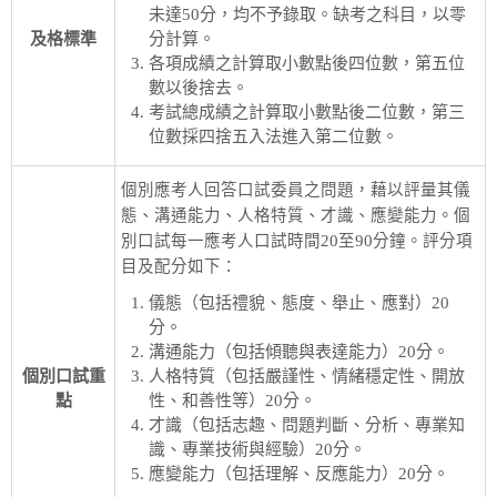
未達50分，均不予錄取。缺考之科目，以零
及格標準
分計算。
各項成績之計算取小數點後四位數，第五位
數以後捨去。
考試總成績之計算取小數點後二位數，第三
位數採四捨五入法進入第二位數。
個別應考人回答口試委員之問題，藉以評量其儀
態、溝通能力、人格特質、才識、應變能力。個
別口試每一應考人口試時間20至90分鐘。評分項
目及配分如下：
儀態（包括禮貌、態度、舉止、應對）20
分。
溝通能力（包括傾聽與表達能力）20分。
個別口試重
人格特質（包括嚴謹性、情緒穩定性、開放
點
性、和善性等）20分。
才識（包括志趣、問題判斷、分析、專業知
識、專業技術與經驗）20分。
應變能力（包括理解、反應能力）20分。