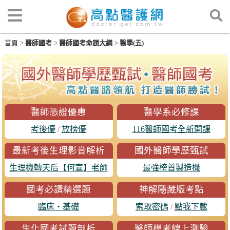
首頁
醫師國考
醫師國考命題大綱
醫學(五)
醫師憑證優惠
醫學系必修課
考後優
/
放榜優
116醫師國考全新開課
最新考後生理影音解析
國外醫師學歷甄試
生理機轉天后【何宣】老師
最強榜首製造機
國考必讀精選題
神解隱藏版考點
臨床‧基礎
索取密碼
/
點我下載
生化國考試題剖析
醫師模考線上測驗