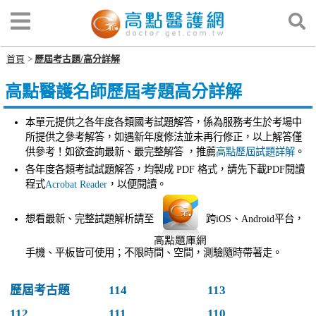
首頁
歷屆考古題/高分詳解
高點醫護名師歷屆考題高分詳解
本單元提供之各年度各類國考試題解答，係為服務考生於考場中
所提供之參考解答，如遇新年度修法並未再行修正，以上解答僅
供參考！如欲查詢最新、最完整解答 ，推薦
高點歷屆試題詳解
。
各年度各類考試試題解答，均製成 PDF 格式，請先下載PDF閱讀
程式
Acrobat Reader
，以便閱讀。
想看最新、完整試題解析請至
跨iOS、Android平台，
手機、平板皆可使用；不限時間、空間，測驗隨時帶著走。
歷屆考古題
114
113
112
111
110