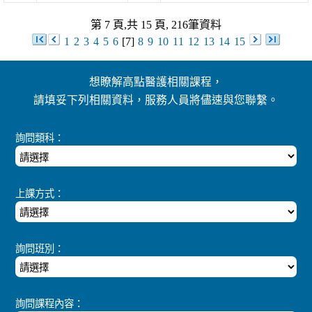
第 7 頁,共 15 頁, 216筆資料
1
2
3
4
5
6
[7]
8
9
10
11
12
13
14
15
想瞭解高點醫護相關課程，
請填妥下列相關資料，服務人員將儘速與您聯繫。
詢問類科：
上課方式：
詢問班別：
詢問課程內容：