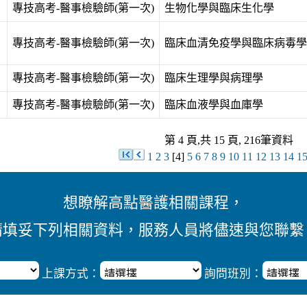
專技高考-醫事檢驗師(第一次)
生物化學與臨床生化學
專技高考-醫事檢驗師(第一次)
臨床血清免疫學與臨床病毒學
專技高考-醫事檢驗師(第一次)
臨床生理學與病理學
專技高考-醫事檢驗師(第一次)
臨床血液學與血庫學
第 4 頁,共 15 頁, 216筆資料
1
2
3
[4]
5
6
7
8
9
10
11
12
13
14
1
想瞭解高點醫護相關課程，
請填妥下列相關資料，服務人員將儘速與您聯繫
上課方式：
詢問班別：