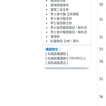
護理師全修
50
護理師題庫班
護理二技全修
學士後中醫 全修課程
學士後中醫全修
51
學士後西醫全修
學士後西醫總複習 / 解析班
學士後中醫總複習 / 解析班
護理師
52
私醫聯招 全修 / 單科
53
購課請至：
[
知識達購課館
]
[
知識達購課館(CYBERBIZ)
]
54
[
高點網路書店
]
55
56