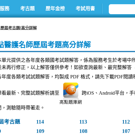
服務
考古題
歷年金榜
考試用書
歷屆考古題/高分詳解
點醫護名師歷屆考題高分詳解
本單元提供之各年度各類國考試題解答，係為服務考生於考場中
並未再行修正，以上解答僅供參考！如欲查詢最新、最完整解答 
各年度各類考試試題解答，均製成 PDF 格式，請先下載PDF閱讀
想看最新、完整試題解析請至
跨iOS、Android平
間，測驗隨時帶著走。
屆考古題
114
113
112
0
109
108
107