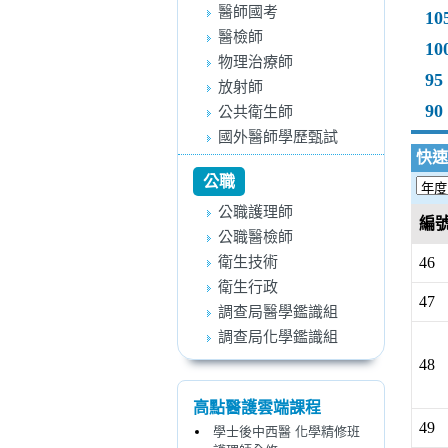
醫師國考
10
醫檢師
10
物理治療師
95
放射師
90
公共衛生師
國外醫師學歷甄試
快速
公職
公職護理師
編
公職醫檢師
衛生技術
46
衛生行政
47
調查局醫學鑑識組
調查局化學鑑識組
48
高點醫護雲端課程
49
學士後中西醫 化學精修班