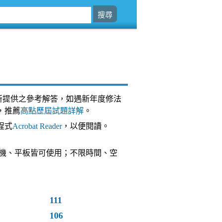
所提供之參考解答，如遇新年度修法
，推薦
高點歷屆試題詳解
。
程式
Acrobat Reader
，以便閱讀。
台，手機、平板皆可使用；不限時間、空
111
106