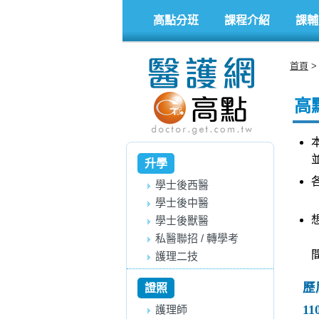
高點分班
課程介紹
課輔
首頁
高
升學
學士後西醫
學士後中醫
學士後獸醫
私醫聯招 / 轉學考
護理二技
歷
證照
11
護理師