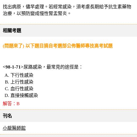
找出病原，儘早處理。若經常感染，須考慮長期給予抗生素藥物
治療，以預防變成慢性腎盂腎炎。
相關考題
(問題來了) 以下題目摘自考選部公佈醫師專技高考試題
<98-1-71
>
尿路感染，最常見的途徑是：
下行性感染
上行性感染
血行性感染
直接接觸感染
解答：B
刊名
小龍醫師館