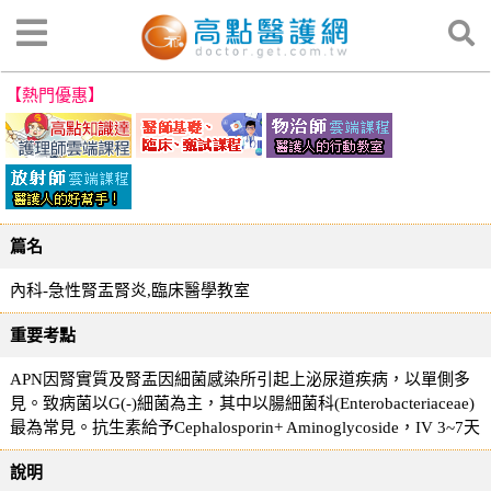
【熱門優惠】
篇名
內科-急性腎盂腎炎,臨床醫學教室
重要考點
APN因腎實質及腎盂因細菌感染所引起上泌尿道疾病，以單側多
見。致病菌以G(-)細菌為主，其中以腸細菌科(Enterobacteriaceae)
最為常見。抗生素給予Cephalosporin+ Aminoglycoside，IV 3~7天
說明