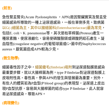
(前言)
急性腎盂腎炎(Acute Pyelonephritis ，APN)是因腎臟實質及腎盂受
細菌感染所導致的一種上泌尿道感染，一般在單側多見。致病菌
以G(-)細菌為主，其中以腸細菌科(Enterobacteriaceae)最為常見
，
包括E. coli、K. pneumoniae等，其次是枯草桿菌(Proteus)產生一
種尿素酶，使尿液鹼化，容易使磷酸胺鎂或磷酸鈣結石產生。凝
血陰性(coagulase negative)的葡萄球菌或G+菌中的Staphylococcus
aureus。厭氧菌造成APN較為少見。
(微生物學)
細菌毒性因子之中，
細菌繖毛(fimbriae)吸附
到泌尿道黏膜是感染
最重要步驟，就以大腸桿菌為例，type P fimbriae對泌尿道黏膜上
皮吸附性高，毒性高，參與APN的發生與發展最為重要。另外，
有些人的體質若為P血型(P blood group)的表現型，泌尿道上皮出
現P血型抗原，容易與大腸桿菌的結合type P fimbriae，此人就容
易泌尿道感染，導致APN。
(病理變化)