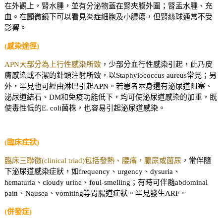
在外觀上，腎水腫，並有分泌物蓋在腎夾膜外圍；腎盂水腫、充
血。在顯微鏡下可以看見炎症細胞及小膿瘍，但腎絲球通常不受
影響。
(感染途徑)
APN大部分為上行性感染所致
，少部分血行性感染引起，此乃皮
膚感染或不潔的針頭注射所致，以Staphylococcus aureus常見；另
外，罕見也可經由淋巴引起APN。若患者本身還有泌尿道阻塞、
泌尿道結石、DM和免疫功能低下，均可使泌尿道感染的加重，既
使毒性低的E. coli菌株，也容易引起泌尿道感染。
(臨床症狀)
臨床三聯徵(clinical triad)包括發熱、腰痛，膿尿或菌尿
，常伴隨
下泌尿道感染症狀，如frequency、urgency、dysuria、
hematuria、cloudy urine、foul-smelling；有時可伴隨abdominal
pain、Nausea、vomiting等胃腸道症狀。罕見發生ARF。
(併發症)