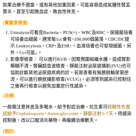
如果治療不適當，或有其他加重因素，可能容易造成氣腫性腎盂
腎炎，甚至引起敗血症、敗血性休克。
(實驗室檢查)
Urinalysis可看見Bacteria、PUS(+)、WBC及RBC。尿細菌培養
可培養出細菌，通常每1cc會有>100,000個菌落。CBC/DC提
示 Leukocytosis，CRP↑及ESR↑。血液培養也可發現細菌。另
外，Ccr可能↓。
影像學檢查： 可以進行KUB，因腎周圍組織水腫，造成腎影
模糊不清。腎臟超音波檢查、靜脈注射泌尿道攝影(IVU)也可
協助診斷其他泌尿道疾病的診。若是查看有無膀胱輸尿管逆
流，可以進行膀胱攝影檢查(VCUG)，必須等到感染已控制住
之後再行檢查以避免加重逆行性感染。
(治療)
一般需注意休息及多喝水，給予對症治療，抗生素可
經驗性先嘗
試給予Cephalosporin+ Aminoglycoside，靜脈注射3~7天
。待感染
控制後，改以口服消炎藥物，再繼續治療數天。
(預防)