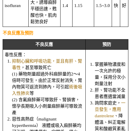
大，誘導麻醉
isofluran
1.4
1.15
1.5~3.0
快
好
平穩迅速，甦
醒也快，肌肉
鬆弛良好
不良反應及預防
不良反應
預防
毒性反應：
抑制心臟和呼吸功能，並且有肝、腎
掌握藥物濃度和
毒性
，甚至導致死亡
一次允許的極
(1) 藥物劑量超過外科麻醉量的2～4
量，採用分次小
倍時可發生，由於正常反射消失，胃
劑量注射
內物質可返流到肺內，可引起
術後吸
肝、腎功能不全
入性肺炎
等
患者應適當減量
(2) 含氟麻醉藥可導致肝、腎損害，
詢問家庭史，
一
懷孕長期吸入小劑量麻醉藥可導致流
旦發生，應用
產
dantrolene
、降
惡性高熱症（malignant
體溫、糾正電解
hyperthermia） 液體或吸入麻醉藥均
質和酸鹼質紊亂