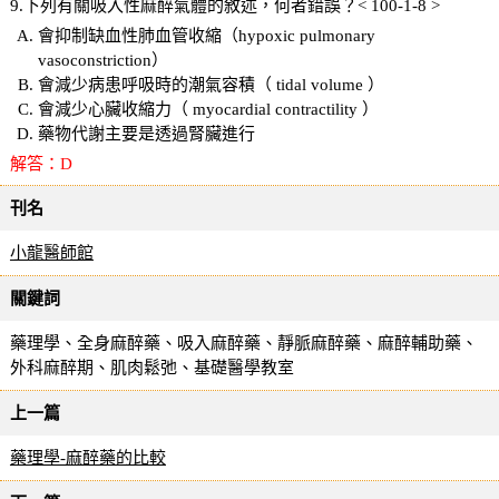
9.下列有關吸入性麻醉氣體的敘述，何者錯誤？< 100-1-8 >
會抑制缺血性肺血管收縮（hypoxic pulmonary
vasoconstriction）
會減少病患呼吸時的潮氣容積（ tidal volume ）
會減少心臟收縮力（ myocardial contractility ）
藥物代謝主要是透過腎臟進行
解答：D
刊名
小龍醫師館
關鍵詞
藥理學、全身麻醉藥、吸入麻醉藥、靜脈麻醉藥、麻醉輔助藥、
外科麻醉期、肌肉鬆弛、基礎醫學教室
上一篇
藥理學-麻醉藥的比較