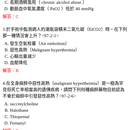
長期酒精濫用（ chronic alcohol abuse ）
動脈血中氧氣濃度（ PaO2 ）低於 40 mmHg
解答：C
3.於手術中監測病人的潮氣容積末二氧化碳（EtCO2）時，在下列
那一種情況會上升？<97-2-1>
發生空氣栓塞（Air embolism）
惡性高熱（Malignant hyperthermia）
心輸出量減少
血壓降低
解答：B
4.在全身麻醉中惡性高熱（malignant hyperthermia）是一極為罕
見但死亡率相當高的遺傳疾病，請問下列何種麻醉藥物目前認為
不會於麻醉中引發惡性高熱？<97-2-6>
succinylcholine
Halothane
Thiopental
Fentanyl