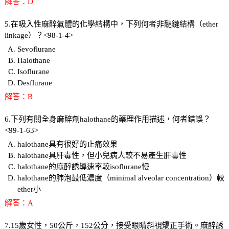
解答：D
5.在吸入性麻醉氣體的化學結構中，下列何者非醚鏈結構（ether
linkage）？<98-1-4>
Sevoflurane
Halothane
Isoflurane
Desflurane
解答：B
6.下列有關全身麻醉劑halothane的藥理作用描述，何者錯誤？
<99-1-63>
halothane具有很好的止痛效果
halothane具肝毒性，但小兒病人較不易產生肝毒性
halothane的麻醉誘導速率較isoflurane慢
halothane的肺泡最低濃度（minimal alveolar concentration）較
ether小
解答：A
7.15歲女性，50公斤，152公分，接受眼睛斜視矯正手術。麻醉誘