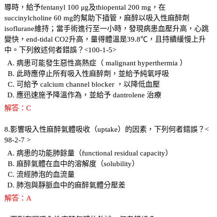
導時，給予fentanyl 100 μg及thiopental 200 mg，在
succinylcholine 60 mg的幫助下插管，麻醉以吸入性麻醉劑
isoflurane維持；當手術進行至一小時，發現病患血壓升高，心跳
變快，end-tidal CO2升高，量得體溫是39.8℃，且持續緩慢上升
中。下列敘述何者錯誤？<100-1-5>
病患可能發生惡性高熱症（ malignant hyperthermia ）
此時應停止所有吸入性麻醉劑，並給予純氧呼吸
可給予 calcium channel blocker ，以降低血壓
應迅速施予降溫作為，並給予 dantrolene 治療
解答：C
8.影響吸入性麻醉氣體吸收（uptake）的因素，下列何者錯誤？<
98-2-7 >
病患的功能肺餘量（functional residual capacity）
麻醉氣體在血中的溶解度（solubility）
流經肺泡的血流量
肺泡與靜脈血中的麻醉氣體分壓差
解答：A