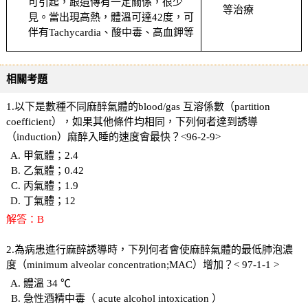
可引起，跟遺傳有一定關係，很少
等治療
見。當出現高熱，體溫可達42度，可
伴有Tachycardia、酸中毒、高血鉀等
相關考題
1.以下是數種不同麻醉氣體的blood/gas 互溶係數（partition
coefficient），如果其他條件均相同，下列何者達到誘導
（induction）麻醉入睡的速度會最快？<96-2-9>
甲氣體；2.4
乙氣體；0.42
丙氣體；1.9
丁氣體；12
解答：B
2.為病患進行麻醉誘導時，下列何者會使麻醉氣體的最低肺泡濃
度（minimum alveolar concentration;MAC）增加？< 97-1-1 >
體溫 34 ℃
急性酒精中毒（ acute alcohol intoxication ）