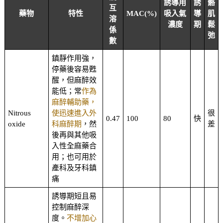
誘導用
誘
骼
互
藥物
特性
MAC(%)
吸入氣
導
肌
溶
濃度
期
鬆
係
弛
數
鎮靜作用強，
停藥後容易甦
醒，但麻醉效
能低；常
作為
麻醉輔助藥，
Nitrous
使迅速進入外
很
0.47
100
80
快
oxide
科麻醉期
，然
差
後再與其他吸
入性全麻藥合
用；也可用於
產科及牙科鎮
痛
誘導期短且易
控制麻醉深
度。
不增加心