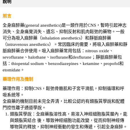
說明
前言
全身麻醉藥(general anesthetics)是一類作用於CNS，暫時引起神志
消失、全身痛覺消失、遺忘、抑制反射和肌肉鬆弛的藥物。一般
可分為吸入麻醉藥（inhalation anesthetics）和靜脈麻醉藥
（intravenous anesthetics）。常因臨床的需要，將吸入麻醉藥和靜
脈麻醉藥合併使用。吸入麻醉藥常用包括：nitrous oxide、
sevoflurane、halothane、isoflurane和desflurane；靜脈麻醉藥包
括：thiopental sodium、benzodiazepines、ketamine、propofol和
etomidate。
藥理作用及機制
藥理作用：抑制CNS，鬆弛骨骼肌和子宮平滑肌，抑制循環和呼
吸系統等。
全麻藥的機制目前未完全弄清，比較公認的有類脂質學說和配體
門控性離子通道學說。
類脂質學說：全麻藥脂溶性高，易溶入神經細胞脂質層內，能
與類脂質結合 後，導致神經細胞功能改變，從而抑制神經傳
導物質的釋放，抑制神經衝動的發生和傳遞，引起全身麻醉。