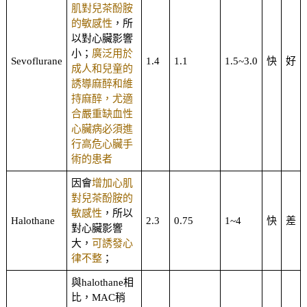
肌對兒茶酚胺
的敏感性
，所
以對心臟影響
小；
廣泛用於
Sevoflurane
1.4
1.1
1.5~3.0
快
好
成人和兒童的
誘導麻醉和維
持麻醉，尤適
合嚴重缺血性
心臟病必須進
行高危心臟手
術的患者
因會
增加心肌
對兒茶酚胺的
敏感性
，所以
Halothane
2.3
0.75
1~4
快
差
對心臟影響
大，
可誘發心
律不整
；
與halothane相
比，MAC稍