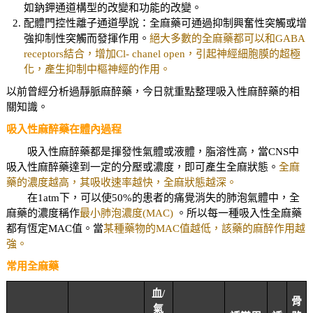
如鈉鉀通道構型的改變和功能的改變。
配體門控性離子通道學說：全麻藥可通過抑制興奮性突觸或增
強抑制性突觸而發揮作用。
絕大多數的全麻藥都可以和GABA
receptors結合，增加Cl- chanel open，引起神經細胞膜的超極
化，產生抑制中樞神經的作用。
以前曾經分析過靜脈麻醉藥，今日就重點整理吸入性麻醉藥的相
關知識。
吸入性麻醉藥在體內過程
吸入性麻醉藥都是揮發性氣體或液體，脂溶性高，當CNS中
吸入性麻醉藥達到一定的分壓或濃度，即可產生全麻狀態。
全麻
藥的濃度越高，其吸收速率越快，全麻狀態越深。
在1atm下，可以使50%的患者的痛覺消失的肺泡氣體中，全
麻藥的濃度稱作
最小肺泡濃度(MAC)
。所以每一種吸入性全麻藥
都有恆定MAC值。當
某種藥物的MAC值越低，該藥的麻醉作用越
強。
常用全麻藥
血/
骨
氣