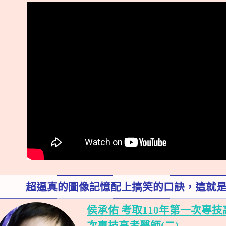
超逼真的圖像記憶配上搞笑的口訣，這就
侯承佑 考取110年第一次專技
次專技高考醫師(二)