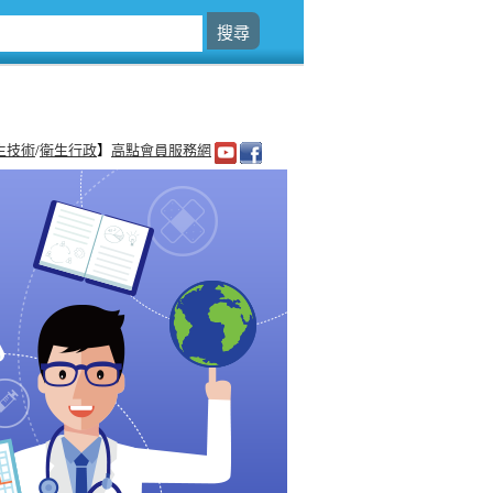
生技術
/
衛生行政
】
高點會員服務網