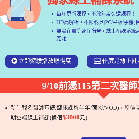
獨家線上補課系統
每年更新課程，不放年度久遠課程！
HD高解析，不限載具(PC/平板/手機
無論在醫院或在宿舍，線上補課系統
距離！
立即體驗播放順暢度
什麼是線上補
9/10前憑115第二次醫
新生報名醫師基礎/臨床課程半年(面授/VOD)，原價
$3000
期雲端線上補課(價值
元)