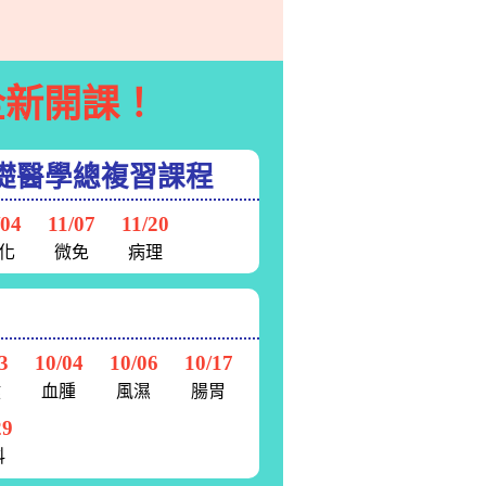
新開課！
礎醫學總複習課程
/04
11/07
11/20
化
微免
病理
3
10/04
10/06
10/17
健
血腫
風濕
腸胃
29
科