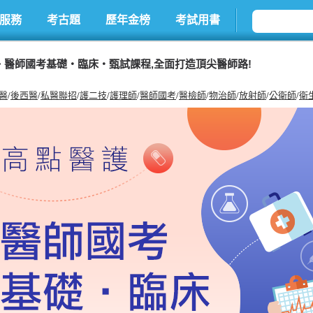
服務
考古題
歷年金榜
考試用書
醫師國考基礎‧臨床‧甄試課程,全面打造頂尖醫師路!
醫
/
後西醫
/
私醫聯招
/
護二技
/
護理師
/
醫師國考
/
醫檢師
/
物治師
/
放射師
/
公衛師
/
衛