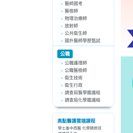
醫師國考
醫檢師
物理治療師
放射師
公共衛生師
國外醫師學歷甄試
公職
公職護理師
公職醫檢師
衛生技術
衛生行政
調查局醫學鑑識組
調查局化學鑑識組
高點醫護雲端課程
學士後中西醫 化學精修班