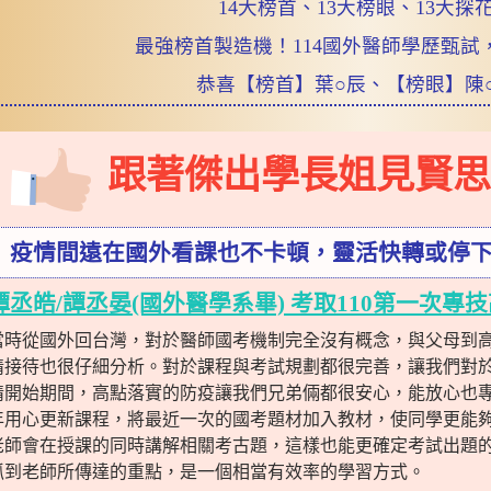
14大榜首、13大榜眼、13大探
最強榜首製造機！114國外醫師學歷甄試
恭喜【榜首】葉○辰、【榜眼】陳
跟著傑出學長姐見賢思
疫情間遠在國外看課也不卡頓，靈活快轉或停
譚丞皓/譚丞晏(國外醫學系畢) 考取110第一次專技
當時從國外回台灣，對於醫師國考機制完全沒有概念，與父母到
情接待也很仔細分析。對於課程與考試規劃都很完善，讓我們對於
情開始期間，高點落實的防疫讓我們兄弟倆都很安心，能放心也
年用心更新課程，將最近一次的國考題材加入教材，使同學更能夠
老師會在授課的同時講解相關考古題，這樣也能更確定考試出題
抓到老師所傳達的重點，是一個相當有效率的學習方式。