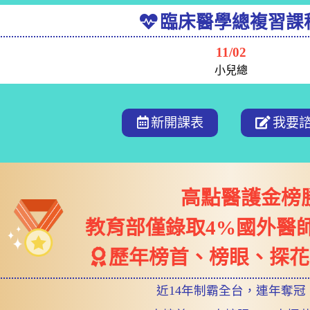
臨床醫學總複習課
11/02
小兒總
新開課表
我要
高點醫護金榜
教育部僅錄取4%國外醫
歷年榜首、榜眼、探花
近14年制霸全台，連年奪冠