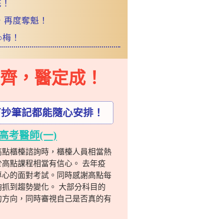
花！
，再度奪魁！
○梅！
齊，
醫定成！
下抄筆記都能隨心安排！
高考醫師(一)
高點櫃檯諮詢時，櫃檯人員相當熱
高點課程相當有信心。 去年疫
專心的面對考試。同時感謝高點每
抓到趨勢變化。 大部分科目的
的方向，同時審視自己是否真的有