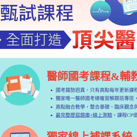
醫師國考課程&輔
國考趨勢迥異、只有高點每年更新課
獨家唯一醫師國考總複習解題班專班
高點融合教學，整合基礎、臨床觀念
最完整歷屆題庫+線上測驗
，課程CP