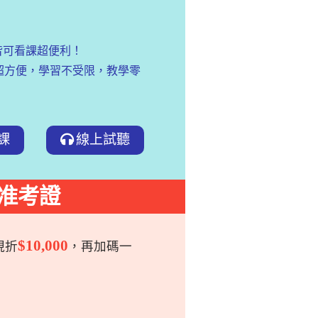
)皆可看課超便利！
超方便，學習不受限，教學零
課
線上試聽
師准考證
$10,000
現折
，再加碼一