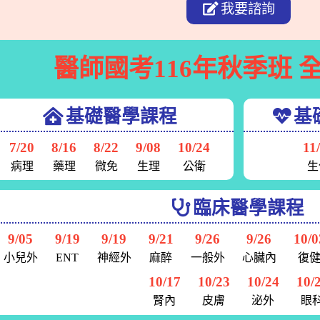
我要諮詢
醫師國考116年秋季班
全
基礎醫學課程
基
7/20
8/16
8/22
9/08
10/24
11
病理
藥理
微免
生理
公衛
生
臨床醫學課程
9/05
9/19
9/19
9/21
9/26
9/26
10/0
小兒外
ENT
神經外
麻醉
一般外
心臟內
復
10/17
10/23
10/24
10/
腎內
皮膚
泌外
眼