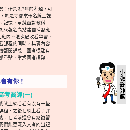
勢；研究近3年的考題，可
肘，於是才會來報名線上課
、記憶，單純面對教科
初來報名高點建國補習班
在班內不限次數收看學習，
看課程的同時，其實內容
複翻閱講義。國考很難有
抓重點，掌握國考趨勢，
小龍醫師館
單會有你！
高考醫師(一)
我就上網看看有沒有一些
課程，之後在網上看了評
後，在考前還會有總複習
我們能更深入大考的出題