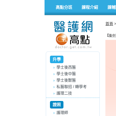
高點分班
課程介紹
課輔
首頁
【
後中
升學
學士後西醫
學士後中醫
學士後獸醫
私醫聯招 / 轉學考
護理二技
證照
護理師