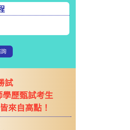
程
諮詢
勝試
師學歷甄試考生
皆來自高點！