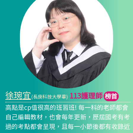
徐琬宜
113護理師
榜首
(長庚科技大學畢)
高點是cp值很高的班習班! 每一科的老師都會
自己編輯教材，也會每年更新，歷屆國考有考
過的考點都會呈現，且每一小節後都有收錄近