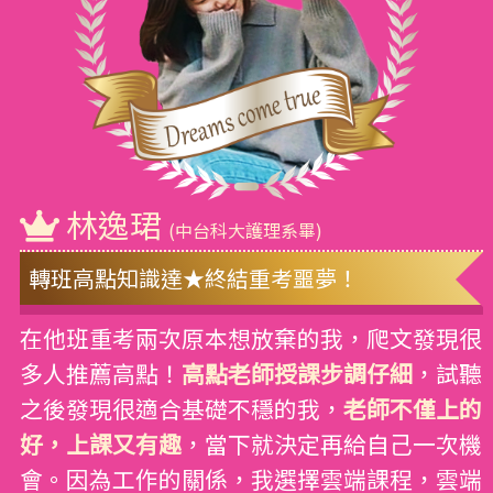
林逸珺
(中台科大護理系畢)
轉班高點知識達★終結重考噩夢！
在他班重考兩次原本想放棄的我，爬文發現很
多人推薦高點！
高點老師授課步調仔細
，試聽
之後發現很適合基礎不穩的我，
老師不僅上的
好，上課又有趣
，當下就決定再給自己一次機
會。因為工作的關係，我選擇雲端課程，雲端