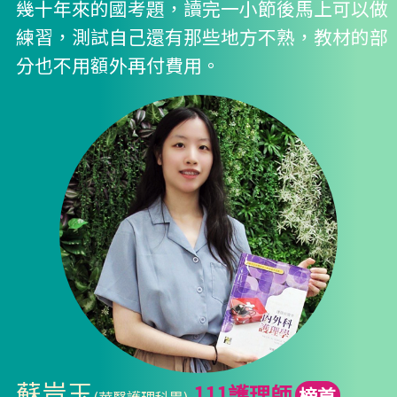
幾十年來的國考題，讀完一小節後馬上可以做
練習，測試自己還有那些地方不熟，教材的部
分也不用額外再付費用。
蘇豈玉
111護理師
榜首
(華醫護理科畢)