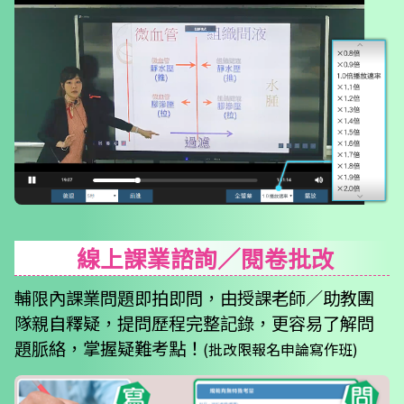
線上課業諮詢／閱卷批改
輔限內課業問題即拍即問，由授課老師∕助教團
隊親自釋疑，提問歷程完整記錄，更容易了解問
題脈絡，掌握疑難考點！
(批改限報名申論寫作班)