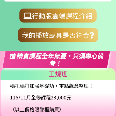
行動版雲端課程介紹
我的播放載具是否符合
精實課程全年無憂，只須專心備
考！
正規班
穩扎穩打加強基礎功，重點觀念整理！
115/11月全修課程
23,000元
（以上價格限臨櫃購買）