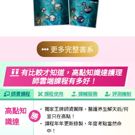
更多完整書系
有比較才知道，高點知識達護理
師雲端課程有多好！
師資課程
課程使用
課輔服務
評測機制
高點知
獨家王牌師資團隊，醫護界生解天后/何
勝
宣只在高點！
識達
課程年年更新錄製，年度考點當然命
中！