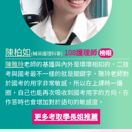
陳柏如
108護理師
榜眼
(輔英護理科畢)
陳雅玲
老師的基護與內外是環環相扣的，二技
考與國考最不一樣的就是關鍵字，雅玲老師對
於國考的用字非常敏感，所以在上課時一邊
圈，自己也能再次吸收到國考用字的方向，在
作答時也會增加對於語句的敏感度。
更多考取學長姐推薦