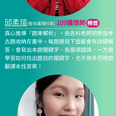
邱柔瑄
109護理師
榜首
(聖母護理科畢)
真心推爆『題庫解析』，由各科老師把歷屆考
古題收納在書中，每題題目下面都會有詳細解
答，會寫出本題關鍵字、各選項錯誤，一方面
學習如何找出題目的關鍵字，也不用多花時間
翻課本找答案！