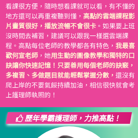
看課很方便，隨時想看課就可以看，有不懂的
地方還可以再重複聽到懂，
高點的雲端課程影
片畫質很好，播放流暢不會很卡
。如果要上班
沒時間去補習，建議可以跟我一樣選雲端課
程。高點每位老師的教學都各有特色，
我最喜
歡何宣老師
，她
用生動的圖像教學和獨特的口
訣讓你快速記憶！只要善用每個老師的訣竅，
多複習、多做題目就能輕鬆掌握分數，
還沒有
爬上岸的不要氣餒持續加油，相信很快就會考
上護理師執照的！
歷年學霸護理師，力推高點！