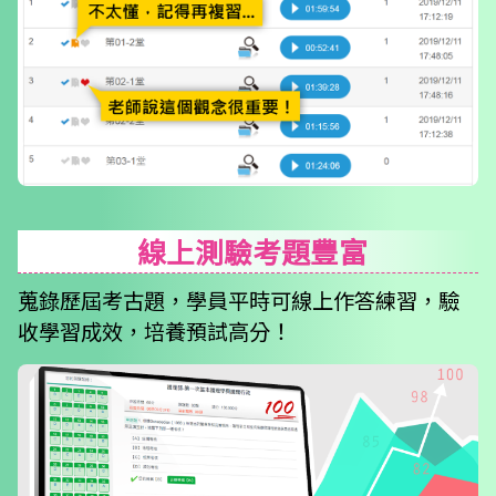
線上測驗考題豐富
蒐錄歷屆考古題，學員平時可線上作答練習，驗
收學習成效，培養預試高分！