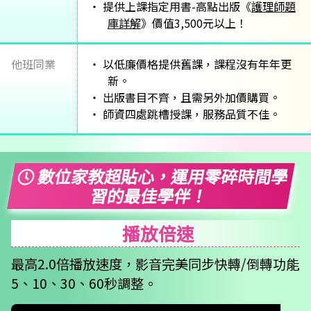
提供上課指定用書-高點出版《
護理師題
庫詳解
》價值3,500元以上！
他班同業
以低廉價格提供舊課，課程沒有年年更
新。
出版書目不齊，且需另外加價購買。
師資四處跳槽授課，服務品質不佳。
數位家教超貼心，運用零碎時間學
習的最佳學伴！
播放倍速
最高2.0倍播放速度，影音完美同步快轉/倒轉功能
5、10、30、60秒調整。