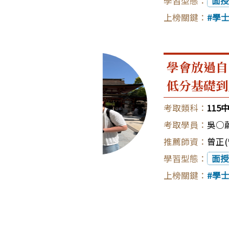
面授
學
學會放過自
低分基礎到
115
吳○
曾正(
面授
學