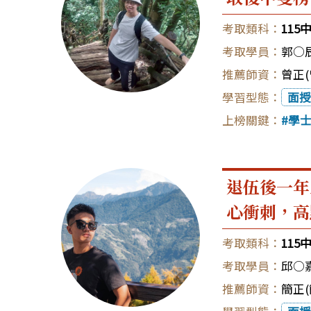
11
郭○
曾正(
面授
學
退伍後一年
心衝刺，高
11
邱○
簡正(