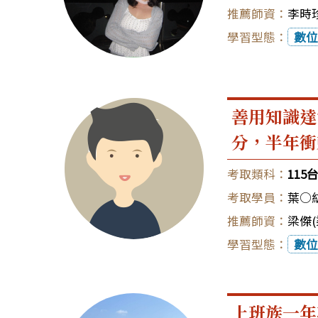
李時珍
數位
善用知識達
分，半年衝
11
葉○
梁傑(
數位
上班族一年