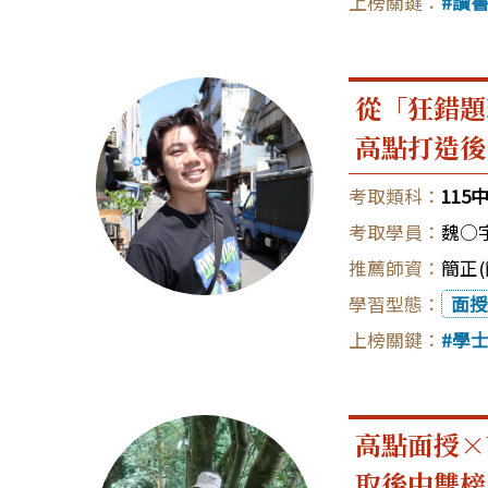
讀
從「狂錯題
高點打造後
115
魏○
簡正(
面授
學
高點面授×
取後中雙榜