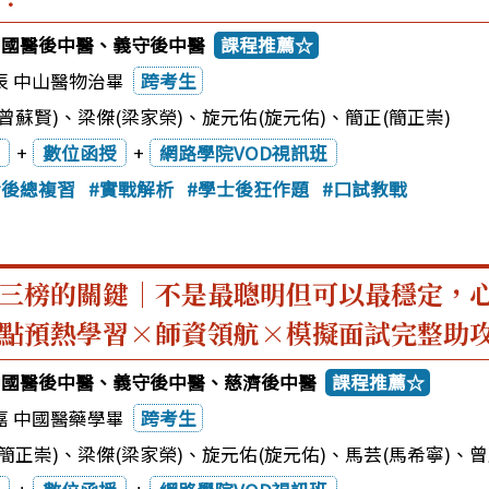
5中國醫後中醫、義守後中醫
課程推薦☆
辰 中山醫物治畢
跨考生
曾蘇賢)
、
梁傑(梁家榮)
、
旋元佑(旋元佑)
、
簡正(簡正崇)
+
數位函授
+
網路學院VOD視訊班
士後總複習
實戰解析
學士後狂作題
口試教戰
三榜的關鍵｜不是最聰明但可以最穩定，
點預熱學習×師資領航×模擬面試完整助攻
5中國醫後中醫、義守後中醫、慈濟後中醫
課程推薦☆
嘉 中國醫藥學畢
跨考生
簡正崇)
、
梁傑(梁家榮)
、
旋元佑(旋元佑)
、
馬芸(馬希寧)
、
曾