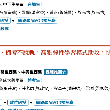
以 中正生醫畢
在職生
(陳宗德)
、
梁傑(梁家榮)
、
曾正(曾蘇賢)
、
旋元佑(旋元佑)
函授
+
網路學院VOD視訊班
試教戰
、備考不脫軌，高點彈性學習模式助攻，
5高醫後西醫、中興後西醫
課程推薦☆
雯 成大藥學畢
跨考生
(張芸潔)
、
莊老師(施政安)
、
程量子(陳宗德)
、
梁傑(梁家榮)
+
數位函授
+
網路學院VOD視訊班