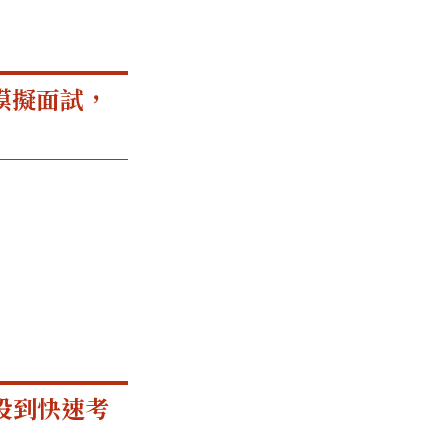
模擬面試，
役到快速考