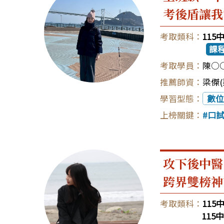
考後盾讓我
11
課
陳○
梁傑(
數位
口
攻下後中醫
跨界雙榜神
11
11