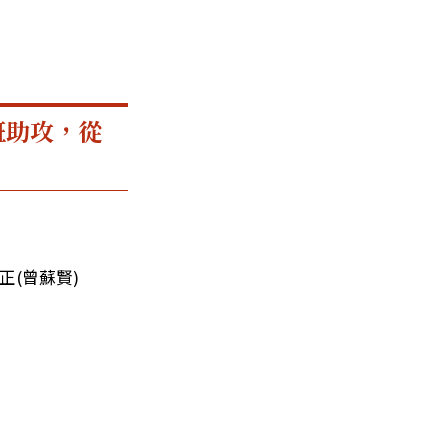
班助攻，從
正(曾蘇賢)