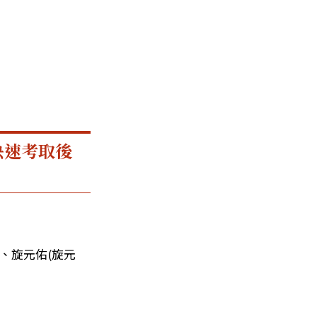
快速考取後
、
旋元佑(旋元