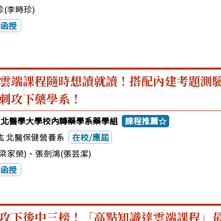
(李時珍)
函授
雲端課程隨時想讀就讀！搭配內建考題測
刺攻下藥學系！
5台北醫學大學校內轉藥學系藥學組
課程推薦☆
紘 北醫保健營養系
在校/應屆
梁家榮)
、
張劍鴻(張芸潔)
函授
攻下後中三榜！「高點知識達雲端課程」