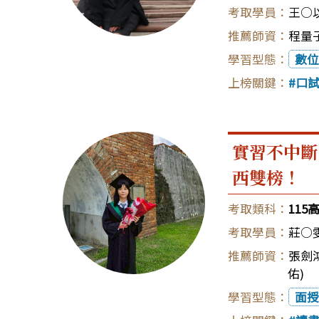
王○
程量子
數位
口
實習不中斷
西雙榜！
11
莊○
張劍鴻
佑)
面授