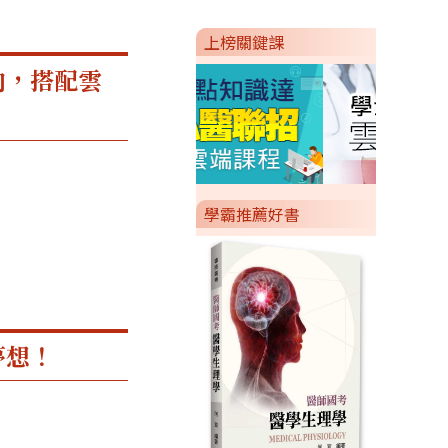
上榜關鍵課
向，搭配雲
學霸推薦好書
夢想！