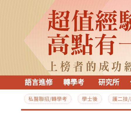
語言進修
轉學考
研究所
私醫聯招/轉學考
學士後
護二技