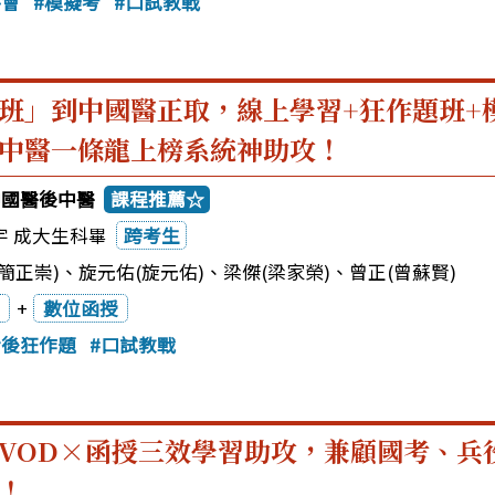
書會
模擬考
口試教戰
班」到中國醫正取，線上學習+狂作題班+
中醫一條龍上榜系統神助攻！
中國醫後中醫
課程推薦☆
宇 成大生科畢
跨考生
簡正崇)
、
旋元佑(旋元佑)
、
梁傑(梁家榮)
、
曾正(曾蘇賢)
+
數位函授
士後狂作題
口試教戰
VOD×函授三效學習助攻，兼顧國考、兵
！