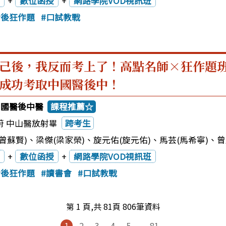
+
數位函授
+
網路學院VOD視訊班
士後狂作題
口試教戰
己後，我反而考上了！高點名師×狂作題
成功考取中國醫後中！
中國醫後中醫
課程推薦☆
蔚 中山醫放射畢
跨考生
曾蘇賢)
、
梁傑(梁家榮)
、
旋元佑(旋元佑)
、
馬芸(馬希寧)
、
曾
+
數位函授
+
網路學院VOD視訊班
士後狂作題
讀書會
口試教戰
第 1 頁,共 81頁 806筆資料
1
2
3
4
5
...
81