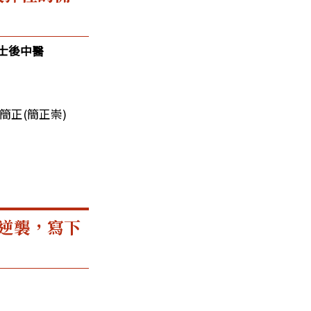
士後中醫
簡正(簡正崇)
逆襲，寫下