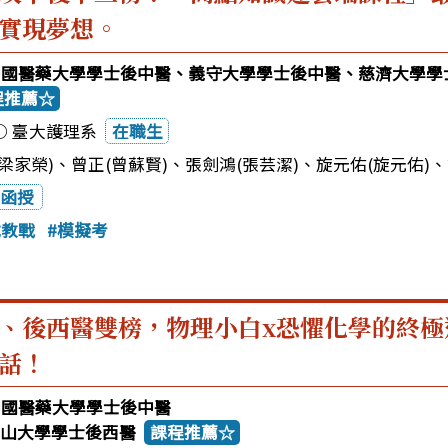
實現夢想。
5中國醫藥大學學士後中醫、義守大學學士後中醫、慈濟大學學
程推薦☆
○ 臺大護理系
在職生
梁家榮)
、
曾正(曾蘇賢)
、
張劍鴻(張芸潔)
、
旋元佑(旋元佑)
、
函授
試教戰
模擬考
、後西醫雙榜，物理小白x恐懼化學的終極
話！
5中國醫藥大學學士後中醫
5中山大學學士後西醫
課程推薦☆