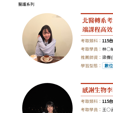
醫護系列
北醫轉系考
端課程高效
11
林○
梁傑(
數位
感謝生物李
11
王○