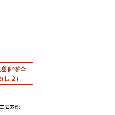
心態歸零全
(長文)
正(曾蘇賢)