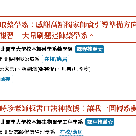
取藥學系：感謝高點獨家師資引導準備方
複習 + 大量刷題達陣藥學系。
5台北醫學大學校內轉藥學系藥學組
課程推薦☆
綸 北醫呼吸治療系
在校/應屆
梁家榮)
、
張劍鴻(張芸潔)
、
馬芸(馬希寧)
函授
時珍老師板書口訣神救援！讓我一圓轉系
5台北醫學大學校內轉生物醫學工程學系
課程推薦☆
云 北醫高齡健康管理學系
在校/應屆