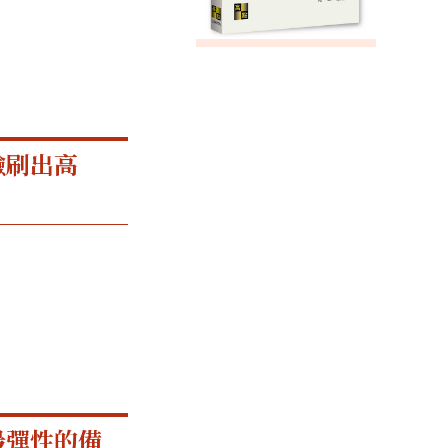
驗刷出高
最彈性的備