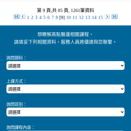
第 9 頁,共 85 頁, 1261筆資料
1
2
3
4
5
6
7
8
[9]
10
11
12
13
14
15
想瞭解高點醫護相關課程，
請填妥下列相關資料，服務人員將儘速與您聯繫。
詢問類科：
上課方式：
詢問班別：
詢問課程內容：