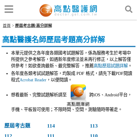
首頁
歷屆考古題/高分詳解
高點醫護名師歷屆考題高分詳解
本單元提供之各年度各類國考試題解答，係為服務考生於考場中
所提供之參考解答，如遇新年度修法並未再行修正，以上解答僅
供參考！如欲查詢最新、最完整解答 ，推薦
高點歷屆試題詳解
。
各年度各類考試試題解答，均製成 PDF 格式，請先下載PDF閱讀
程式
Acrobat Reader
，以便閱讀。
想看最新、完整試題解析請至
跨iOS、Android平台，
手機、平板皆可使用；不限時間、空間，測驗隨時帶著走。
歷屆考古題
114
113
112
111
110