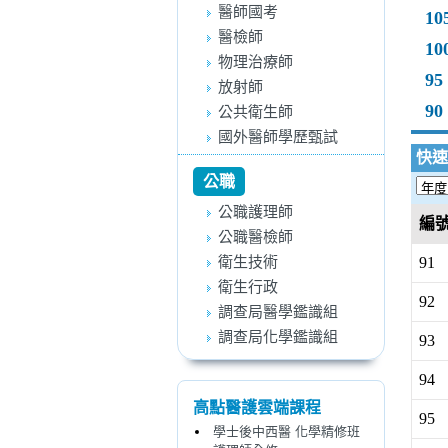
醫師國考
10
醫檢師
10
物理治療師
95
放射師
90
公共衛生師
國外醫師學歷甄試
快速
公職
公職護理師
編
公職醫檢師
衛生技術
91
衛生行政
92
調查局醫學鑑識組
調查局化學鑑識組
93
94
高點醫護雲端課程
95
學士後中西醫 化學精修班