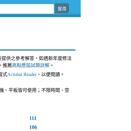
所提供之參考解答，如遇新年度修法
，推薦
高點歷屆試題詳解
。
程式
Acrobat Reader
，以便閱讀。
台，手機、平板皆可使用；不限時間、空
111
106