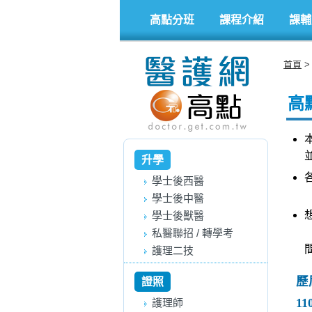
高點分班
課程介紹
課輔
首頁
高
升學
學士後西醫
學士後中醫
學士後獸醫
私醫聯招 / 轉學考
護理二技
歷
證照
11
護理師