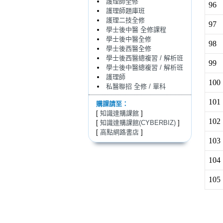
護理師全修
96
護理師題庫班
護理二技全修
97
學士後中醫 全修課程
學士後中醫全修
98
學士後西醫全修
學士後西醫總複習 / 解析班
99
學士後中醫總複習 / 解析班
護理師
100
私醫聯招 全修 / 單科
101
購課請至：
[
知識達購課館
]
102
[
知識達購課館(CYBERBIZ)
]
[
高點網路書店
]
103
104
105