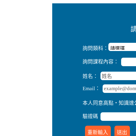
詢問類科：
詢問課程內容：
姓名：
Email：
本人同意高點‧知識達
驗證碼