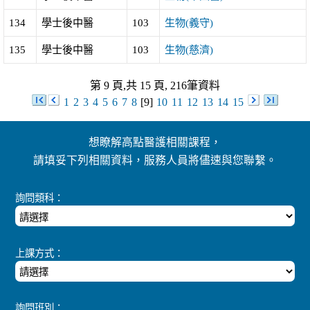
134
學士後中醫
103
生物(義守)
135
學士後中醫
103
生物(慈濟)
第 9 頁,共 15 頁, 216筆資料
1
2
3
4
5
6
7
8
[9]
10
11
12
13
14
15
想瞭解高點醫護相關課程，
請填妥下列相關資料，服務人員將儘速與您聯繫。
詢問類科：
上課方式：
詢問班別：