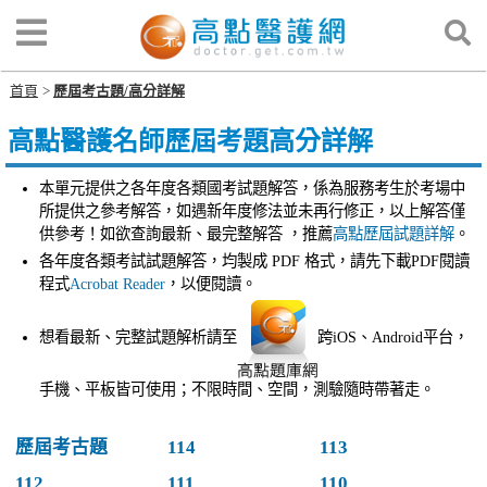
首頁
歷屆考古題/高分詳解
高點醫護名師歷屆考題高分詳解
本單元提供之各年度各類國考試題解答，係為服務考生於考場中
所提供之參考解答，如遇新年度修法並未再行修正，以上解答僅
供參考！如欲查詢最新、最完整解答 ，推薦
高點歷屆試題詳解
。
各年度各類考試試題解答，均製成 PDF 格式，請先下載PDF閱讀
程式
Acrobat Reader
，以便閱讀。
想看最新、完整試題解析請至
跨iOS、Android平台，
手機、平板皆可使用；不限時間、空間，測驗隨時帶著走。
歷屆考古題
114
113
112
111
110