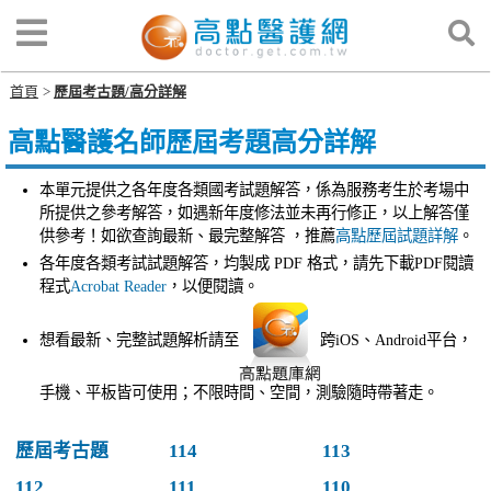
首頁
歷屆考古題/高分詳解
高點醫護名師歷屆考題高分詳解
本單元提供之各年度各類國考試題解答，係為服務考生於考場中
所提供之參考解答，如遇新年度修法並未再行修正，以上解答僅
供參考！如欲查詢最新、最完整解答 ，推薦
高點歷屆試題詳解
。
各年度各類考試試題解答，均製成 PDF 格式，請先下載PDF閱讀
程式
Acrobat Reader
，以便閱讀。
想看最新、完整試題解析請至
跨iOS、Android平台，
手機、平板皆可使用；不限時間、空間，測驗隨時帶著走。
歷屆考古題
114
113
112
111
110