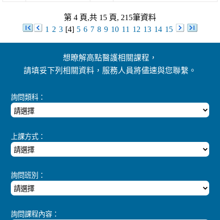
第 4 頁,共 15 頁, 215筆資料
1
2
3
[4]
5
6
7
8
9
10
11
12
13
14
15
想瞭解高點醫護相關課程，
請填妥下列相關資料，服務人員將儘速與您聯繫。
詢問類科：
上課方式：
詢問班別：
詢問課程內容：