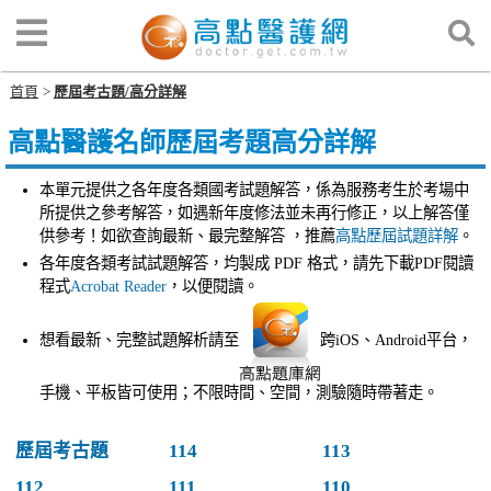
首頁
歷屆考古題/高分詳解
高點醫護名師歷屆考題高分詳解
本單元提供之各年度各類國考試題解答，係為服務考生於考場中
所提供之參考解答，如遇新年度修法並未再行修正，以上解答僅
供參考！如欲查詢最新、最完整解答 ，推薦
高點歷屆試題詳解
。
各年度各類考試試題解答，均製成 PDF 格式，請先下載PDF閱讀
程式
Acrobat Reader
，以便閱讀。
想看最新、完整試題解析請至
跨iOS、Android平台，
手機、平板皆可使用；不限時間、空間，測驗隨時帶著走。
歷屆考古題
114
113
112
111
110