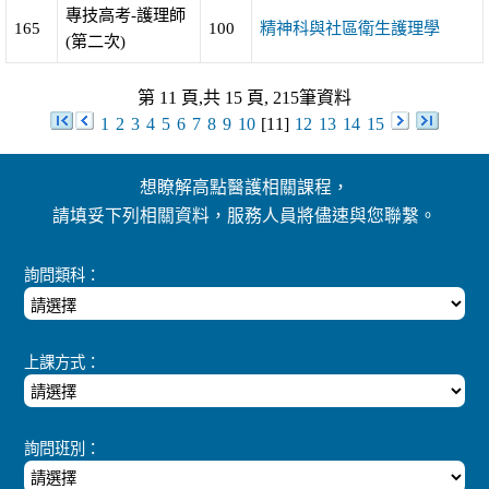
專技高考-護理師
165
100
精神科與社區衛生護理學
(第二次)
第 11 頁,共 15 頁, 215筆資料
1
2
3
4
5
6
7
8
9
10
[11]
12
13
14
15
想瞭解高點醫護相關課程，
請填妥下列相關資料，服務人員將儘速與您聯繫。
詢問類科：
上課方式：
詢問班別：